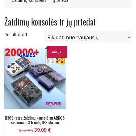
Žaidimų konsolės ir jų priedai
Žaidimų konsolės ir jų priedai
Rezultatų: 1
AKCIJA!
R36S retro žaidimų konsolė su ARKOS
sistema ir 3.5 colių IPS ekranu
39.09
€
Original
Current
81.44
€