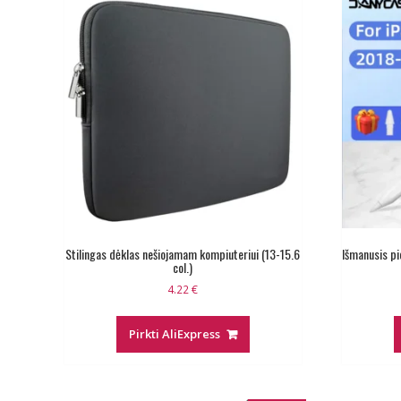
Stilingas dėklas nešiojamam kompiuteriui (13-15.6
Išmanusis pi
col.)
4.22
€
Pirkti AliExpress