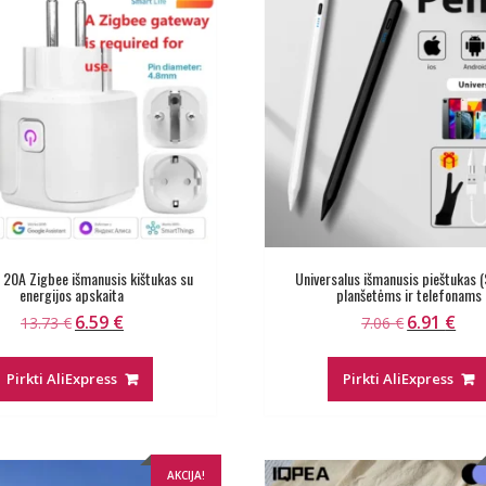
 20A Zigbee išmanusis kištukas su
Universalus išmanusis pieštukas (
energijos apskaita
planšetėms ir telefonams
6.59
€
6.91
€
Original
Current
Original
Curr
13.73
€
7.06
€
price
price
price
pric
was:
is:
was:
is:
Pirkti AliExpress
Pirkti AliExpress
13.73 €.
6.59 €.
7.06 €.
6.91 
AKCIJA!