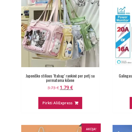
Japoniško stiliaus ‘Itabag’ rankinė per petį su
Galingas
permatoma kišene
1.79
€
Original
Current
3.73
€
price
price
was:
is:
Pirkti AliExpress
3.73 €.
1.79 €.
AKCIJA!