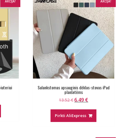
AKCIJA!
AKCIJA!
iuteriui
Sulankstomas apsauginis dėklas-stovas iPad
planšetėms
ent
6.49
€
Original
Current
13.52
€
e
price
price
was:
is:
€.
Pirkti AliExpress
13.52 €.
6.49 €.