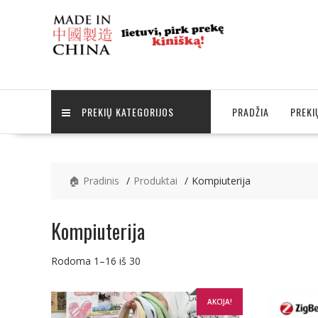
Skip
to
content
PREKIŲ KATEGORIJOS
PRADŽIA
PREKI
🏠 Pradinis
Produktai
Kompiuterija
Kompiuterija
Rūšiuojama
Rodoma 1–16 iš 30
pagal
naujausią
AKCIJA!