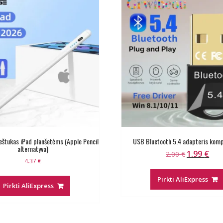
eštukas iPad planšetėms (Apple Pencil
USB Bluetooth 5.4 adapteris komp
alternatyva)
1.99
€
Original
Curr
2.00
€
4.37
€
price
pric
was:
is:
Pirkti AliExpress
Pirkti AliExpress
2.00 €.
1.99 