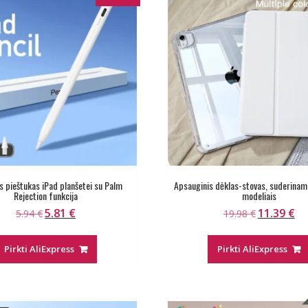
s pieštukas iPad planšetei su Palm
Apsauginis dėklas-stovas, suderinam
Rejection funkcija
modeliais
5.81
€
11.39
€
Original
Current
Original
Cur
5.94
€
19.98
€
price
price
price
pri
was:
is:
was:
is:
Pirkti AliExpress
Pirkti AliExpress
5.94 €.
5.81 €.
19.98 €.
11.