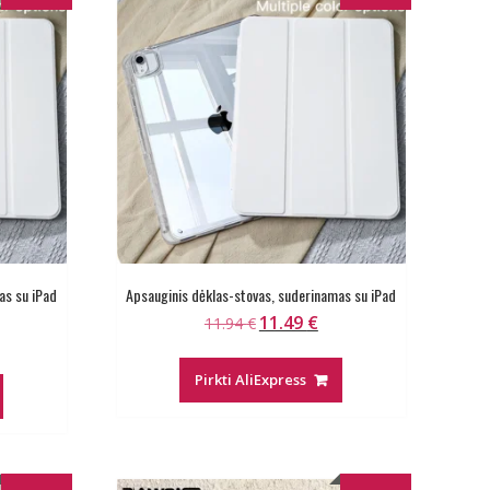
as su iPad
Apsauginis dėklas-stovas, suderinamas su iPad
11.49
€
Original
Current
11.94
€
rent
price
price
ce
was:
is:
Pirkti AliExpress
11.94 €.
11.49 €.
39 €.