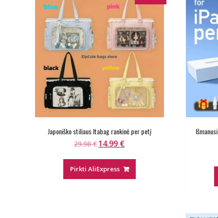
Japoniško stiliaus Itabag rankinė per petį
Išmanusi
14.99
€
Original
Current
29.98
€
price
price
was:
is:
Pirkti AliExpress
29.98 €.
14.99 €.