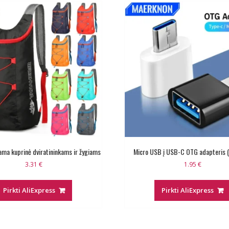
ma kuprinė dviratininkams ir žygiams
Micro USB į USB-C OTG adapteris (k
3.31
€
1.95
€
Pirkti AliExpress
Pirkti AliExpress