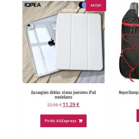
AKCIJA!
Apsauginis dėklas-stovas įvairiems iPad
Neperšlampa
modeliams
11.29
€
Original
Current
22.58
€
price
price
was:
is:
Pirkti AliExpress
22.58 €.
11.29 €.