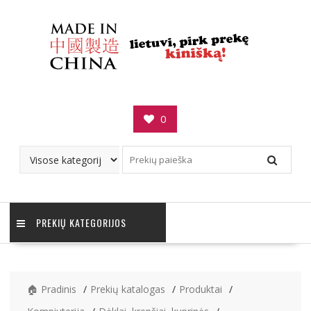
Skip
to
content
0
PREKIŲ KATEGORIJOS
🏠 Pradinis
Prekių katalogas
Produktai