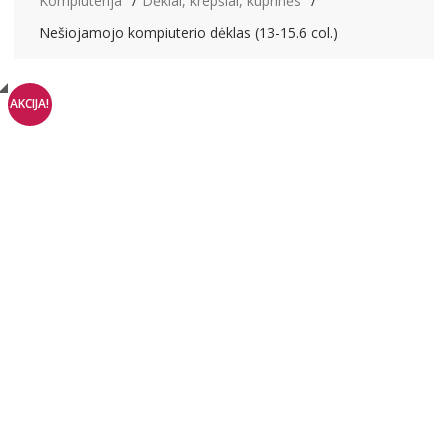
Kompiuterija
Dėklai, krepšiai, kuprinės
Nešiojamojo kompiuterio dėklas (13-15.6 col.)
AKCIJA!