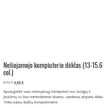
Nešiojamojo kompiuterio dėklas (13-15.6
col.)
Original
Current
8.52
€
4.09
€
price
price
Apsaugokite savo nešiojamąjį kompiuterį nuo smūgių ir
was:
is:
įbrėžimų su šiuo minimalistinio dizaino, vandeniui atspariu dėklu.
8.52 €.
4.09 €.
Tinka įvairių dydžių kompiuteriams.