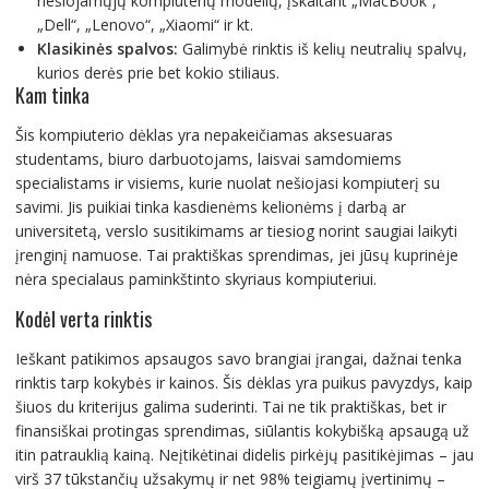
nešiojamųjų kompiuterių modelių, įskaitant „MacBook“,
„Dell“, „Lenovo“, „Xiaomi“ ir kt.
Klasikinės spalvos:
Galimybė rinktis iš kelių neutralių spalvų,
kurios derės prie bet kokio stiliaus.
Kam tinka
Šis kompiuterio dėklas yra nepakeičiamas aksesuaras
studentams, biuro darbuotojams, laisvai samdomiems
specialistams ir visiems, kurie nuolat nešiojasi kompiuterį su
savimi. Jis puikiai tinka kasdienėms kelionėms į darbą ar
universitetą, verslo susitikimams ar tiesiog norint saugiai laikyti
įrenginį namuose. Tai praktiškas sprendimas, jei jūsų kuprinėje
nėra specialaus paminkštinto skyriaus kompiuteriui.
Kodėl verta rinktis
Ieškant patikimos apsaugos savo brangiai įrangai, dažnai tenka
rinktis tarp kokybės ir kainos. Šis dėklas yra puikus pavyzdys, kaip
šiuos du kriterijus galima suderinti. Tai ne tik praktiškas, bet ir
finansiškai protingas sprendimas, siūlantis kokybišką apsaugą už
itin patrauklią kainą. Neįtikėtinai didelis pirkėjų pasitikėjimas – jau
virš 37 tūkstančių užsakymų ir net 98% teigiamų įvertinimų –