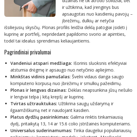
dizainas ne tik atrodo solidžiai, bet
ir užtikrina, kad įrenginys bus
apsaugotas nuo kasdienių pavojų –
įbrėžimų, dulkių ar netyčia
išsiliejusių skysčių. Plonas profilis leidžia dėklą patogiai įsidėti į
kuprinę ar portfelį, nepridedant papildomo svorio ar apimties,
todėl tai idealus sprendimas keliaujantiems.
Pagrindiniai privalumai
Vandeniui atspari medžiaga:
Išorinis sluoksnis efektyviai
atstumia drėgmę ir apsaugo nuo netyčinio apliejimo.
Minkštas vidinis pamušalas:
Švelni vidaus danga saugo
kompiuterio korpusą nuo įbrėžimų ir smulkių pažeidimų.
Plonas ir lengvas dizainas:
Dėklas neapsunkina jūsų nešulio
ir lengvai telpa į kitą krepšį ar kuprinę.
Tvirtas užtrauktukas:
Užtikrina saugų uždarymą ir
ilgaamžiškumą net ir naudojant kasdien.
Platus dydžių pasirinkimas:
Galima rinktis tinkamiausią
dydį, pritaikytą 13, 14 ar 15.6 colio įstrižainės kompiuteriams.
Universalus suderinamumas:
Tinka daugeliui populiariausių