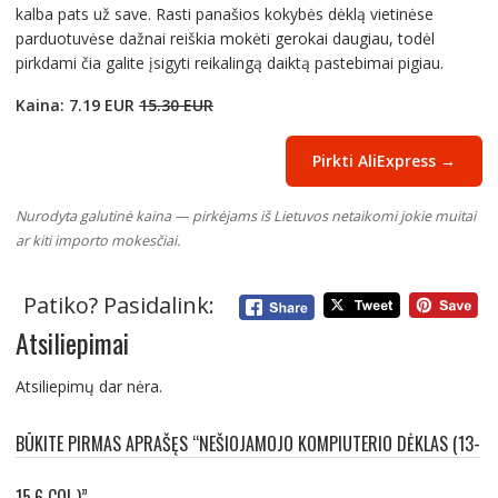
kalba pats už save. Rasti panašios kokybės dėklą vietinėse
parduotuvėse dažnai reiškia mokėti gerokai daugiau, todėl
pirkdami čia galite įsigyti reikalingą daiktą pastebimai pigiau.
Kaina: 7.19 EUR
15.30 EUR
Pirkti AliExpress →
Nurodyta galutinė kaina — pirkėjams iš Lietuvos netaikomi jokie muitai
ar kiti importo mokesčiai.
Patiko? Pasidalink:
Atsiliepimai
Atsiliepimų dar nėra.
BŪKITE PIRMAS APRAŠĘS “NEŠIOJAMOJO KOMPIUTERIO DĖKLAS (13-
15.6 COL.)”