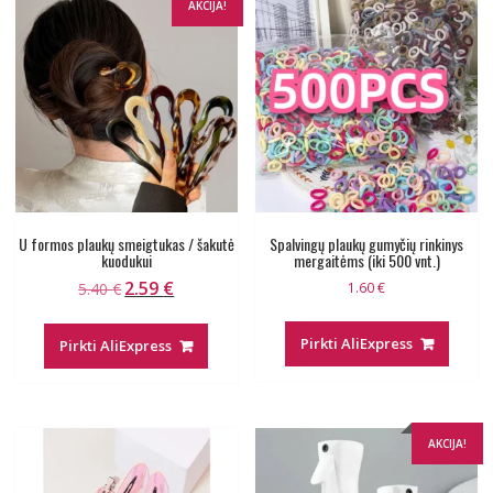
AKCIJA!
U formos plaukų smeigtukas / šakutė
Spalvingų plaukų gumyčių rinkinys
kuodukui
mergaitėms (iki 500 vnt.)
2.59
€
Original
Current
5.40
€
1.60
€
price
price
was:
is:
Pirkti AliExpress
Pirkti AliExpress
5.40 €.
2.59 €.
AKCIJA!