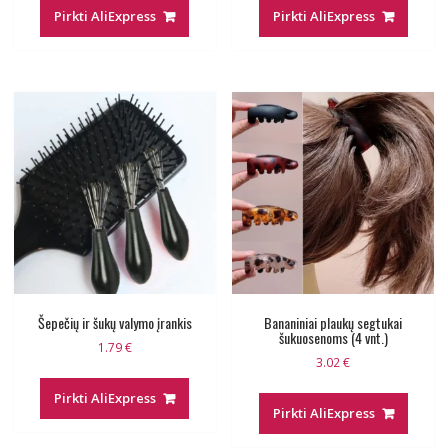
Pirkti AliExpress
Pirkti AliExpress
Šepečių ir šukų valymo įrankis
Bananiniai plaukų segtukai
šukuosenoms (4 vnt.)
1.79
€
3.02
€
Pirkti AliExpress
Pirkti AliExpress