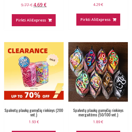
4.69
€
Original
Current
9.77
€
4.29
€
price
price
was:
is:
Pirkti AliExpress
Pirkti AliExpress
9.77 €.
4.69 €.
Spalvotų plaukų gumyčių rinkinys (200
Spalvotų plaukų gumyčių rinkinys
vnt.)
mergaitėms (50/100 vnt.)
1.93
€
1.89
€