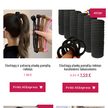
AKCIJA!
Elastingų ir patvarių plaukų gumyčių
Elastingų plaukų gumyčių rinkinys
rinkinys
kasdienėms šukuosenoms
1.59
€
Original
Current
1.88
€
3.31
€
price
price
was:
is:
Pirkti AliExpress
Pirkti AliExpress
3.31 €.
1.59 €.