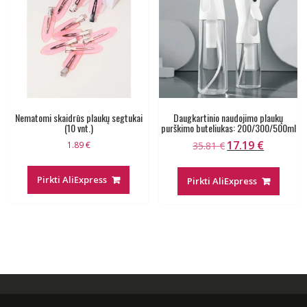
Nematomi skaidrūs plaukų segtukai
Daugkartinio naudojimo plaukų
(10 vnt.)
purškimo buteliukas: 200/300/500ml
17.19
€
Original
Current
1.89
€
35.81
€
price
price
was:
is:
Pirkti AliExpress
Pirkti AliExpress
35.81 €.
17.19 €.