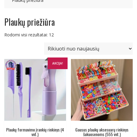
Plaukų priežiūra
Plaukų priežiūra
Rūšiuojama
Rodomi visi rezultatai: 12
pagal
naujausią
AKCIJA!
Plaukų formavimo įrankių rinkinys (4
Gausus plaukų aksesuarų rinkinys
vnt.)
šukuosenoms (555 vnt.)