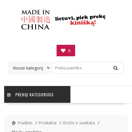
Skip
to
content
0
PREKIŲ KATEGORIJOS
🏠 Pradinis
Produktai
Grožis ir sveikata