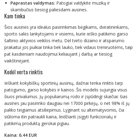
Paprastas valdymas:
Patogiai valdykite muziką ir
skambučius tiesiog paliesdami ausines.
Kam tinka
Šios ausinės yra idealus pasirinkimas bėgikams, dviratininkams,
sporto salės lankytojams ir visiems, kurie ieško patikimo garso
šaltinio aktyvios veiklos metu. Dėl tvirto dizaino ir atsparumo
prakaitui jos puikiai tinka tiek lauko, tiek vidaus treniruotėms, taip
pat kasdieniam naudojimui keliaujant į darbą ar tiesiog
vaikštinėjant.
Kodėl verta rinktis
Ieškant kokybiškų sportinių ausinių, dažnai tenka rinktis tarp
patogumo, garso kokybės ir kainos. Šis modelis sujungia visus
šiuos privalumus. Jų populiarumą rodo ir įspūdingi skaičiai: šias
ausines jau pasirinko daugiau nei 17000 pirkėjų, o net 98% iš jų
paliko teigiamus atsiliepimus. Lyginant su alternatyvomis, čia
siūloma itin patraukli kaina, leidžianti įsigyti funkcionalų ir
patikimą produktą gerokai pigiau.
Kaina: 6.44 EUR