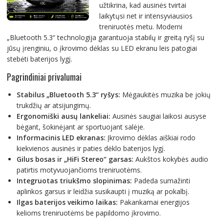
užtikrina, kad ausinės tvirtai
laikytųsi net ir intensyviausios
treniruotės metu. Moderni
„Bluetooth 5.3“ technologija garantuoja stabilų ir greitą ryšį su
jūsų įrenginiu, o įkrovimo dėklas su LED ekranu leis patogiai
stebėti baterijos lygį.
Pagrindiniai privalumai
Stabilus „Bluetooth 5.3“ ryšys:
Mėgaukitės muzika be jokių
trukdžių ar atsijungimų.
Ergonomiški ausų lankeliai:
Ausinės saugiai laikosi ausyse
bėgant, šokinėjant ar sportuojant salėje.
Informacinis LED ekranas:
Įkrovimo dėklas aiškiai rodo
kiekvienos ausinės ir paties dėklo baterijos lygį.
Gilus bosas ir „HiFi Stereo“ garsas:
Aukštos kokybės audio
patirtis motyvuojančioms treniruotėms.
Integruotas triukšmo slopinimas:
Padeda sumažinti
aplinkos garsus ir leidžia susikaupti į muziką ar pokalbį.
Ilgas baterijos veikimo laikas:
Pakankamai energijos
kelioms treniruotėms be papildomo įkrovimo.