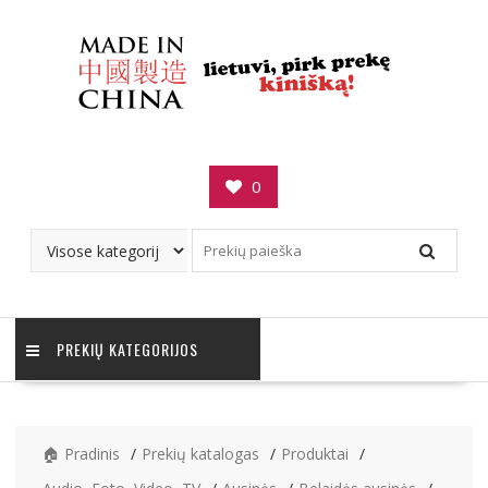
Skip
to
content
0
PREKIŲ KATEGORIJOS
🏠 Pradinis
Prekių katalogas
Produktai