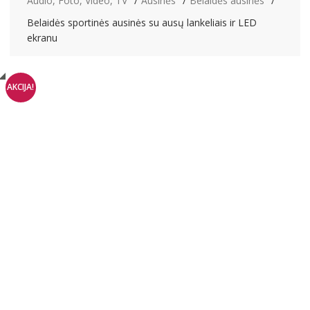
Audio, Foto, Video, TV
Ausinės
Belaidės ausinės
Belaidės sportinės ausinės su ausų lankeliais ir LED
ekranu
AKCIJA!