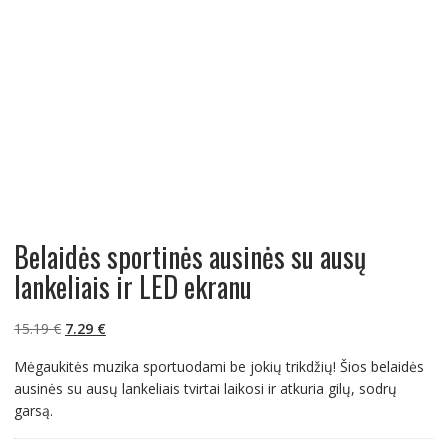
Belaidės sportinės ausinės su ausų
lankeliais ir LED ekranu
Original
Current
15.19
€
7.29
€
price
price
Mėgaukitės muzika sportuodami be jokių trikdžių! Šios belaidės
was:
is:
ausinės su ausų lankeliais tvirtai laikosi ir atkuria gilų, sodrų
15.19 €.
7.29 €.
garsą.