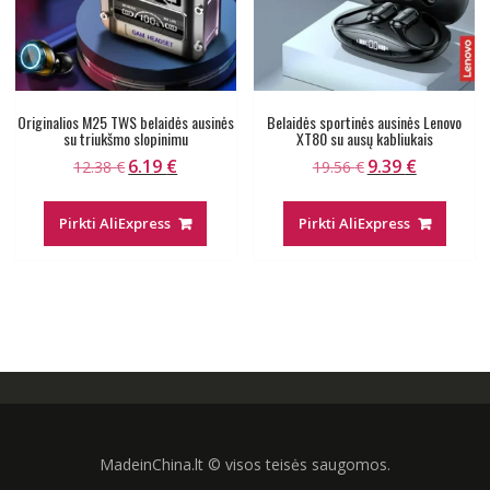
Originalios M25 TWS belaidės ausinės
Belaidės sportinės ausinės Lenovo
su triukšmo slopinimu
XT80 su ausų kabliukais
6.19
€
9.39
€
Original
Current
Original
Current
12.38
€
19.56
€
price
price
price
price
was:
is:
was:
is:
Pirkti AliExpress
Pirkti AliExpress
12.38 €.
6.19 €.
19.56 €.
9.39 €.
MadeinChina.lt © visos teisės saugomos.