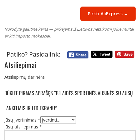
Pirkti AliExpress →
Nurodyta galutinė kaina — pirkėjams iš Lietuvos netaikomi jokie muitai
ar kiti importo mokesčiai.
Patiko? Pasidalink:
Atsiliepimai
Atsiliepimų dar nėra.
BŪKITE PIRMAS APRAŠĘS “BELAIDĖS SPORTINĖS AUSINĖS SU AUSŲ
LANKELIAIS IR LED EKRANU”
Jūsų įvertinimas
*
Jūsų atsiliepimas
*