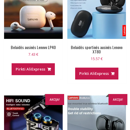
Belaidės ausinės Lenovo LP40
Belaidės sportinės ausinės Lenovo
XT80
7.43
€
15.57
€
Pirkti AliExpress
Pirkti AliExpress
AKCIJA!
AKCIJA!