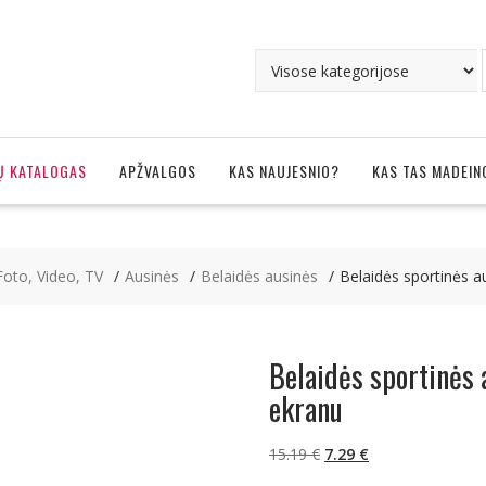
Ų KATALOGAS
APŽVALGOS
KAS NAUJESNIO?
KAS TAS MADEIN
Foto, Video, TV
Ausinės
Belaidės ausinės
Belaidės sportinės a
Belaidės sportinės 
ekranu
Original
Current
15.19
€
7.29
€
price
price