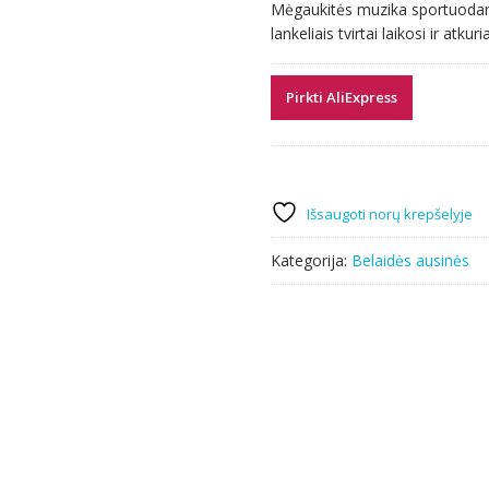
Mėgaukitės muzika sportuodami 
was:
is:
lankeliais tvirtai laikosi ir atkur
15.19 €.
7.29 €.
Pirkti AliExpress
Išsaugoti norų krepšelyje
Kategorija:
Belaidės ausinės