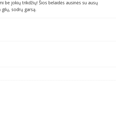
be jokių trikdžių! Šios belaidės ausinės su ausų
ia gilų, sodrų garsą.