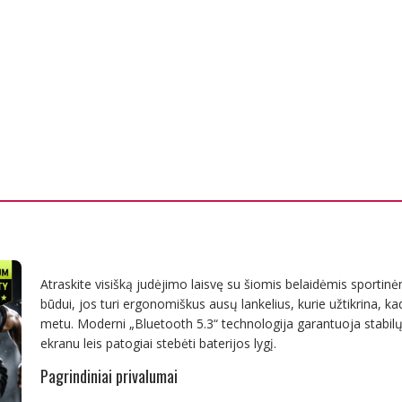
Atraskite visišką judėjimo laisvę su šiomis belaidėmis sportin
būdui, jos turi ergonomiškus ausų lankelius, kurie užtikrina, kad
metu. Moderni „Bluetooth 5.3“ technologija garantuoja stabilų i
ekranu leis patogiai stebėti baterijos lygį.
Pagrindiniai privalumai