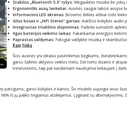
Stabilus „Bluetooth 5.3“ ryšys:
Mėgaukitės muzika be jokių t
Ergonomiški ausų lankeliai:
Ausinės saugiai laikosi ausyse b
Informacinis LED ekranas:
Įkrovimo dėklas aiškiai rodo kiekvi
Gilus bosas ir „HiFi Stereo“ garsas:
Aukštos kokybės audio p
Integruotas triukšmo slopinimas:
Padeda sumažinti aplinkos 
Ilgas baterijos veikimo laikas:
Pakankamai energijos kelioms
Paprastas valdymas:
Patogiai valdykite muziką ir skambučius
Kam tinka
Šios ausinės yra idealus pasirinkimas bėgikams, dviratininkams
garso šaltinio aktyvios veiklos metu. Dėl tvirto dizaino ir atspar
treniruotėms, taip pat kasdieniam naudojimui keliaujant į darbą
arp patogumo, garso kokybės ir kainos. Šis modelis sujungia visus šiuos
98% iš jų paliko teigiamus atsiliepimus. Lyginant su alternatyvomis, čia 