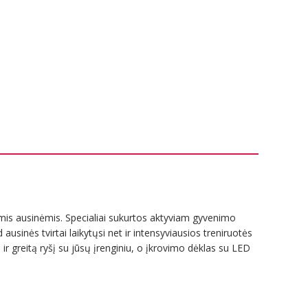
ėmis ausinėmis. Specialiai sukurtos aktyviam gyvenimo
 ausinės tvirtai laikytųsi net ir intensyviausios treniruotės
r greitą ryšį su jūsų įrenginiu, o įkrovimo dėklas su LED