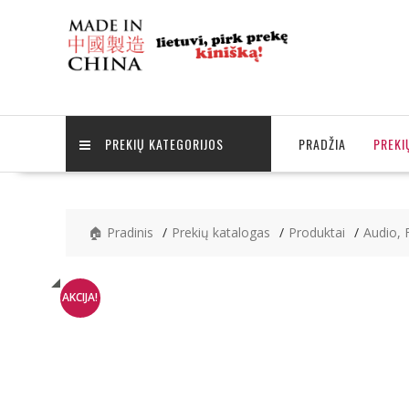
Skip
to
content
PREKIŲ KATEGORIJOS
PRADŽIA
PREKI
🏠 Pradinis
Prekių katalogas
Produktai
Audio, 
AKCIJA!