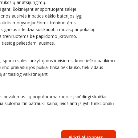
rukdžių ar atsijungimų.
ėgant, šokinėjant ar sportuojant salėje.
enos ausinės ir paties dėklo baterijos lygį.
atirtis motyvuojančioms treniruotėms.
garsus ir leidžia susikaupti į muziką ar pokalbį.
 treniruotėms be papildomo įkrovimo.
 tiesiog paliesdami ausines.
, sporto salės lankytojams ir visiems, kurie ieško patikimo
umo prakaitui jos puikiai tinka tiek lauko, tiek vidaus
 ar tiesiog vaikštinėjant.
 privalumus. Jų populiarumą rodo ir įspūdingi skaičiai:
siūloma itin patraukli kaina, leidžianti įsigyti funkcionalų
Pirkti AliExpress →