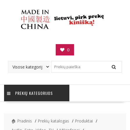
Skip
to
content
0
PREKIŲ KATEGORIJOS
🏠 Pradinis
Prekių katalogas
Produktai