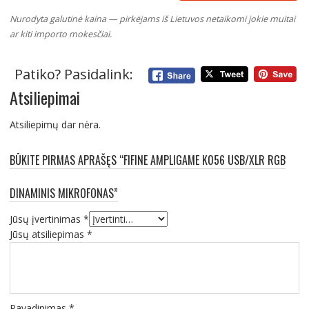
Nurodyta galutinė kaina — pirkėjams iš Lietuvos netaikomi jokie muitai
ar kiti importo mokesčiai.
Patiko? Pasidalink:
Atsiliepimai
Atsiliepimų dar nėra.
BŪKITE PIRMAS APRAŠĘS “FIFINE AMPLIGAME K056 USB/XLR RGB
DINAMINIS MIKROFONAS”
Jūsų įvertinimas
*
Jūsų atsiliepimas
*
Pavadinimas
*