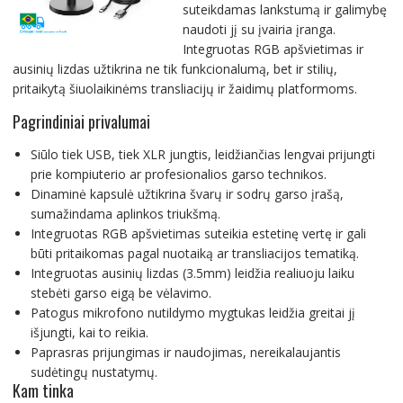
suteikdamas lankstumą ir galimybę
naudoti jį su įvairia įranga.
Integruotas RGB apšvietimas ir
ausinių lizdas užtikrina ne tik funkcionalumą, bet ir stilių,
pritaikytą šiuolaikinėms transliacijų ir žaidimų platformoms.
Pagrindiniai privalumai
Siūlo tiek USB, tiek XLR jungtis, leidžiančias lengvai prijungti
prie kompiuterio ar profesionalios garso technikos.
Dinaminė kapsulė užtikrina švarų ir sodrų garso įrašą,
sumažindama aplinkos triukšmą.
Integruotas RGB apšvietimas suteikia estetinę vertę ir gali
būti pritaikomas pagal nuotaiką ar transliacijos tematiką.
Integruotas ausinių lizdas (3.5mm) leidžia realiuoju laiku
stebėti garso eigą be vėlavimo.
Patogus mikrofono nutildymo mygtukas leidžia greitai jį
išjungti, kai to reikia.
Paprasras prijungimas ir naudojimas, nereikalaujantis
sudėtingų nustatymų.
Kam tinka