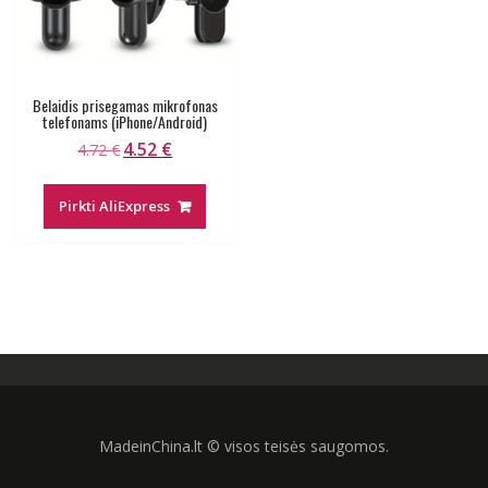
Belaidis prisegamas mikrofonas
telefonams (iPhone/Android)
4.52
€
Original
Current
4.72
€
price
price
was:
is:
Pirkti AliExpress
4.72 €.
4.52 €.
MadeinChina.lt © visos teisės saugomos.