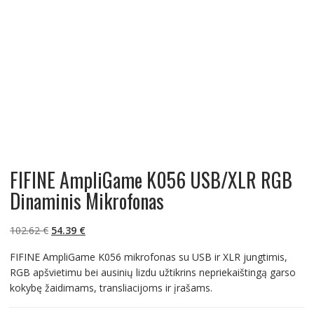
FIFINE AmpliGame K056 USB/XLR RGB
Dinaminis Mikrofonas
Original
Current
102.62
€
54.39
€
price
price
FIFINE AmpliGame K056 mikrofonas su USB ir XLR jungtimis,
was:
is:
RGB apšvietimu bei ausinių lizdu užtikrins nepriekaištingą garso
102.62 €.
54.39 €.
kokybę žaidimams, transliacijoms ir įrašams.