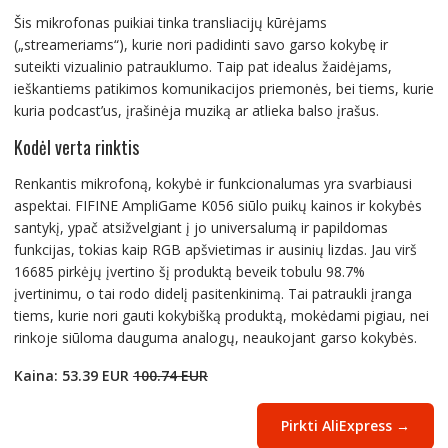
Šis mikrofonas puikiai tinka transliacijų kūrėjams
(„streameriams“), kurie nori padidinti savo garso kokybę ir
suteikti vizualinio patrauklumo. Taip pat idealus žaidėjams,
ieškantiems patikimos komunikacijos priemonės, bei tiems, kurie
kuria podcast’us, įrašinėja muziką ar atlieka balso įrašus.
Kodėl verta rinktis
Renkantis mikrofoną, kokybė ir funkcionalumas yra svarbiausi
aspektai. FIFINE AmpliGame K056 siūlo puikų kainos ir kokybės
santykį, ypač atsižvelgiant į jo universalumą ir papildomas
funkcijas, tokias kaip RGB apšvietimas ir ausinių lizdas. Jau virš
16685 pirkėjų įvertino šį produktą beveik tobulu 98.7%
įvertinimu, o tai rodo didelį pasitenkinimą. Tai patraukli įranga
tiems, kurie nori gauti kokybišką produktą, mokėdami pigiau, nei
rinkoje siūloma dauguma analogų, neaukojant garso kokybės.
Kaina: 53.39 EUR
100.74 EUR
Pirkti AliExpress →