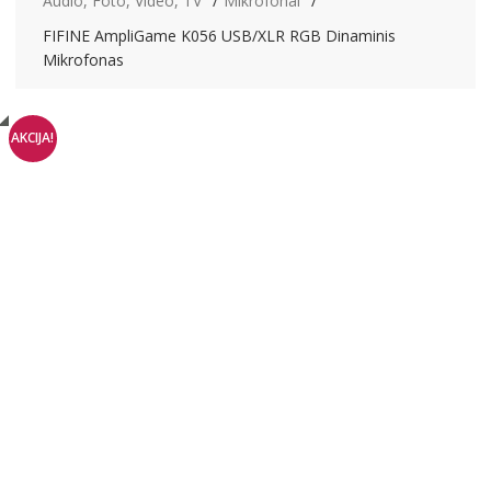
Audio, Foto, Video, TV
Mikrofonai
FIFINE AmpliGame K056 USB/XLR RGB Dinaminis
Mikrofonas
AKCIJA!