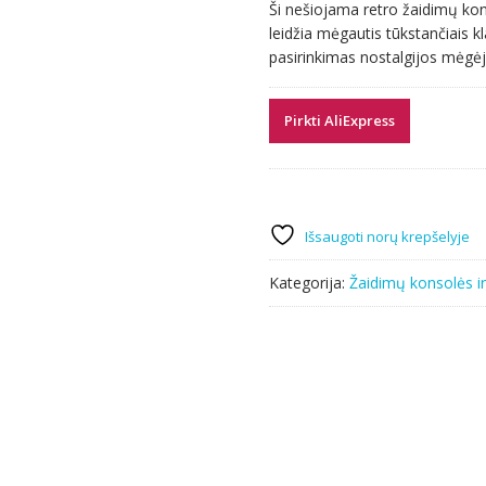
Ši nešiojama retro žaidimų kon
was:
is:
leidžia mėgautis tūkstančiais kl
81.44 €.
39.09 €.
pasirinkimas nostalgijos mėgė
Pirkti AliExpress
Išsaugoti norų krepšelyje
Kategorija:
Žaidimų konsolės ir