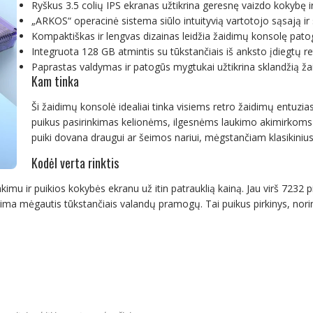
Ryškus 3.5 colių IPS ekranas užtikrina geresnę vaizdo kokybę
„ARKOS“ operacinė sistema siūlo intuityvią vartotojo sąsają ir 
Kompaktiškas ir lengvas dizainas leidžia žaidimų konsolę patogi
Integruota 128 GB atmintis su tūkstančiais iš anksto įdiegtų r
Paprastas valdymas ir patogūs mygtukai užtikrina sklandžią žai
Kam tinka
Ši žaidimų konsolė idealiai tinka visiems retro žaidimų entuzia
puikus pasirinkimas kelionėms, ilgesnėms laukimo akimirkoms 
puiki dovana draugui ar šeimos nariui, mėgstančiam klasikiniu
Kodėl verta rinktis
imu ir puikios kokybės ekranu už itin patrauklią kainą. Jau virš 7232 
lima mėgautis tūkstančiais valandų pramogų. Tai puikus pirkinys, norint 