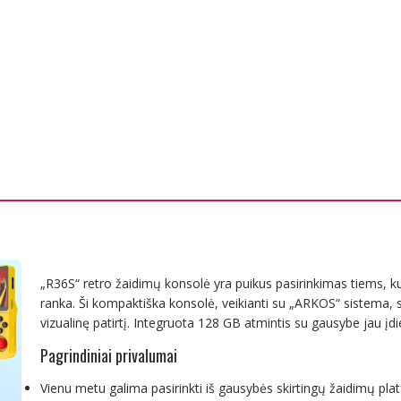
„R36S“ retro žaidimų konsolė yra puikus pasirinkimas tiems, kuri
ranka. Ši kompaktiška konsolė, veikianti su „ARKOS“ sistema, s
vizualinę patirtį. Integruota 128 GB atmintis su gausybe jau įdie
Pagrindiniai privalumai
Vienu metu galima pasirinkti iš gausybės skirtingų žaidimų pla