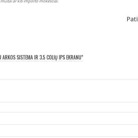
muitai ar kiti importo mokesčiai.
Pati
 ARKOS SISTEMA IR 3.5 COLIŲ IPS EKRANU”