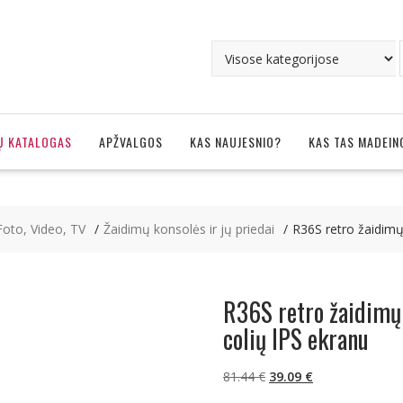
Ų KATALOGAS
APŽVALGOS
KAS NAUJESNIO?
KAS TAS MADEIN
Foto, Video, TV
Žaidimų konsolės ir jų priedai
R36S retro žaidimų
R36S retro žaidimų
colių IPS ekranu
Original
Current
81.44
€
39.09
€
price
price