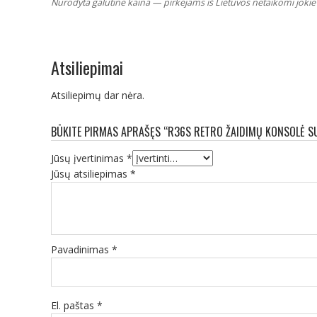
Nurodyta galutinė kaina — pirkėjams iš Lietuvos netaikomi jokie 
Atsiliepimai
Atsiliepimų dar nėra.
BŪKITE PIRMAS APRAŠĘS “R36S RETRO ŽAIDIMŲ KONSOLĖ SU
Jūsų įvertinimas
*
Jūsų atsiliepimas
*
Pavadinimas
*
El. paštas
*