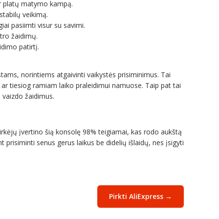
 ir platų matymo kampą.
stabilų veikimą.
ai pasiimti visur su savimi.
etro žaidimų.
dimo patirtį.
stams, norintiems atgaivinti vaikystės prisiminimus. Tai
ar tiesiog ramiam laiko praleidimui namuose. Taip pat tai
s vaizdo žaidimus.
pirkėjų įvertino šią konsolę 98% teigiamai, kas rodo aukštą
prisiminti senus gerus laikus be didelių išlaidų, nes įsigyti
Pirkti AliExpress →