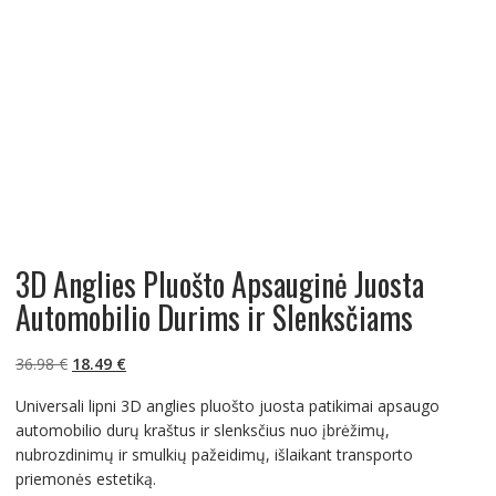
3D Anglies Pluošto Apsauginė Juosta
Automobilio Durims ir Slenksčiams
Original
Current
36.98
€
18.49
€
price
price
Universali lipni 3D anglies pluošto juosta patikimai apsaugo
was:
is:
automobilio durų kraštus ir slenksčius nuo įbrėžimų,
36.98 €.
18.49 €.
nubrozdinimų ir smulkių pažeidimų, išlaikant transporto
priemonės estetiką.