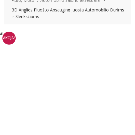
Auto, Moto
Automobilio salono aksesuarai
3D Anglies Pluošto Apsauginė Juosta Automobilio Durims
ir Slenksčiams
AKCIJA!