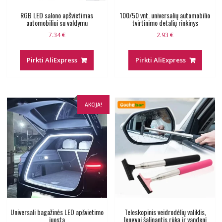
RGB LED salono apšvietimas
100/50 vnt. universalių automobilio
automobiliui su valdymu
tvirtinimo detalių rinkinys
7.34
€
2.93
€
Pirkti AliExpress
Pirkti AliExpress
AKCIJA!
Universali bagažinės LED apšvietimo
Teleskopinis veidrodėlių valiklis,
juosta
lengvai šalinantis rūką ir vandenį