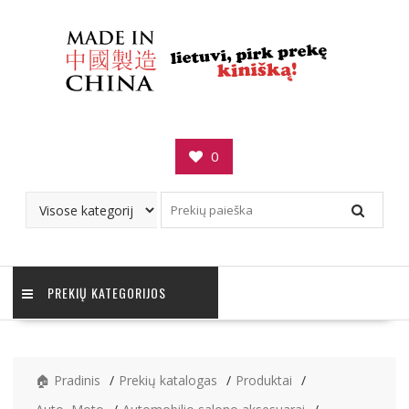
Skip
to
content
0
PREKIŲ KATEGORIJOS
🏠 Pradinis
Prekių katalogas
Produktai