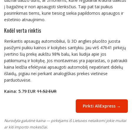
dažnai daužo duris, ar žmonėms, kurie reguliariai krauna daiktus
į bagažinę ir nori apsaugoti slenksčius. Taip pat tai puikus
pasirinkimas tiems, kurie tiesiog siekia papildomos apsaugos ir
estetinio atnaujinimo.
Kodėl verta rinktis
Renkantis apsaugą automobiliui, ši 3D anglies pluošto juosta
pasižymi puikiu kainos ir kokybės santykiu. Jau virš 47641 pirkėjų
įvertino šią prekę aukštu 98% balu, kas liudija apie jos
patikimumą ir kokybę. Jos montavimas yra paprastas, o patraukli
kaina leidžia efektyviai apsaugoti automobilį nepatiriant didelių
išlaidų, pigiau nei perkant analogiškas prekes vietinėse
parduotuvėse.
Kaina: 5.79 EUR
11.52 EUR
Pirkti AliExpress →
Nurodyta galutinė kaina — pirkėjams iš Lietuvos netaikomi jokie muitai
ar kiti importo mokesčiai.