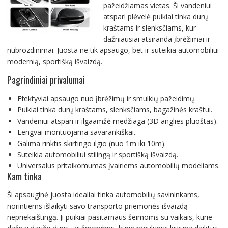
pažeidžiamas vietas. Ši vandeniui
atspari plėvelė puikiai tinka durų
kraštams ir slenksčiams, kur
dažniausiai atsiranda įbrėžimai ir
nubrozdinimai. Juosta ne tik apsaugo, bet ir suteikia automobiliui
modernią, sportišką išvaizdą.
Pagrindiniai privalumai
Efektyviai apsaugo nuo įbrėžimų ir smulkių pažeidimų.
Puikiai tinka durų kraštams, slenksčiams, bagažinės kraštui.
Vandeniui atspari ir ilgaamžė medžiaga (3D anglies pluoštas).
Lengvai montuojama savarankiškai.
Galima rinktis skirtingo ilgio (nuo 1m iki 10m).
Suteikia automobiliui stilingą ir sportišką išvaizdą.
Universalus pritaikomumas įvairiems automobilių modeliams.
Kam tinka
Ši apsauginė juosta idealiai tinka automobilių savininkams,
norintiems išlaikyti savo transporto priemonės išvaizdą
nepriekaištingą. Ji puikiai pasitarnaus šeimoms su vaikais, kurie