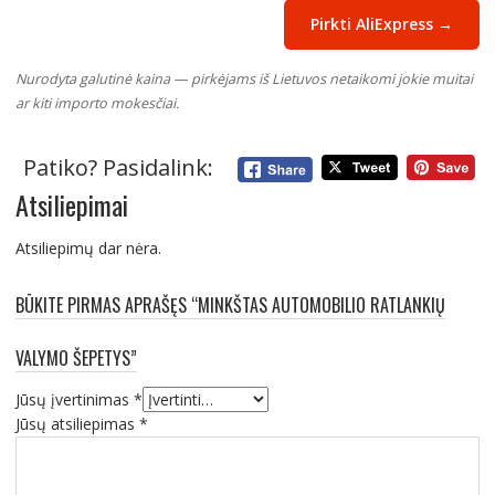
Pirkti AliExpress →
Nurodyta galutinė kaina — pirkėjams iš Lietuvos netaikomi jokie muitai
ar kiti importo mokesčiai.
Patiko? Pasidalink:
Atsiliepimai
Atsiliepimų dar nėra.
BŪKITE PIRMAS APRAŠĘS “MINKŠTAS AUTOMOBILIO RATLANKIŲ
VALYMO ŠEPETYS”
Jūsų įvertinimas
*
Jūsų atsiliepimas
*