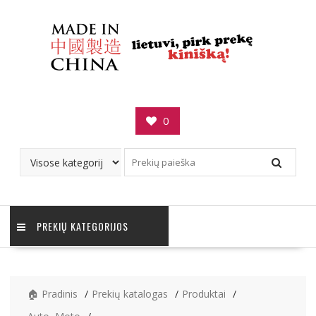
Skip
to
content
0
PREKIŲ KATEGORIJOS
🏠 Pradinis
Prekių katalogas
Produktai