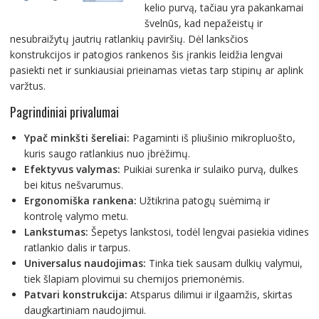
kelio purvą, tačiau yra pakankamai
švelnūs, kad nepažeistų ir
nesubraižytų jautrių ratlankių paviršių. Dėl lanksčios
konstrukcijos ir patogios rankenos šis įrankis leidžia lengvai
pasiekti net ir sunkiausiai prieinamas vietas tarp stipinų ar aplink
varžtus.
Pagrindiniai privalumai
Ypač minkšti šereliai:
Pagaminti iš pliušinio mikropluošto,
kuris saugo ratlankius nuo įbrėžimų.
Efektyvus valymas:
Puikiai surenka ir sulaiko purvą, dulkes
bei kitus nešvarumus.
Ergonomiška rankena:
Užtikrina patogų suėmimą ir
kontrolę valymo metu.
Lankstumas:
Šepetys lankstosi, todėl lengvai pasiekia vidines
ratlankio dalis ir tarpus.
Universalus naudojimas:
Tinka tiek sausam dulkių valymui,
tiek šlapiam plovimui su chemijos priemonėmis.
Patvari konstrukcija:
Atsparus dilimui ir ilgaamžis, skirtas
daugkartiniam naudojimui.