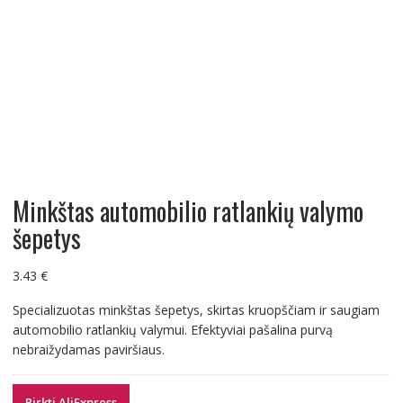
Minkštas automobilio ratlankių valymo
šepetys
3.43
€
Specializuotas minkštas šepetys, skirtas kruopščiam ir saugiam
automobilio ratlankių valymui. Efektyviai pašalina purvą
nebraižydamas paviršiaus.
Pirkti AliExpress