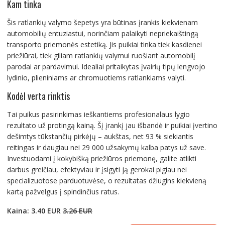
Kam tinka
Šis ratlankių valymo šepetys yra būtinas įrankis kiekvienam
automobilių entuziastui, norinčiam palaikyti nepriekaištingą
transporto priemonės estetiką. Jis puikiai tinka tiek kasdienei
priežiūrai, tiek giliam ratlankių valymui ruošiant automobilį
parodai ar pardavimui. Idealiai pritaikytas įvairių tipų lengvojo
lydinio, plieniniams ar chromuotiems ratlankiams valyti.
Kodėl verta rinktis
Tai puikus pasirinkimas ieškantiems profesionalaus lygio
rezultato už protingą kainą. Šį įrankį jau išbandė ir puikiai įvertino
dešimtys tūkstančių pirkėjų – aukštas, net 93 % siekiantis
reitingas ir daugiau nei 29 000 užsakymų kalba patys už save.
Investuodami į kokybišką priežiūros priemonę, galite atlikti
darbus greičiau, efektyviau ir įsigyti ją gerokai pigiau nei
specializuotose parduotuvėse, o rezultatas džiugins kiekvieną
kartą pažvelgus į spindinčius ratus.
Kaina: 3.40 EUR
3.26 EUR