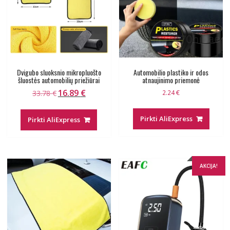
Dvigubo sluoksnio mikropluošto
Automobilio plastiko ir odos
šluostės automobilių priežiūrai
atnaujinimo priemonė
16.89
€
Original
Current
33.78
€
2.24
€
price
price
was:
is:
Pirkti AliExpress
Pirkti AliExpress
33.78 €.
16.89 €.
AKCIJA!