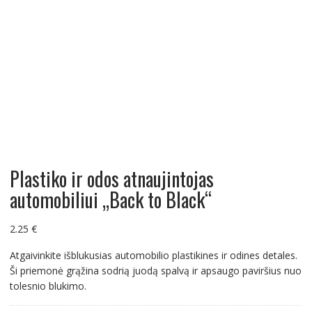
Plastiko ir odos atnaujintojas
automobiliui „Back to Black“
2.25
€
Atgaivinkite išblukusias automobilio plastikines ir odines detales.
Ši priemonė grąžina sodrią juodą spalvą ir apsaugo paviršius nuo
tolesnio blukimo.