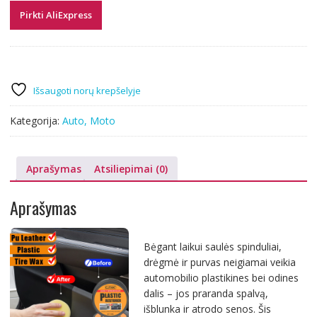
Pirkti AliExpress
Išsaugoti norų krepšelyje
Kategorija:
Auto, Moto
Aprašymas
Atsiliepimai (0)
Aprašymas
Bėgant laikui saulės spinduliai,
drėgmė ir purvas neigiamai veikia
automobilio plastikines bei odines
dalis – jos praranda spalvą,
išblunka ir atrodo senos. Šis