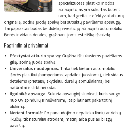
specializuotas plastiko ir odos
atnaujintojas yra sukurtas būtent
tam, kad greitai ir efektyviai atkurtų
originalią, sodrią juodą spalvą bei suteiktų paviršiams apsaugą.
Tai paprastas būdas be didelių investicijų atnaujinti automobilio
išorės ir vidaus detales, grąžinant joms estetišką išvaizdą.
Pagrindiniai privalumai
Efektyviai atkuria spalvą:
Grąžina išblukusiems paviršiams
gilią, sodrią juodą spalvą.
Universalus naudojimas:
Tinka tiek kietam automobilio
išorės plastikui (bamperiams, apdailos juostoms), tiek vidaus
detalėms (prietaisų skydeliui, durelių apmušalams) bei
natūraliai ir dirbtinei odai.
Ilgalaikė apsauga:
Sukuria apsauginį sluoksnį, kuris saugo
nuo UV spindulių ir nešvarumų, taip lėtinant pakartotinį
blukimą.
Neriebi formulė:
Po panaudojimo nepalieka lipnių ar riebių
likučių, tik natūraliai atrodantį matinį arba pusiau blizgų
paviršių.