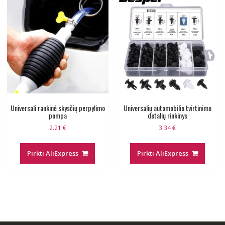
Universali rankinė skysčių perpylimo
Universalių automobilio tvirtinimo
pompa
detalių rinkinys
2.21
€
3.34
€
Pirkti AliExpress
Pirkti AliExpress