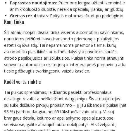
Paprastas naudojimas:
Priemonę lengva užtepti kempinėle
ar mikropluošto šluoste, nereikia specialių įrankių ar įgūdžių.
Greitas rezultatas:
Pokytis matomas iškart po padengimo.
Kam tinka
Šis atnaujintojas idealiai tinka visiems automobilių savininkams,
norintiems prižiūrėti savo transporto priemonę ir palaikyti jos
estetišką išvaizdą. Tai nepamainoma priemonė tiems, kurių
automobilio plastikinės ar odinės dalys yra paveiktos saulės,
atrodo papilkėjusios ar išblukusios. Puikiai tinka norint atnaujinti
senesnio automobilio eksterjerą ir interjerą prieš pardavimą arba
tiesiog džiaugtis tvarkingesniu vaizdu kasdien.
Kodėl verta rinktis
Tai puikus sprendimas, leidžiantis pasiekti profesionalaus
detalingo rezultatą neišleidžiant daug pinigų. Šis atnaujintojas
sulaukė didžiulio pirkėjų pripažinimo – jį jau išbandė ir puikiai (net
98 %) įvertino daugiau nei 65 tūkstančiai vairuotojų. Vietoj
brangaus detalių keitimo ar apsilankymo specializuotuose
servisuose, galite atnaujinti automobilį patys. Atsižvelgiant į
efektyvumą ir ilgaamžiškumą, šios priemonės kaina yra itin