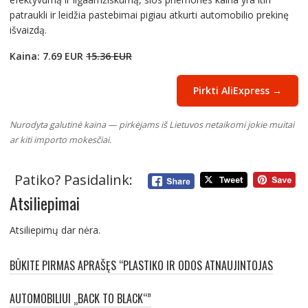
patraukli ir leidžia pastebimai pigiau atkurti automobilio prekinę
išvaizdą.
Kaina: 7.69 EUR
15.36 EUR
Pirkti AliExpress →
Nurodyta galutinė kaina — pirkėjams iš Lietuvos netaikomi jokie muitai
ar kiti importo mokesčiai.
Patiko? Pasidalink:
Atsiliepimai
Atsiliepimų dar nėra.
BŪKITE PIRMAS APRAŠĘS “PLASTIKO IR ODOS ATNAUJINTOJAS
AUTOMOBILIUI „BACK TO BLACK“”