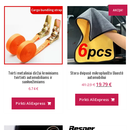
AKCIJA!
Tvirti metaliniai diržai kroviniams
Stora dvipusė mikropluošto šluostė
tvirtinti automobiliams ir
automobiliui
sunkvežimiams
19.79
€
Original
Current
41.23
€
6.74
€
price
price
was:
is:
Pirkti AliExpress
Pirkti AliExpress
41.23 €.
19.79 €.