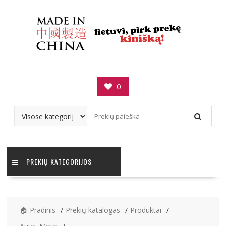
Skip
to
content
0
PREKIŲ KATEGORIJOS
🏠 Pradinis
Prekių katalogas
Produktai