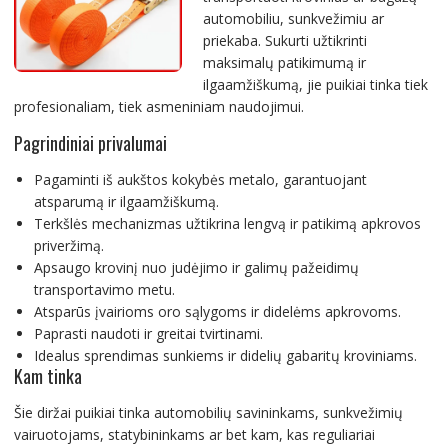
automobiliu, sunkvežimiu ar
priekaba. Sukurti užtikrinti
maksimalų patikimumą ir
ilgaamžiškumą, jie puikiai tinka tiek
profesionaliam, tiek asmeniniam naudojimui.
Pagrindiniai privalumai
Pagaminti iš aukštos kokybės metalo, garantuojant
atsparumą ir ilgaamžiškumą.
Terkšlės mechanizmas užtikrina lengvą ir patikimą apkrovos
priveržimą.
Apsaugo krovinį nuo judėjimo ir galimų pažeidimų
transportavimo metu.
Atsparūs įvairioms oro sąlygoms ir didelėms apkrovoms.
Paprasti naudoti ir greitai tvirtinami.
Idealus sprendimas sunkiems ir didelių gabaritų kroviniams.
Kam tinka
Šie diržai puikiai tinka automobilių savininkams, sunkvežimių
vairuotojams, statybininkams ar bet kam, kas reguliariai