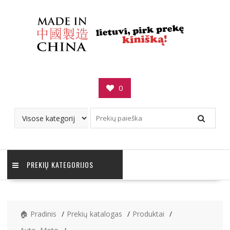
Skip
to
content
0
PREKIŲ KATEGORIJOS
🏠 Pradinis
Prekių katalogas
Produktai