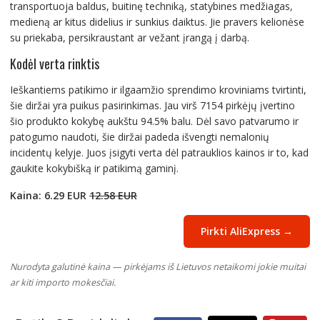
transportuoja baldus, buitinę techniką, statybines medžiagas,
medieną ar kitus didelius ir sunkius daiktus. Jie pravers kelionėse
su priekaba, persikraustant ar vežant įrangą į darbą.
Kodėl verta rinktis
Ieškantiems patikimo ir ilgaamžio sprendimo kroviniams tvirtinti,
šie diržai yra puikus pasirinkimas. Jau virš 7154 pirkėjų įvertino
šio produkto kokybę aukštu 94.5% balu. Dėl savo patvarumo ir
patogumo naudoti, šie diržai padeda išvengti nemalonių
incidentų kelyje. Juos įsigyti verta dėl patrauklios kainos ir to, kad
gaukite kokybišką ir patikimą gaminį.
Kaina: 6.29 EUR
12.58 EUR
Pirkti AliExpress →
Nurodyta galutinė kaina — pirkėjams iš Lietuvos netaikomi jokie muitai
ar kiti importo mokesčiai.