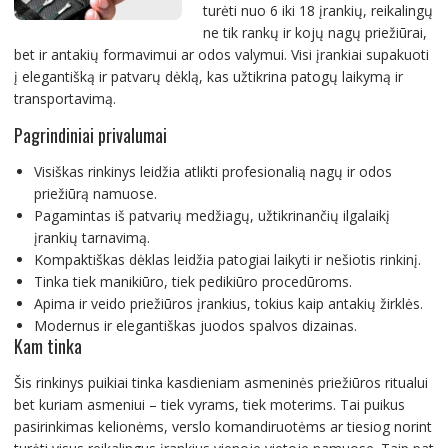
turėti nuo 6 iki 18 įrankių, reikalingų
ne tik rankų ir kojų nagų priežiūrai,
bet ir antakių formavimui ar odos valymui. Visi įrankiai supakuoti
į elegantišką ir patvarų dėklą, kas užtikrina patogų laikymą ir
transportavimą.
Pagrindiniai privalumai
Visiškas rinkinys leidžia atlikti profesionalią nagų ir odos
priežiūrą namuose.
Pagamintas iš patvarių medžiagų, užtikrinančių ilgalaikį
įrankių tarnavimą.
Kompaktiškas dėklas leidžia patogiai laikyti ir nešiotis rinkinį.
Tinka tiek manikiūro, tiek pedikiūro procedūroms.
Apima ir veido priežiūros įrankius, tokius kaip antakių žirklės.
Modernus ir elegantiškas juodos spalvos dizainas.
Kam tinka
Šis rinkinys puikiai tinka kasdieniam asmeninės priežiūros ritualui
bet kuriam asmeniui – tiek vyrams, tiek moterims. Tai puikus
pasirinkimas kelionėms, verslo komandiruotėms ar tiesiog norint