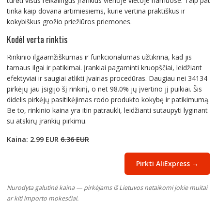
turėti visus reikalingus įrankius vienoje vietoje namuose. Taip pat
tinka kaip dovana artimiesiems, kurie vertina praktiškus ir
kokybiškus grožio priežiūros priemones.
Kodėl verta rinktis
Rinkinio ilgaamžiškumas ir funkcionalumas užtikrina, kad jis
tarnaus ilgai ir patikimai. Įrankiai pagaminti kruopščiai, leidžiant
efektyviai ir saugiai atlikti įvairias procedūras. Daugiau nei 34134
pirkėjų jau įsigijo šį rinkinį, o net 98.0% jų įvertino jį puikiai. Šis
didelis pirkėjų pasitikėjimas rodo produkto kokybę ir patikimumą.
Be to, rinkinio kaina yra itin patraukli, leidžianti sutaupyti lyginant
su atskirų įrankių pirkimu.
Kaina: 2.99 EUR
6.36 EUR
Pirkti AliExpress →
Nurodyta galutinė kaina — pirkėjams iš Lietuvos netaikomi jokie muitai
ar kiti importo mokesčiai.