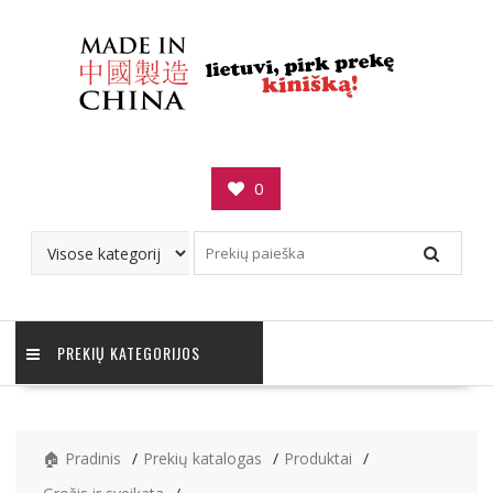
Skip
to
content
0
PREKIŲ KATEGORIJOS
🏠 Pradinis
Prekių katalogas
Produktai