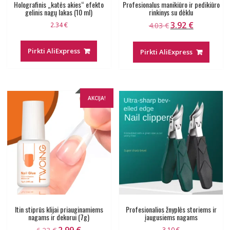
Holografinis „katės akies“ efekto
Profesionalus manikiūro ir pedikiūro
gelinis nagų lakas (10 ml)
rinkinys su dėklu
3.92
€
Original
Current
2.34
€
4.03
€
price
price
was:
is:
Pirkti AliExpress
Pirkti AliExpress
4.03 €.
3.92 €.
AKCIJA!
Itin stiprūs klijai priauginamiems
Profesionalios žnyplės storiems ir
nagams ir dekorui (7g)
įaugusiems nagams
2.99
€
Original
Current
3.10
€