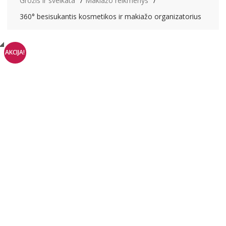
Grožis ir sveikata
Makiažo reikmenys
360° besisukantis kosmetikos ir makiažo organizatorius
AKCIJA!