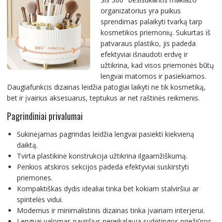
organizatorius yra puikus
sprendimas palaikyti tvarką tarp
kosmetikos priemonių. Sukurtas iš
patvaraus plastiko, jis padeda
efektyviai išnaudoti erdvę ir
užtikrina, kad visos priemonės būtų
lengvai matomos ir pasiekiamos.
Daugiafunkcis dizainas leidžia patogiai laikyti ne tik kosmetiką,
bet ir įvairius aksesuarus, teptukus ar net raštinės reikmenis.
Pagrindiniai privalumai
Sukinėjamas pagrindas leidžia lengvai pasiekti kiekvieną
daiktą.
Tvirta plastikinė konstrukcija užtikrina ilgaamžiškumą.
Penkios atskiros sekcijos padeda efektyviai suskirstyti
priemones.
Kompaktiškas dydis idealiai tinka bet kokiam stalviršiui ar
spintelės vidui.
Modernus ir minimalistinis dizainas tinka įvairiam interjerui.
Lengvai valomas paviršius nereikalauja sudėtingos priežiūros.