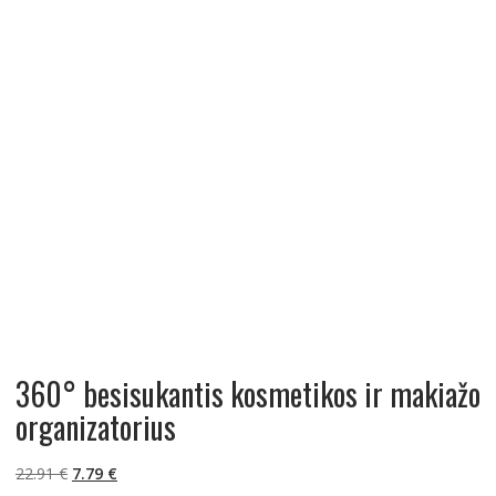
360° besisukantis kosmetikos ir makiažo
organizatorius
Original
Current
22.91
€
7.79
€