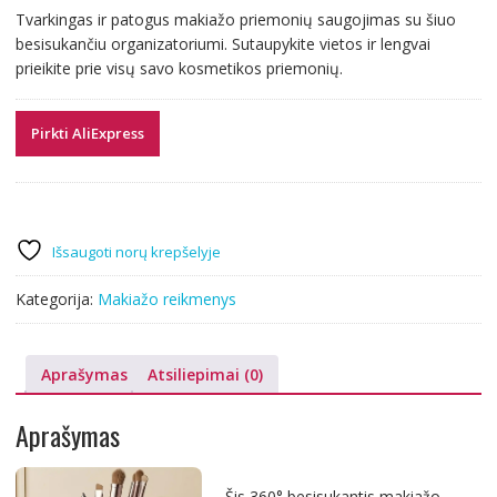
price
price
Tvarkingas ir patogus makiažo priemonių saugojimas su šiuo
was:
is:
besisukančiu organizatoriumi. Sutaupykite vietos ir lengvai
22.91 €.
7.79 €.
prieikite prie visų savo kosmetikos priemonių.
Pirkti AliExpress
Išsaugoti norų krepšelyje
Kategorija:
Makiažo reikmenys
Aprašymas
Atsiliepimai (0)
Aprašymas
Šis 360° besisukantis makiažo