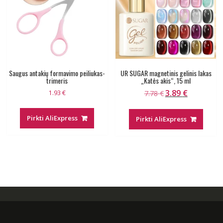
Saugus antakių formavimo peiliukas-
UR SUGAR magnetinis gelinis lakas
trimeris
„Katės akis“, 15 ml
3.89
€
Original
Current
1.93
€
7.78
€
price
price
was:
is:
Pirkti AliExpress
Pirkti AliExpress
7.78 €.
3.89 €.