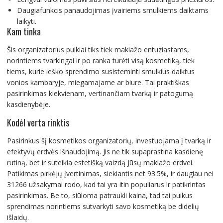
Daugiafunkcis panaudojimas įvairiems smulkiems daiktams
laikyti.
Kam tinka
Šis organizatorius puikiai tiks tiek makiažo entuziastams,
norintiems tvarkingai ir po ranka turėti visą kosmetiką, tiek
tiems, kurie ieško sprendimo susisteminti smulkius daiktus
vonios kambaryje, miegamajame ar biure. Tai praktiškas
pasirinkimas kiekvienam, vertinančiam tvarką ir patogumą
kasdienybėje.
Kodėl verta rinktis
Pasirinkus šį kosmetikos organizatorių, investuojama į tvarką ir
efektyvų erdvės išnaudojimą. Jis ne tik supaprastina kasdienę
rutiną, bet ir suteikia estetišką vaizdą Jūsų makiažo erdvei.
Patikimas pirkėjų įvertinimas, siekiantis net 93.5%, ir daugiau nei
31266 užsakymai rodo, kad tai yra itin populiarus ir patikrintas
pasirinkimas. Be to, siūloma patraukli kaina, tad tai puikus
sprendimas norintiems sutvarkyti savo kosmetiką be didelių
išlaidų.