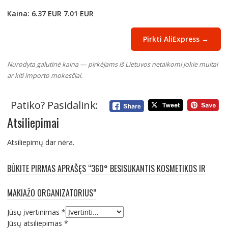
Kaina: 6.37 EUR
7.01 EUR
Pirkti AliExpress →
Nurodyta galutinė kaina — pirkėjams iš Lietuvos netaikomi jokie muitai
ar kiti importo mokesčiai.
Patiko? Pasidalink:
Atsiliepimai
Atsiliepimų dar nėra.
BŪKITE PIRMAS APRAŠĘS “360° BESISUKANTIS KOSMETIKOS IR
MAKIAŽO ORGANIZATORIUS”
Jūsų įvertinimas
*
Jūsų atsiliepimas
*