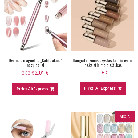
Dvipusis magnetas „Katės akies“
Daugiafunkcinis skystas kontūravimo
nagų dailei
ir skaistinimo pieštukas
2.01
€
Original
Current
2.02
€
4.03
€
price
price
was:
is:
Pirkti AliExpress
Pirkti AliExpress
2.02 €.
2.01 €.
AKCIJA!