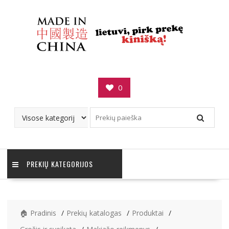
Skip
to
content
0
PREKIŲ KATEGORIJOS
🏠 Pradinis
Prekių katalogas
Produktai