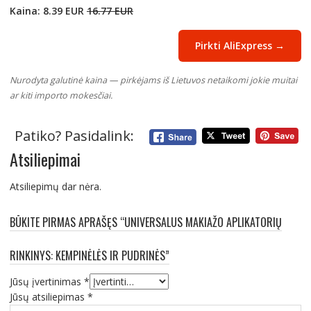
Kaina: 8.39 EUR
16.77 EUR
Pirkti AliExpress →
Nurodyta galutinė kaina — pirkėjams iš Lietuvos netaikomi jokie muitai
ar kiti importo mokesčiai.
Patiko? Pasidalink:
Atsiliepimai
Atsiliepimų dar nėra.
BŪKITE PIRMAS APRAŠĘS “UNIVERSALUS MAKIAŽO APLIKATORIŲ
RINKINYS: KEMPINĖLĖS IR PUDRINĖS”
Jūsų įvertinimas
*
Jūsų atsiliepimas
*