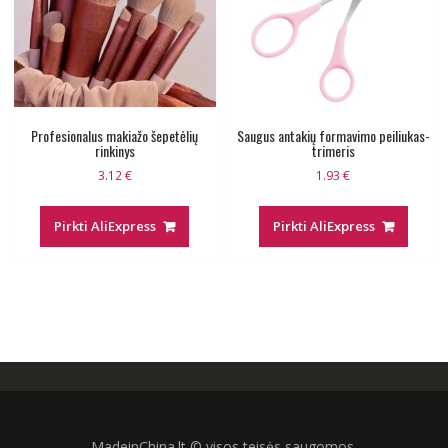
Profesionalus makiažo šepetėlių
Saugus antakių formavimo peiliukas-
rinkinys
trimeris
3.12
€
1.93
€
Pirkti AliExpress
Pirkti AliExpress
MadeinChina.lt © visos teisės saugomos.