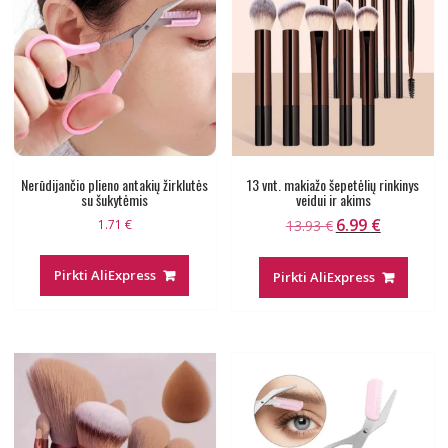
Nerūdijančio plieno antakių žirklutės
13 vnt. makiažo šepetėlių rinkinys
su šukytėmis
veidui ir akims
6.99
€
Original
Current
1.71
€
13.93
€
price
price
was:
is:
Pirkti AliExpress
Pirkti AliExpress
13.93 €.
6.99 €.