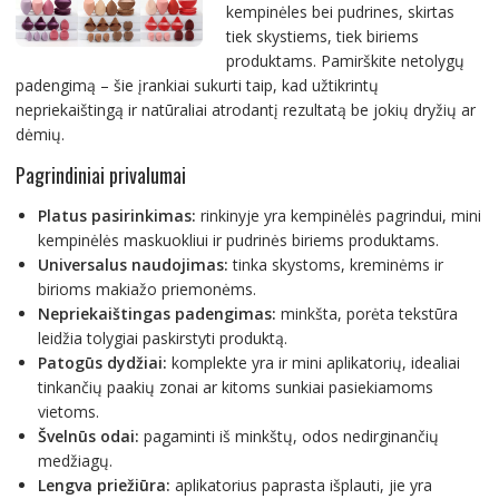
kempinėles bei pudrines, skirtas
tiek skystiems, tiek biriems
produktams. Pamirškite netolygų
padengimą – šie įrankiai sukurti taip, kad užtikrintų
nepriekaištingą ir natūraliai atrodantį rezultatą be jokių dryžių ar
dėmių.
Pagrindiniai privalumai
Platus pasirinkimas:
rinkinyje yra kempinėlės pagrindui, mini
kempinėlės maskuokliui ir pudrinės biriems produktams.
Universalus naudojimas:
tinka skystoms, kreminėms ir
birioms makiažo priemonėms.
Nepriekaištingas padengimas:
minkšta, porėta tekstūra
leidžia tolygiai paskirstyti produktą.
Patogūs dydžiai:
komplekte yra ir mini aplikatorių, idealiai
tinkančių paakių zonai ar kitoms sunkiai pasiekiamoms
vietoms.
Švelnūs odai:
pagaminti iš minkštų, odos nedirginančių
medžiagų.
Lengva priežiūra:
aplikatorius paprasta išplauti, jie yra