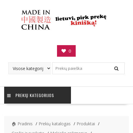
Skip
to
content
0
PREKIŲ KATEGORIJOS
🏠 Pradinis
Prekių katalogas
Produktai