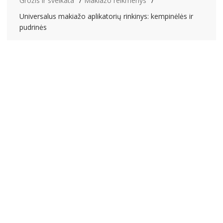
Grožis ir sveikata
Makiažo reikmenys
Universalus makiažo aplikatorių rinkinys: kempinėlės ir
pudrinės