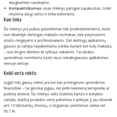
daugkartinio naudojimo.
Kompaktiškumas:
visas rinkinys patogiai supakuotas, todėl
neužima daug vietos ir tinka kelionėms.
Kam tinka
Šis rinkinys yra puikus pasirinkimas tiek pradedantiesiems, kurie
nori išbandyti skirtingas makiažo technikas, tiek patyrusiems
vizažo mėgėjams ir profesionalams. Dėl skirtingų aplikatorių
gausos jis tampa nepakeičiamu įrankiu kuriant bet kokį makiažą
– nuo lengvo dieninio iki ryškaus vakarinio. Tai idealus
sprendimas norintiems turėti visus reikalingiausius aplikatorius
vienoje vietoje.
Kodėl verta rinktis
Įsigyti tokį gausų rinkinį yra kur kas protingesnis sprendimas
finansiškai – tai gerokai pigiau, nei pirkti kiekvieną kempinėlę ar
pudrinę atskirai. Šis rinkinys siūlo išskirtinį kainos ir kokybės
santykį. Aukštą produkto vertę patvirtina ir pirkėjai: jį jau išbandė
virš 13 tūkstančių žmonių, o teigiamas įvertinimas siekia net
95.7 %.