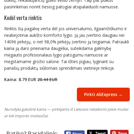
būklių, reikalaujančių gulėti veidu žemyn. Taip pat puikus
pasirinkimas norint tiesiog patogiai atsipalaiduoti namuose.
Kodėl verta rinktis
Rinktis šią pagalvę verta dėl jos universalumo, ilgaamžiškumo ir
neabejotinai aukšto komforto lygio. Ją jau įvertino daugiau nei
14096 pirkėjų, o net 98,0% pirkėjų įvertino ją teigiamai. Patraukli
kaina ją daro prieinama daugeliui, suteikdama galimybę
mėgautis profesionalaus lygio patogumu namuose ar
mėgstamame grožio salone. Tai išties pigiau, lyginant su
panašių produktų siūlomais sprendimais vietinėje rinkoje.
Kaina: 8.79 EUR
20.44 EUR
Pirkti AliExpress →
Nurodyta galutinė kaina — pirkėjams iš Lietuvos netaikomi jokie muitai
ar kiti importo mokesčiai.
Patiko? Pasidalink: