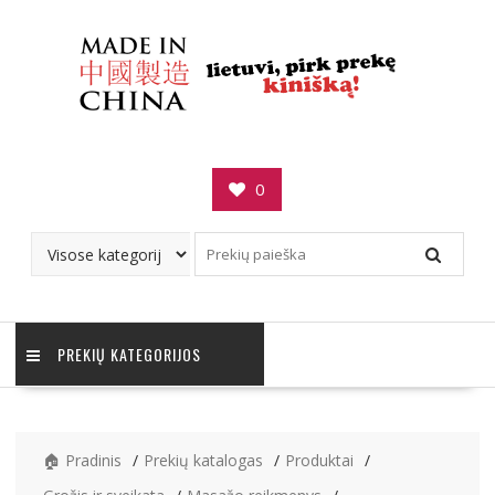
Skip
to
content
0
PREKIŲ KATEGORIJOS
🏠 Pradinis
Prekių katalogas
Produktai