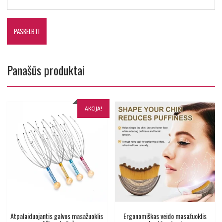
Panašūs produktai
AKCIJA!
Atpalaiduojantis galvos masažuoklis
Ergonomiškas veido masažuoklis