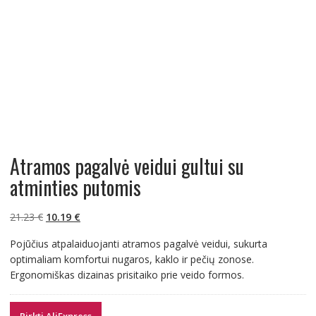
Atramos pagalvė veidui gultui su
atminties putomis
Original
Current
21.23
€
10.19
€
price
price
Pojūčius atpalaiduojanti atramos pagalvė veidui, sukurta
was:
is:
optimaliam komfortui nugaros, kaklo ir pečių zonose.
21.23 €.
10.19 €.
Ergonomiškas dizainas prisitaiko prie veido formos.
Pirkti AliExpress