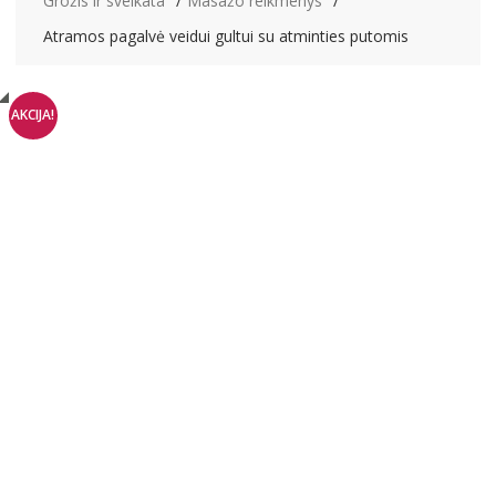
Grožis ir sveikata
Masažo reikmenys
Atramos pagalvė veidui gultui su atminties putomis
AKCIJA!