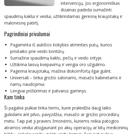
intervencijų. Jos ergonomiškas
dizainas padeda sumažinti
spaudimą kaklui ir veidui, užtikrindamas geresnę kraujotaką ir
malonesnę patirtį.
Pagrindiniai privalumai
Pagaminta iš aukštos kokybės atminties putų, kurios
prisitaiko prie veido kontūrų.
Sumažina spaudimą kaklo, pečių ir veido srityje.
Užtikrina laisvą kvėpavimą ir vengia oro užgulimo.
Pagerina kraujotaką, mažina diskomfortą ilgai gulint.
Universali – tinka grožio salonams, masažo kabinetams ir
namų naudojimui.
Lengvai prižiūrimas ir patvarus gaminys.
Kam tinka
Ši pagalvė puikiai tinka tiems, kurie praleidžia daug laiko
gulėdami ant pilvo, pavyzdžiui, masažo ar grožio procedūrų
metu. Taip pat ji pravers žmonėms, kuriems reikia patogios
atramos veidui atsigaunant po akių operacijų ar kitų medicininių