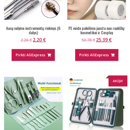
Ausų valymo instrumentų rinkinys (6
PE veido pakėlimo juosta nuo raukšlių:
dalys)
kosmetikai ir Cosplay
2.20
€
25.39
€
Original
Current
Original
Current
2.26
€
50.78
€
price
price
price
price
was:
is:
was:
is:
Pirkti AliExpress
Pirkti AliExpress
2.26 €.
2.20 €.
50.78 €.
25.39 €.
AKCIJA!