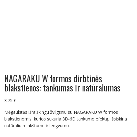
NAGARAKU W formos dirbtinės
blakstienos: tankumas ir natūralumas
3.75
€
Mėgaukitės išraiškingu žvilgsniu su NAGARAKU W formos
blakstienomis, kurios sukuria 3D-6D tankumo efektą, išsiskiria
natūraliu minkštumu ir lengvumu.