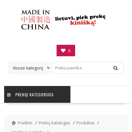
Skip
to
content
0
PREKIŲ KATEGORIJOS
🏠 Pradinis
Prekių katalogas
Produktai