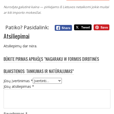
Nurodyta galutinė kaina — pirkėjams iš Lietuvos netaikomi jokie muitai
ar kiti importo mokesčiai.
Patiko? Pasidalink:
Atsiliepimai
Atsiliepimų dar nėra.
BŪKITE PIRMAS APRAŠĘS “NAGARAKU W FORMOS DIRBTINĖS
BLAKSTIENOS: TANKUMAS IR NATŪRALUMAS”
Jūsų įvertinimas
*
Jūsų atsiliepimas
*
Pavadinimas
*