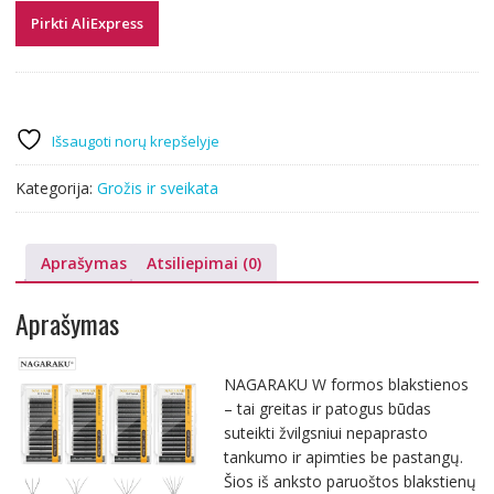
Pirkti AliExpress
Išsaugoti norų krepšelyje
Kategorija:
Grožis ir sveikata
Aprašymas
Atsiliepimai (0)
Aprašymas
NAGARAKU W formos blakstienos
– tai greitas ir patogus būdas
suteikti žvilgsniui nepaprasto
tankumo ir apimties be pastangų.
Šios iš anksto paruoštos blakstienų