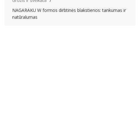
Grožis ir sveikata
NAGARAKU W formos dirbtinės blakstienos: tankumas ir
natūralumas