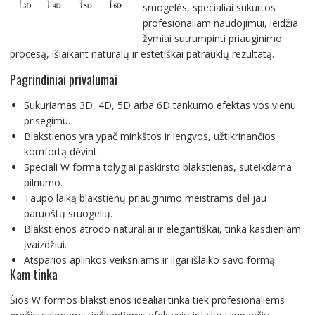
sruogelės, specialiai sukurtos
profesionaliam naudojimui, leidžia
žymiai sutrumpinti priauginimo
procesą, išlaikant natūralų ir estetiškai patrauklų rezultatą.
Pagrindiniai privalumai
Sukuriamas 3D, 4D, 5D arba 6D tankumo efektas vos vienu
prisegimu.
Blakstienos yra ypač minkštos ir lengvos, užtikrinančios
komfortą dėvint.
Speciali W forma tolygiai paskirsto blakstienas, suteikdama
pilnumo.
Taupo laiką blakstienų priauginimo meistrams dėl jau
paruoštų sruogelių.
Blakstienos atrodo natūraliai ir elegantiškai, tinka kasdieniam
įvaizdžiui.
Atsparios aplinkos veiksniams ir ilgai išlaiko savo formą.
Kam tinka
Šios W formos blakstienos idealiai tinka tiek profesionaliems