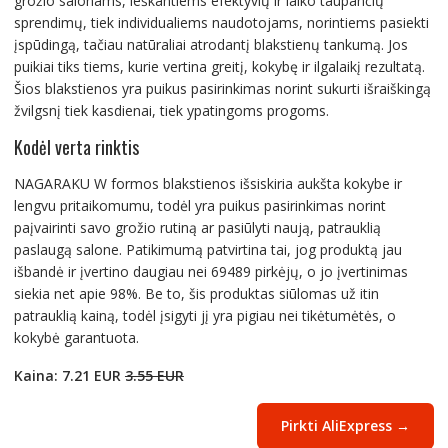
grožio salonams, ieškantiems efektyvių ir laiko taupančių
sprendimų, tiek individualiems naudotojams, norintiems pasiekti
įspūdingą, tačiau natūraliai atrodantį blakstienų tankumą. Jos
puikiai tiks tiems, kurie vertina greitį, kokybę ir ilgalaikį rezultatą.
Šios blakstienos yra puikus pasirinkimas norint sukurti išraiškingą
žvilgsnį tiek kasdienai, tiek ypatingoms progoms.
Kodėl verta rinktis
NAGARAKU W formos blakstienos išsiskiria aukšta kokybe ir
lengvu pritaikomumu, todėl yra puikus pasirinkimas norint
paįvairinti savo grožio rutiną ar pasiūlyti naują, patrauklią
paslaugą salone. Patikimumą patvirtina tai, jog produktą jau
išbandė ir įvertino daugiau nei 69489 pirkėjų, o jo įvertinimas
siekia net apie 98%. Be to, šis produktas siūlomas už itin
patrauklią kainą, todėl įsigyti jį yra pigiau nei tikėtumėtės, o
kokybė garantuota.
Kaina: 7.21 EUR
3.55 EUR
Pirkti AliExpress →