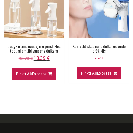
Daugkartinio naudojimo purškiklis:
Kompaktiškas nano dulksnos veido
tobulai smulki vandens dulksna
drėkiklis
18.39
€
Original
Current
36.78
€
5.57
€
price
price
was:
is:
Pirkti AliExpress
Pirkti AliExpress
36.78 €.
18.39 €.