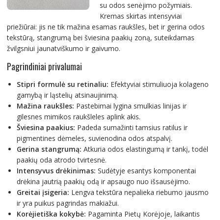
su odos senėjimo požymiais.
Kremas skirtas intensyviai
priežiūrai: jis ne tik mažina esamas raukšles, bet ir gerina odos
tekstūrą, stangrumą bei šviesina paakių zoną, suteikdamas
žvilgsniui jaunatviškumo ir gaivumo.
Pagrindiniai privalumai
Stipri formulė su retinaliu:
Efektyviai stimuliuoja kolageno
gamybą ir ląstelių atsinaujinimą.
Mažina raukšles:
Pastebimai lygina smulkias linijas ir
gilesnes mimikos raukšleles aplink akis.
Šviesina paakius:
Padeda sumažinti tamsius ratilus ir
pigmentines dėmeles, suvienodina odos atspalvį.
Gerina stangrumą:
Atkuria odos elastingumą ir tankį, todėl
paakių oda atrodo tvirtesnė.
Intensyvus drėkinimas:
Sudėtyje esantys komponentai
drėkina jautrią paakių odą ir apsaugo nuo išsausėjimo.
Greitai įsigeria:
Lengva tekstūra nepalieka riebumo jausmo
ir yra puikus pagrindas makiažui.
Korėjietiška kokybė:
Pagaminta Pietų Korėjoje, laikantis