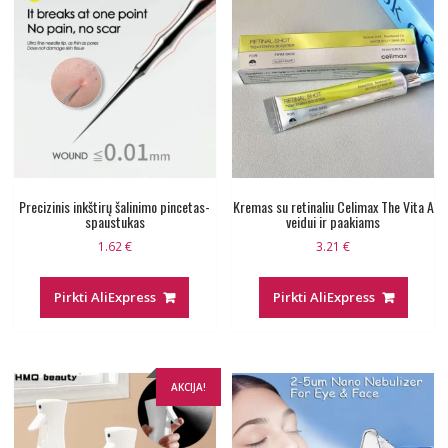
Precizinis inkštirų šalinimo pincetas-
Kremas su retinaliu Celimax The Vita A
spaustukas
veidui ir paakiams
1.62
€
3.21
€
Pirkti AliExpress
Pirkti AliExpress
AKCIJA!