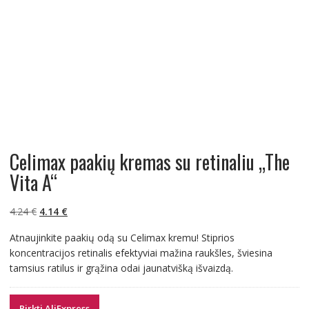
Celimax paakių kremas su retinaliu „The
Vita A“
Original
Current
4.24
€
4.14
€
price
price
Atnaujinkite paakių odą su Celimax kremu! Stiprios
was:
is:
koncentracijos retinalis efektyviai mažina raukšles, šviesina
4.24 €.
4.14 €.
tamsius ratilus ir grąžina odai jaunatvišką išvaizdą.
Pirkti AliExpress