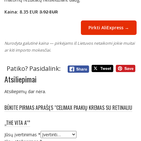
Kaina: 8.35 EUR
3.92 EUR
Pirkti AliExpress →
Nurodyta galutinė kaina — pirkėjams iš Lietuvos netaikomi jokie muitai
ar kiti importo mokesčiai.
Patiko? Pasidalink:
Atsiliepimai
Atsiliepimų dar nėra.
BŪKITE PIRMAS APRAŠĘS “CELIMAX PAAKIŲ KREMAS SU RETINALIU
„THE VITA A“”
Jūsų įvertinimas
*