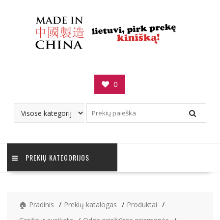
Skip
to
content
0
PREKIŲ KATEGORIJOS
🏠 Pradinis
Prekių katalogas
Produktai