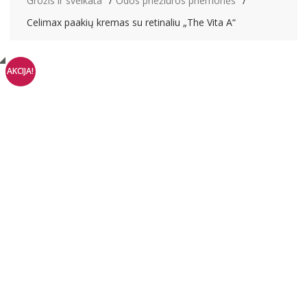
Grožis ir sveikata
Odos priežiūros priemonės
Celimax paakių kremas su retinaliu „The Vita A“
AKCIJA!