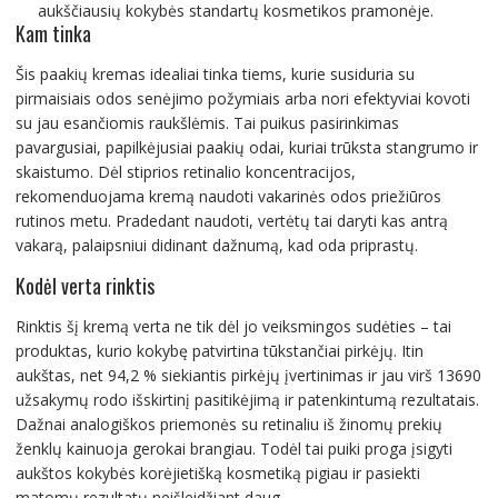
aukščiausių kokybės standartų kosmetikos pramonėje.
Kam tinka
Šis paakių kremas idealiai tinka tiems, kurie susiduria su
pirmaisiais odos senėjimo požymiais arba nori efektyviai kovoti
su jau esančiomis raukšlėmis. Tai puikus pasirinkimas
pavargusiai, papilkėjusiai paakių odai, kuriai trūksta stangrumo ir
skaistumo. Dėl stiprios retinalio koncentracijos,
rekomenduojama kremą naudoti vakarinės odos priežiūros
rutinos metu. Pradedant naudoti, vertėtų tai daryti kas antrą
vakarą, palaipsniui didinant dažnumą, kad oda priprastų.
Kodėl verta rinktis
Rinktis šį kremą verta ne tik dėl jo veiksmingos sudėties – tai
produktas, kurio kokybę patvirtina tūkstančiai pirkėjų. Itin
aukštas, net 94,2 % siekiantis pirkėjų įvertinimas ir jau virš 13690
užsakymų rodo išskirtinį pasitikėjimą ir patenkintumą rezultatais.
Dažnai analogiškos priemonės su retinaliu iš žinomų prekių
ženklų kainuoja gerokai brangiau. Todėl tai puiki proga įsigyti
aukštos kokybės korėjietišką kosmetiką pigiau ir pasiekti
matomų rezultatų neišleidžiant daug.