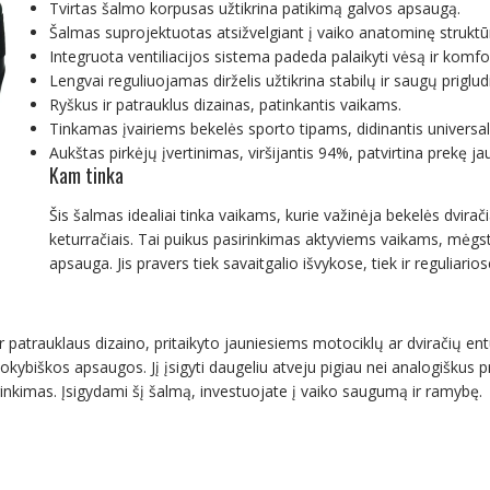
Tvirtas šalmo korpusas užtikrina patikimą galvos apsaugą.
Šalmas suprojektuotas atsižvelgiant į vaiko anatominę struktū
Integruota ventiliacijos sistema padeda palaikyti vėsą ir komf
Lengvai reguliuojamas dirželis užtikrina stabilų ir saugų priglu
Ryškus ir patrauklus dizainas, patinkantis vaikams.
Tinkamas įvairiems bekelės sporto tipams, didinantis universa
Aukštas pirkėjų įvertinimas, viršijantis 94%, patvirtina prekę ja
Kam tinka
Šis šalmas idealiai tinka vaikams, kurie važinėja bekelės dvirači
keturračiais. Tai puikus pasirinkimas aktyviems vaikams, mėgst
apsauga. Jis pravers tiek savaitgalio išvykose, tiek ir reguliari
r patrauklaus dizaino, pritaikyto jauniesiems motociklų ar dviračių e
okybiškos apsaugos. Jį įsigyti daugeliu atveju pigiau nei analogiškus 
sirinkimas. Įsigydami šį šalmą, investuojate į vaiko saugumą ir ramybę.