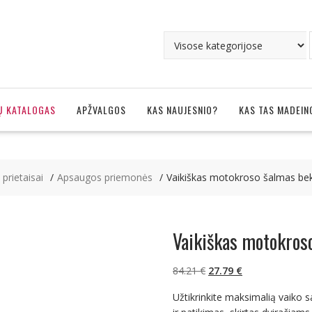
Ų KATALOGAS
APŽVALGOS
KAS NAUJESNIO?
KAS TAS MADEIN
, prietaisai
Apsaugos priemonės
Vaikiškas motokroso šalmas bek
Vaikiškas motokros
Original
Current
84.21
€
27.79
€
price
price
Užtikrinkite maksimalią vaiko 
was:
is: