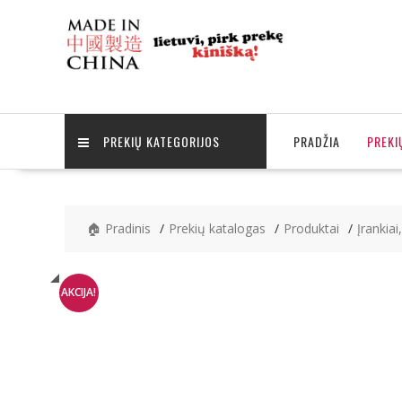
Skip
to
content
PREKIŲ KATEGORIJOS
PRADŽIA
PREKI
🏠 Pradinis
Prekių katalogas
Produktai
Įrankiai
AKCIJA!