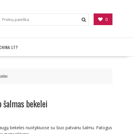
0
CHINA.LT?
elei
o šalmas bekelei
saugą bekelės nuotykiuose su šiuo patvariu šalmu. Patogus