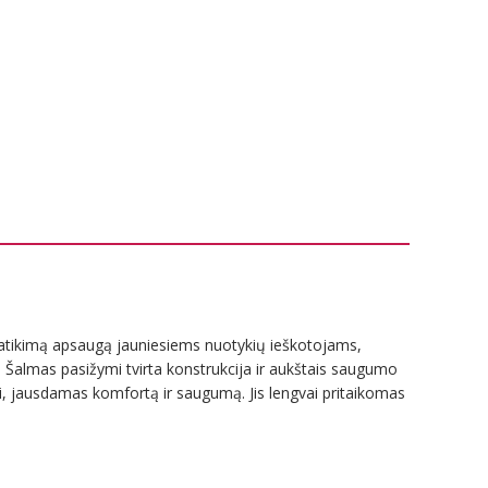
 patikimą apsaugą jauniesiems nuotykių ieškotojams,
s. Šalmas pasižymi tvirta konstrukcija ir aukštais saugumo
i, jausdamas komfortą ir saugumą. Jis lengvai pritaikomas