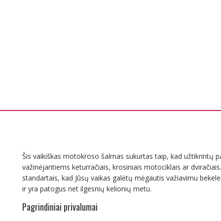
Šis vaikiškas motokroso šalmas sukurtas taip, kad užtikrintų
važinėjantiems keturračiais, krosiniais motociklais ar dviračiai
standartais, kad Jūsų vaikas galėtų mėgautis važiavimu bekele
ir yra patogus net ilgesnių kelionių metu.
Pagrindiniai privalumai