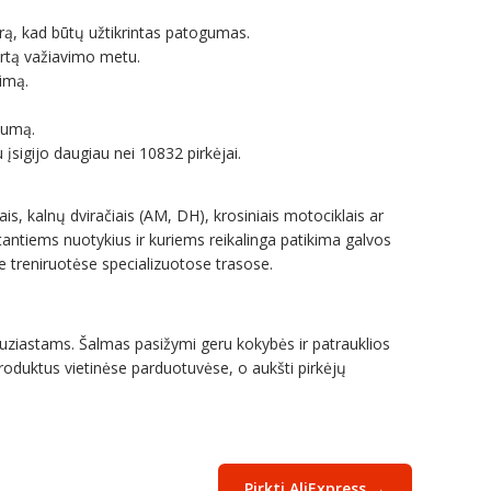
rą, kad būtų užtikrintas patogumas.
ortą važiavimo metu.
dimą.
lumą.
u įsigijo daugiau nei 10832 pirkėjai.
ais, kalnų dviračiais (AM, DH), krosiniais motociklais ar
antiems nuotykius ir kuriems reikalinga patikima galvos
ose treniruotėse specializuotose trasose.
ntuziastams. Šalmas pasižymi geru kokybės ir patrauklios
produktus vietinėse parduotuvėse, o aukšti pirkėjų
Pirkti AliExpress →