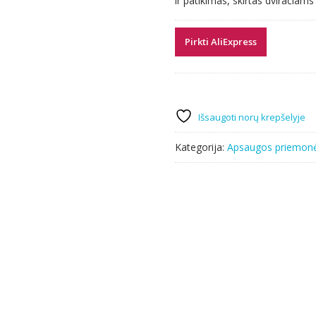
ir patikimas, skirtas dviračiams
84.21 €.
27.79 €.
Pirkti AliExpress
Išsaugoti norų krepšelyje
Kategorija:
Apsaugos priemon