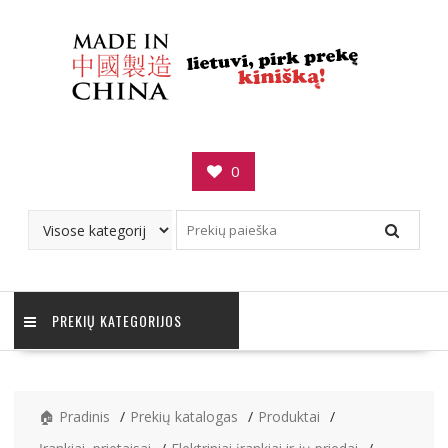
Skip
to
content
0
PREKIŲ KATEGORIJOS
🏠 Pradinis
Prekių katalogas
Produktai