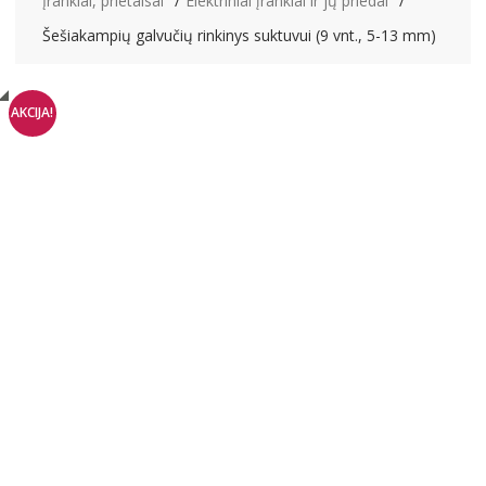
Įrankiai, prietaisai
Elektriniai įrankiai ir jų priedai
Šešiakampių galvučių rinkinys suktuvui (9 vnt., 5-13 mm)
AKCIJA!