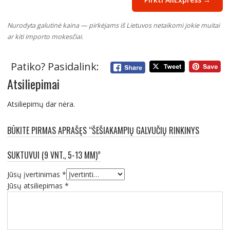
Nurodyta galutinė kaina — pirkėjams iš Lietuvos netaikomi jokie muitai
ar kiti importo mokesčiai.
Patiko? Pasidalink:
Atsiliepimai
Atsiliepimų dar nėra.
BŪKITE PIRMAS APRAŠĘS “ŠEŠIAKAMPIŲ GALVUČIŲ RINKINYS
SUKTUVUI (9 VNT., 5-13 MM)”
Jūsų įvertinimas
*
Jūsų atsiliepimas
*