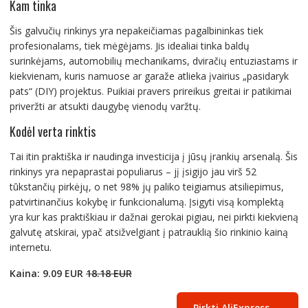
Kam tinka
Šis galvučių rinkinys yra nepakeičiamas pagalbininkas tiek
profesionalams, tiek mėgėjams. Jis idealiai tinka baldų
surinkėjams, automobilių mechanikams, dviračių entuziastams ir
kiekvienam, kuris namuose ar garaže atlieka įvairius „pasidaryk
pats“ (DIY) projektus. Puikiai pravers prireikus greitai ir patikimai
priveržti ar atsukti daugybę vienodų varžtų.
Kodėl verta rinktis
Tai itin praktiška ir naudinga investicija į jūsų įrankių arsenalą. Šis
rinkinys yra nepaprastai populiarus – jį įsigijo jau virš 52
tūkstančių pirkėjų, o net 98% jų paliko teigiamus atsiliepimus,
patvirtinančius kokybę ir funkcionalumą. Įsigyti visą komplektą
yra kur kas praktiškiau ir dažnai gerokai pigiau, nei pirkti kiekvieną
galvutę atskirai, ypač atsižvelgiant į patrauklią šio rinkinio kainą
internetu.
Kaina: 9.09 EUR
18.18 EUR
Pirkti AliExpress →