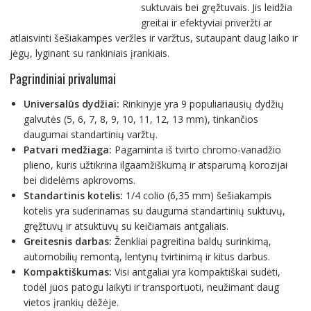
suktuvais bei gręžtuvais. Jis leidžia
greitai ir efektyviai priveržti ar
atlaisvinti šešiakampes veržles ir varžtus, sutaupant daug laiko ir
jėgų, lyginant su rankiniais įrankiais.
Pagrindiniai privalumai
Universalūs dydžiai:
Rinkinyje yra 9 populiariausių dydžių
galvutės (5, 6, 7, 8, 9, 10, 11, 12, 13 mm), tinkančios
daugumai standartinių varžtų.
Patvari medžiaga:
Pagaminta iš tvirto chromo-vanadžio
plieno, kuris užtikrina ilgaamžiškumą ir atsparumą korozijai
bei didelėms apkrovoms.
Standartinis kotelis:
1/4 colio (6,35 mm) šešiakampis
kotelis yra suderinamas su dauguma standartinių suktuvų,
gręžtuvų ir atsuktuvų su keičiamais antgaliais.
Greitesnis darbas:
Ženkliai pagreitina baldų surinkimą,
automobilių remontą, lentynų tvirtinimą ir kitus darbus.
Kompaktiškumas:
Visi antgaliai yra kompaktiškai sudėti,
todėl juos patogu laikyti ir transportuoti, neužimant daug
vietos įrankių dėžėje.