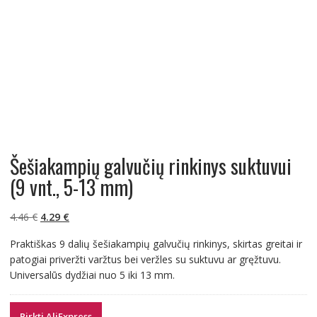
Šešiakampių galvučių rinkinys suktuvui
(9 vnt., 5-13 mm)
Original
Current
4.46
€
4.29
€
price
price
Praktiškas 9 dalių šešiakampių galvučių rinkinys, skirtas greitai ir
was:
is:
patogiai priveržti varžtus bei veržles su suktuvu ar gręžtuvu.
4.46 €.
4.29 €.
Universalūs dydžiai nuo 5 iki 13 mm.
Pirkti AliExpress