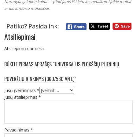
Nurodyta galutinė kaina — pirkėjams iš Lietuvos netaikomi jokie muitai
ar kiti importo mokesčiai.
Patiko? Pasidalink:
Atsiliepimai
Atsiliepimų dar nėra.
BŪKITE PIRMAS APRAŠĘS “UNIVERSALUS PLOKŠČIŲ PLIENINIŲ
POVERŽLIŲ RINKINYS (360/580 VNT.)”
Jūsų įvertinimas
*
Jūsų atsiliepimas
*
Pavadinimas
*