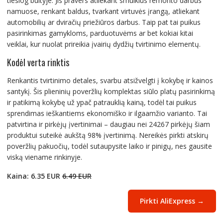
tiesiog buityje. Jis pravers atliekant smulkius remonto darbus
namuose, renkant baldus, tvarkant virtuvės įrangą, atliekant
automobilių ar dviračių priežiūros darbus. Taip pat tai puikus
pasirinkimas gamykloms, parduotuvėms ar bet kokiai kitai
veiklai, kur nuolat prireikia įvairių dydžių tvirtinimo elementų.
Kodėl verta rinktis
Renkantis tvirtinimo detales, svarbu atsižvelgti į kokybę ir kainos
santykį. Šis plieninių poveržlių komplektas siūlo platų pasirinkimą
ir patikimą kokybę už ypač patrauklią kainą, todėl tai puikus
sprendimas ieškantiems ekonomiško ir ilgaamžio varianto. Tai
patvirtina ir pirkėjų įvertinimai – daugiau nei 24267 pirkėjų šiam
produktui suteikė aukštą 98% įvertinimą. Nereikės pirkti atskirų
poveržlių pakuočių, todėl sutaupysite laiko ir pinigų, nes gausite
viską viename rinkinyje.
Kaina: 6.35 EUR
6.49 EUR
Pirkti AliExpress →