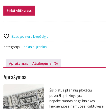
Pirkti AliExpress
Išsaugoti norų krepšelyje
Kategorija:
Rankiniai įrankiai
Aprašymas
Atsiliepimai (0)
Aprašymas
Šis platus plieninių plokščių
poveržlių rinkinys yra
nepakeičiamas pagalbininkas
kiekvienuose namuose, dirbtuvėse