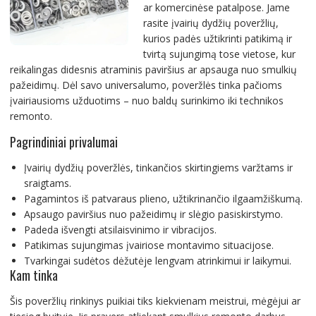
ar komercinėse patalpose. Jame
rasite įvairių dydžių poveržlių,
kurios padės užtikrinti patikimą ir
tvirtą sujungimą tose vietose, kur
reikalingas didesnis atraminis paviršius ar apsauga nuo smulkių
pažeidimų. Dėl savo universalumo, poveržlės tinka pačioms
įvairiausioms užduotims – nuo baldų surinkimo iki technikos
remonto.
Pagrindiniai privalumai
Įvairių dydžių poveržlės, tinkančios skirtingiems varžtams ir
sraigtams.
Pagamintos iš patvaraus plieno, užtikrinančio ilgaamžiškumą.
Apsaugo paviršius nuo pažeidimų ir slėgio pasiskirstymo.
Padeda išvengti atsilaisvinimo ir vibracijos.
Patikimas sujungimas įvairiose montavimo situacijose.
Tvarkingai sudėtos dėžutėje lengvam atrinkimui ir laikymui.
Kam tinka
Šis poveržlių rinkinys puikiai tiks kiekvienam meistrui, mėgėjui ar