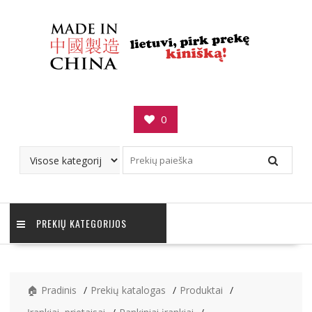
Skip
to
content
0
PREKIŲ KATEGORIJOS
🏠 Pradinis
Prekių katalogas
Produktai