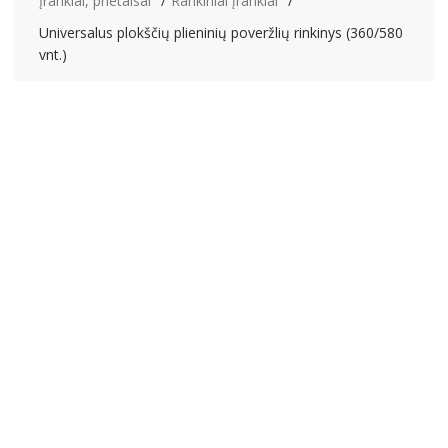
Įrankiai, prietaisai
Rankiniai įrankiai
Universalus plokščių plieninių poveržlių rinkinys (360/580
vnt.)