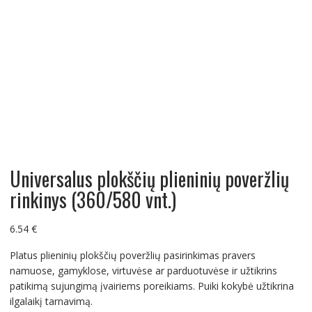
Universalus plokščių plieninių poveržlių
rinkinys (360/580 vnt.)
6.54
€
Platus plieninių plokščių poveržlių pasirinkimas pravers
namuose, gamyklose, virtuvėse ar parduotuvėse ir užtikrins
patikimą sujungimą įvairiems poreikiams. Puiki kokybė užtikrina
ilgalaikį tarnavimą.