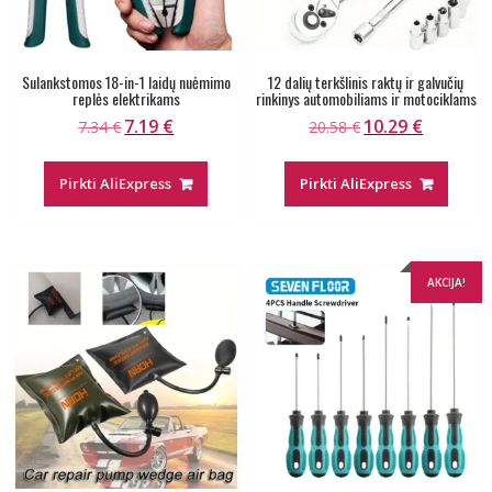
Sulankstomos 18-in-1 laidų nuėmimo
12 dalių terkšlinis raktų ir galvučių
replės elektrikams
rinkinys automobiliams ir motociklams
7.19
€
10.29
€
Original
Current
Original
Current
7.34
€
20.58
€
price
price
price
price
was:
is:
was:
is:
Pirkti AliExpress
Pirkti AliExpress
7.34 €.
7.19 €.
20.58 €.
10.29 €.
AKCIJA!