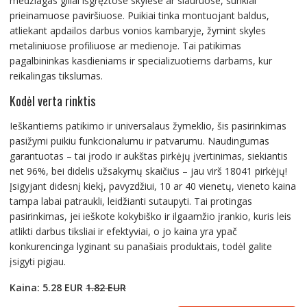
medžiagas giliai išgręžtose skylėse ar siauruose, sunkiai
prieinamuose paviršiuose. Puikiai tinka montuojant baldus,
atliekant apdailos darbus vonios kambaryje, žymint skyles
metaliniuose profiliuose ar medienoje. Tai patikimas
pagalbininkas kasdieniams ir specializuotiems darbams, kur
reikalingas tikslumas.
Kodėl verta rinktis
Ieškantiems patikimo ir universalaus žymeklio, šis pasirinkimas
pasižymi puikiu funkcionalumu ir patvarumu. Naudingumas
garantuotas – tai įrodo ir aukštas pirkėjų įvertinimas, siekiantis
net 96%, bei didelis užsakymų skaičius – jau virš 18041 pirkėjų!
Įsigyjant didesnį kiekį, pavyzdžiui, 10 ar 40 vienetų, vieneto kaina
tampa labai patraukli, leidžianti sutaupyti. Tai protingas
pasirinkimas, jei ieškote kokybiško ir ilgaamžio įrankio, kuris leis
atlikti darbus tiksliai ir efektyviai, o jo kaina yra ypač
konkurencinga lyginant su panašiais produktais, todėl galite
įsigyti pigiau.
Kaina: 5.28 EUR
1.82 EUR