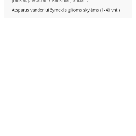
Įrankiai, prietaisai
Rankiniai įrankiai
Atsparus vandeniui žymeklis gilioms skylėms (1-40 vnt.)