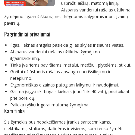
užbrėžti aiškią, matomą liniją.
Atsparus vandeniui rašalas užtikrina
žymėjimo ilgaamžiškumą net drėgnomis sąlygomis ir ant įvairių
paviršių.
Pagrindiniai privalumai
Ilgas, lieknas antgalis pasiekia gilias skyles ir siauras vietas.
Atsparus vandeniui rašalas užtikrina žymėjimo
ilgaamžiškumą.
Tinka įvairiems paviršiams: metalui, medžiui, plytelėms, stiklui.
Greitai džiūstantis rašalas apsaugo nuo išsiliejimo ir
neteplumo.
Ergonomiškas dizainas patogiam laikymui ir naudojimui.
Galima įsigyti skirtingais kiekiais (nuo 1 iki 40 vnt.), prisitaikant
prie poreikių.
Palieka ryškų ir gerai matomą žymėjimą.
Kam tinka
Šis žymeklis bus nepakeičiamas įrankis santechnikams,
elektrikams, staliams, dailidėms ir visiems, kam tenka žymėti