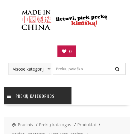
Skip
to
content
0
PREKIŲ KATEGORIJOS
🏠 Pradinis
Prekių katalogas
Produktai