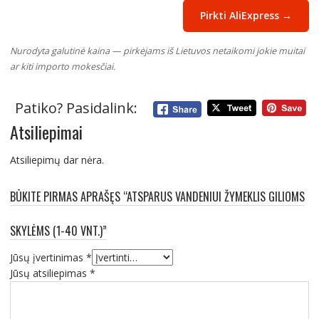
Pirkti AliExpress →
Nurodyta galutinė kaina — pirkėjams iš Lietuvos netaikomi jokie muitai
ar kiti importo mokesčiai.
Patiko? Pasidalink:
Atsiliepimai
Atsiliepimų dar nėra.
BŪKITE PIRMAS APRAŠĘS “ATSPARUS VANDENIUI ŽYMEKLIS GILIOMS
SKYLĖMS (1-40 VNT.)”
Jūsų įvertinimas
*
Jūsų atsiliepimas
*