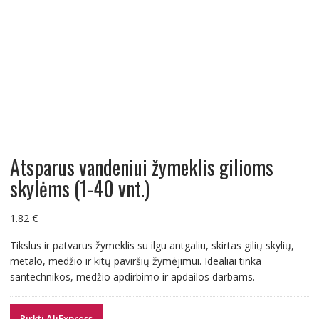
Atsparus vandeniui žymeklis gilioms
skylėms (1-40 vnt.)
1.82
€
Tikslus ir patvarus žymeklis su ilgu antgaliu, skirtas gilių skylių,
metalo, medžio ir kitų paviršių žymėjimui. Idealiai tinka
santechnikos, medžio apdirbimo ir apdailos darbams.
Pirkti AliExpress