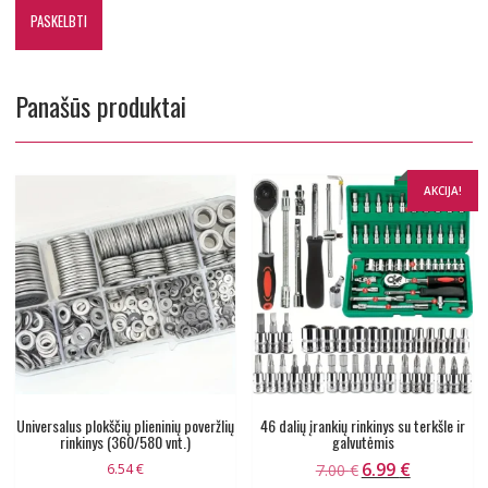
Panašūs produktai
AKCIJA!
Universalus plokščių plieninių poveržlių
46 dalių įrankių rinkinys su terkšle ir
rinkinys (360/580 vnt.)
galvutėmis
6.99
€
Original
Current
6.54
€
7.00
€