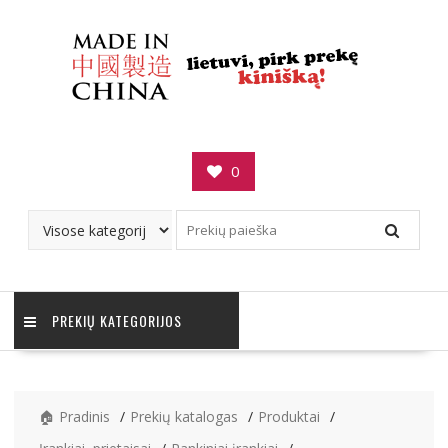
Skip
to
content
0
PREKIŲ KATEGORIJOS
🏠 Pradinis
Prekių katalogas
Produktai