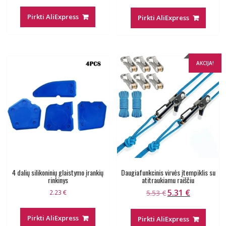
price
price
was:
is:
Pirkti AliExpress
Pirkti AliExpress
7.00 €.
6.99 €.
AKCIJA!
4 dalių silikoninių glaistymo įrankių
Daugiafunkcinis virvės įtempiklis su
rinkinys
atitraukiamu raiščiu
5.31
€
Original
Current
2.23
€
5.53
€
price
price
was:
is:
Pirkti AliExpress
Pirkti AliExpress
5.53 €.
5.31 €.