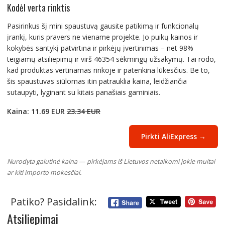
Kodėl verta rinktis
Pasirinkus šį mini spaustuvą gausite patikimą ir funkcionalų
įrankį, kuris pravers ne viename projekte. Jo puikų kainos ir
kokybės santykį patvirtina ir pirkėjų įvertinimas – net 98%
teigiamų atsiliepimų ir virš 46354 sėkmingų užsakymų. Tai rodo,
kad produktas vertinamas rinkoje ir patenkina lūkesčius. Be to,
šis spaustuvas siūlomas itin patrauklia kaina, leidžiančia
sutaupyti, lyginant su kitais panašiais gaminiais.
Kaina: 11.69 EUR
23.34 EUR
Pirkti AliExpress →
Nurodyta galutinė kaina — pirkėjams iš Lietuvos netaikomi jokie muitai
ar kiti importo mokesčiai.
Patiko? Pasidalink:
Atsiliepimai