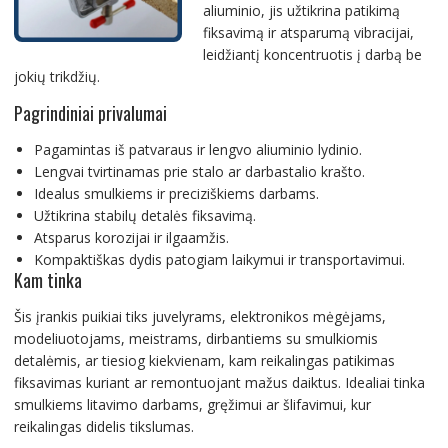
aliuminio, jis užtikrina patikimą
fiksavimą ir atsparumą vibracijai,
leidžiantį koncentruotis į darbą be
jokių trikdžių.
Pagrindiniai privalumai
Pagamintas iš patvaraus ir lengvo aliuminio lydinio.
Lengvai tvirtinamas prie stalo ar darbastalio krašto.
Idealus smulkiems ir preciziškiems darbams.
Užtikrina stabilų detalės fiksavimą.
Atsparus korozijai ir ilgaamžis.
Kompaktiškas dydis patogiam laikymui ir transportavimui.
Kam tinka
Šis įrankis puikiai tiks juvelyrams, elektronikos mėgėjams,
modeliuotojams, meistrams, dirbantiems su smulkiomis
detalėmis, ar tiesiog kiekvienam, kam reikalingas patikimas
fiksavimas kuriant ar remontuojant mažus daiktus. Idealiai tinka
smulkiems litavimo darbams, gręžimui ar šlifavimui, kur
reikalingas didelis tikslumas.