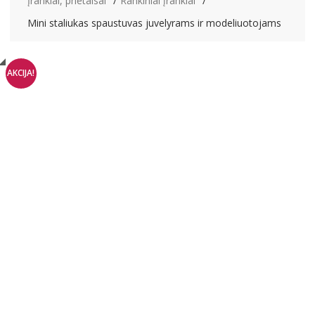
Įrankiai, prietaisai
Rankiniai įrankiai
Mini staliukas spaustuvas juvelyrams ir modeliuotojams
AKCIJA!