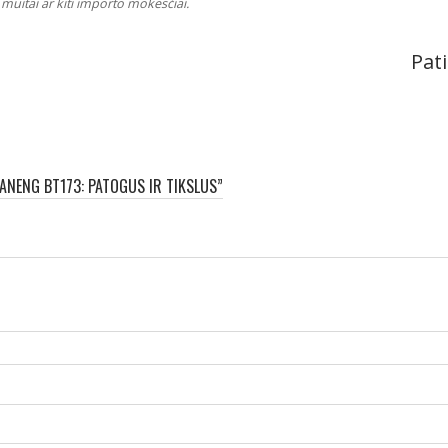
muitai ar kiti importo mokesčiai.
Pati
ANENG BT173: PATOGUS IR TIKSLUS”