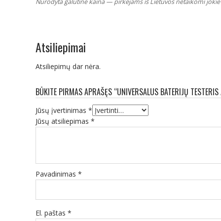
Nurodyta galutinė kaina — pirkėjams iš Lietuvos netaikomi jokie 
Atsiliepimai
Atsiliepimų dar nėra.
BŪKITE PIRMAS APRAŠĘS “UNIVERSALUS BATERIJŲ TESTERIS 
Jūsų įvertinimas
*
Jūsų atsiliepimas
*
Pavadinimas
*
El. paštas
*