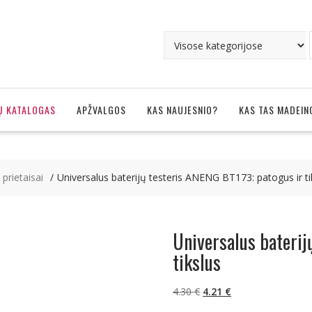
Ų KATALOGAS
APŽVALGOS
KAS NAUJESNIO?
KAS TAS MADEIN
, prietaisai
Universalus baterijų testeris ANENG BT173: patogus ir ti
Universalus baterij
tikslus
Original
Current
4.30
€
4.21
€
price
price