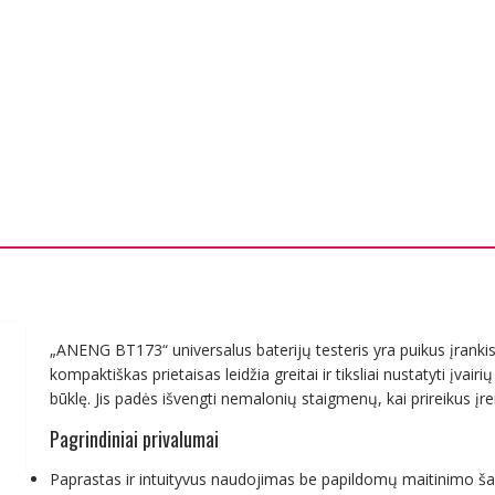
„ANENG BT173“ universalus baterijų testeris yra puikus įrankis
kompaktiškas prietaisas leidžia greitai ir tiksliai nustatyti įvai
būklę. Jis padės išvengti nemalonių staigmenų, kai prireikus įren
Pagrindiniai privalumai
Paprastas ir intuityvus naudojimas be papildomų maitinimo šal