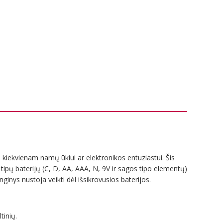
 kiekvienam namų ūkiui ar elektronikos entuziastui. Šis
rių tipų baterijų (C, D, AA, AAA, N, 9V ir sagos tipo elementų)
ginys nustoja veikti dėl išsikrovusios baterijos.
tinių.