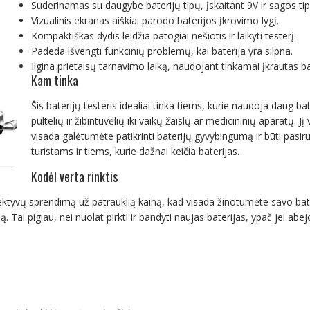
Suderinamas su daugybe baterijų tipų, įskaitant 9V ir sagos ti
Vizualinis ekranas aiškiai parodo baterijos įkrovimo lygį.
Kompaktiškas dydis leidžia patogiai nešiotis ir laikyti testerį.
Padeda išvengti funkcinių problemų, kai baterija yra silpna.
Ilgina prietaisų tarnavimo laiką, naudojant tinkamai įkrautas ba
Kam tinka
Šis baterijų testeris idealiai tinka tiems, kurie naudoja daug b
pultelių ir žibintuvėlių iki vaikų žaislų ar medicininių aparatų.
visada galėtumėte patikrinti baterijų gyvybingumą ir būti pasir
turistams ir tiems, kurie dažnai keičia baterijas.
Kodėl verta rinktis
ktyvų sprendimą už patrauklią kainą, kad visada žinotumėte savo bater
ai pigiau, nei nuolat pirkti ir bandyti naujas baterijas, ypač jei abe