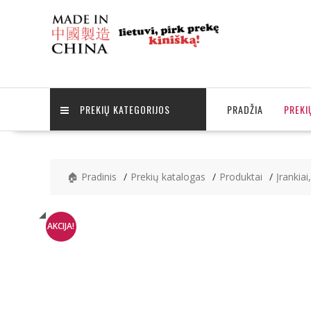
Skip
to
content
PREKIŲ KATEGORIJOS
PRADŽIA
PREKI
🏠 Pradinis
Prekių katalogas
Produktai
Įrankiai
AKCIJA!