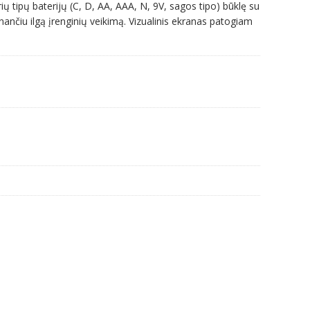
vairių tipų baterijų (C, D, AA, AAA, N, 9V, sagos tipo) būklę su
rinančiu ilgą įrenginių veikimą. Vizualinis ekranas patogiam