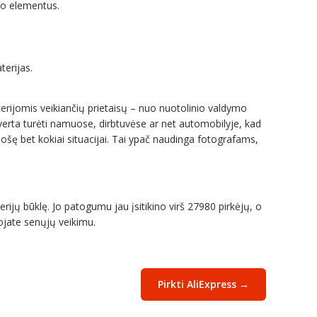
po elementus.
terijas.
aterijomis veikiančių prietaisų – nuo nuotolinio valdymo
 Jį verta turėti namuose, dirbtuvėse ar net automobilyje, kad
uošę bet kokiai situacijai. Tai ypač naudinga fotografams,
ijų būklę. Jo patogumu jau įsitikino virš 27980 pirkėjų, o
jojate senųjų veikimu.
Pirkti AliExpress →