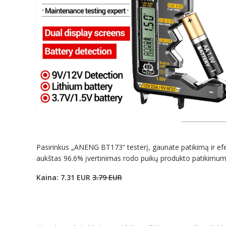
Pasirinkus „ANENG BT173“ testerį, gaunate patikimą ir efe
aukštas 96.6% įvertinimas rodo puikų produkto patikimumą. T
Kaina: 7.31 EUR
3.79 EUR