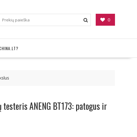
0
CHINA.LT?
kslus
ų testeris ANENG BT173: patogus ir