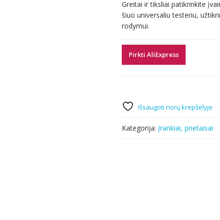
Greitai ir tiksliai patikrinkite į
was:
is:
šiuo universaliu testeriu, užtik
4.30 €.
4.21 €.
rodymui.
Pirkti AliExpress
Išsaugoti norų krepšelyje
Kategorija:
Įrankiai, prietaisai