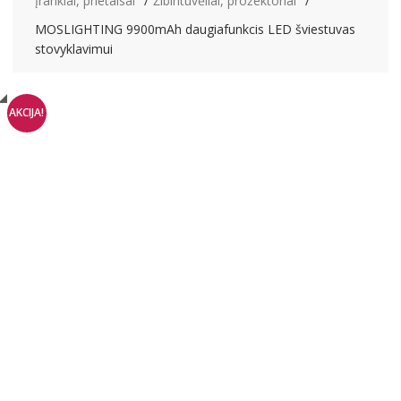
Įrankiai, prietaisai
Žibintuvėliai, prožektoriai
MOSLIGHTING 9900mAh daugiafunkcis LED šviestuvas
stovyklavimui
AKCIJA!