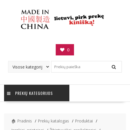
Skip
to
content
0
PREKIŲ KATEGORIJOS
🏠 Pradinis
Prekių katalogas
Produktai