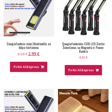
Daugiafunkcis mini žibintuvėlis su
Daugiafunkcinis COB LED Darbo
klipo tvirtinimu
Šviestuvas su Magnetu ir Power
Bank’u
2.99
€
Original
Current
6.23
€
4.62
€
price
price
was:
is:
Pirkti AliExpress
Pirkti AliExpress
6.23 €.
2.99 €.