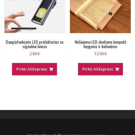
Daugiafunkcinis LED prožektorius su
Nešiojama LED skaitymo lemputė
signaline šviesa
knygoms ir kelionėms
2.89
€
12.09
€
Pirkti AliExpress
Pirkti AliExpress