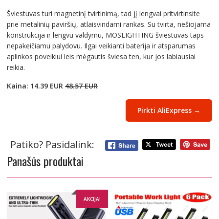
Šviestuvas turi magnetinį tvirtinimą, tad jį lengvai pritvirtinsite
prie metalinių paviršių, atlaisvindami rankas. Su tvirta, nešiojama
konstrukcija ir lengvu valdymu, MOSLIGHTING šviestuvas taps
nepakeičiamu palydovu. Ilgai veikianti baterija ir atsparumas
aplinkos poveikiui leis mėgautis šviesa ten, kur jos labiausiai
reikia.
Kaina: 14.39 EUR
48.57 EUR
Pirkti AliExpress →
Patiko? Pasidalink:
Panašūs produktai
AKCIJA!