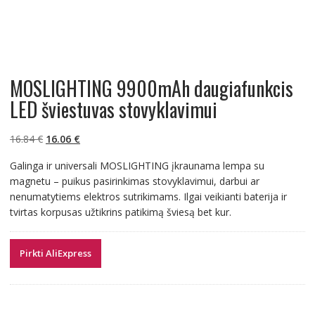
MOSLIGHTING 9900mAh daugiafunkcis
LED šviestuvas stovyklavimui
Original
Current
16.84
€
16.06
€
price
price
Galinga ir universali MOSLIGHTING įkraunama lempa su
was:
is:
magnetu – puikus pasirinkimas stovyklavimui, darbui ar
16.84 €.
16.06 €.
nenumatytiems elektros sutrikimams. Ilgai veikianti baterija ir
tvirtas korpusas užtikrins patikimą šviesą bet kur.
Pirkti AliExpress