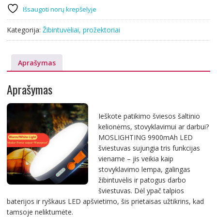
Išsaugoti norų krepšelyje
Kategorija:
Žibintuvėliai, prožektoriai
Aprašymas
Aprašymas
Ieškote patikimo šviesos šaltinio
kelionėms, stovyklavimui ar darbui?
MOSLIGHTING 9900mAh LED
šviestuvas sujungia tris funkcijas
viename – jis veikia kaip
stovyklavimo lempa, galingas
žibintuvėlis ir patogus darbo
šviestuvas. Dėl ypač talpios
baterijos ir ryškaus LED apšvietimo, šis prietaisas užtikrins, kad
tamsoje neliktumėte.