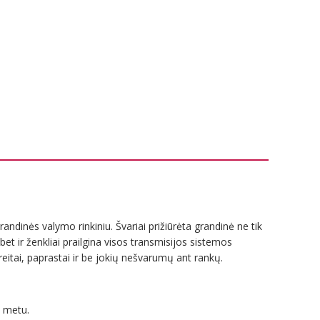
randinės valymo rinkiniu. Švariai prižiūrėta grandinė ne tik
et ir ženkliai prailgina visos transmisijos sistemos
greitai, paprastai ir be jokių nešvarumų ant rankų.
u metu.