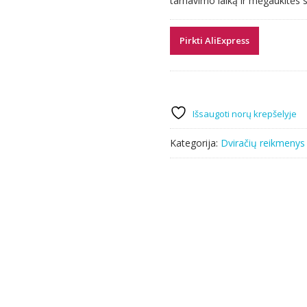
tarnavimo laiką ir mėgaukitės 
8.78 €.
4.39 €.
Pirkti AliExpress
Išsaugoti norų krepšelyje
Kategorija:
Dviračių reikmenys