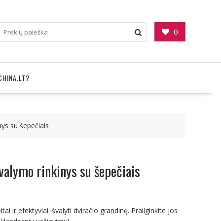
0
CHINA.LT?
nys su šepečiais
valymo rinkinys su šepečiais
tai ir efektyviai išvalyti dviračio grandinę. Prailginkite jos