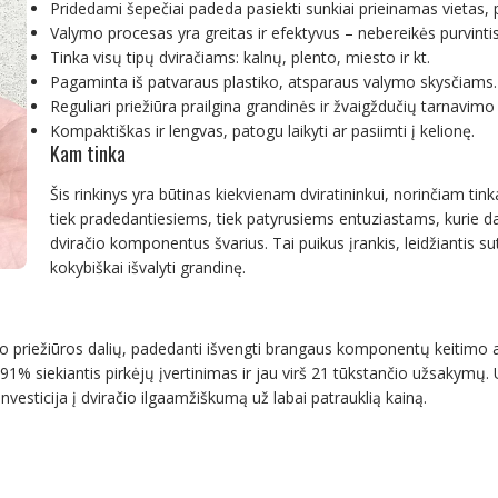
Pridedami šepečiai padeda pasiekti sunkiai prieinamas vietas, 
Valymo procesas yra greitas ir efektyvus – nebereikės purvinti
Tinka visų tipų dviračiams: kalnų, plento, miesto ir kt.
Pagaminta iš patvaraus plastiko, atsparaus valymo skysčiams.
Reguliari priežiūra prailgina grandinės ir žvaigždučių tarnavimo 
Kompaktiškas ir lengvas, patogu laikyti ar pasiimti į kelionę.
Kam tinka
Šis rinkinys yra būtinas kiekvienam dviratininkui, norinčiam tink
tiek pradedantiesiems, tiek patyrusiems entuziastams, kurie dažn
dviračio komponentus švarius. Tai puikus įrankis, leidžiantis su
kokybiškai išvalyti grandinę.
 priežiūros dalių, padedanti išvengti brangaus komponentų keitimo atei
i 91% siekiantis pirkėjų įvertinimas ir jau virš 21 tūkstančio užsakymų
 investicija į dviračio ilgaamžiškumą už labai patrauklią kainą.