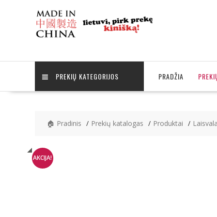
Skip
to
content
PREKIŲ KATEGORIJOS
PRADŽIA
PREKI
🏠 Pradinis
Prekių katalogas
Produktai
Laisvala
AKCIJA!