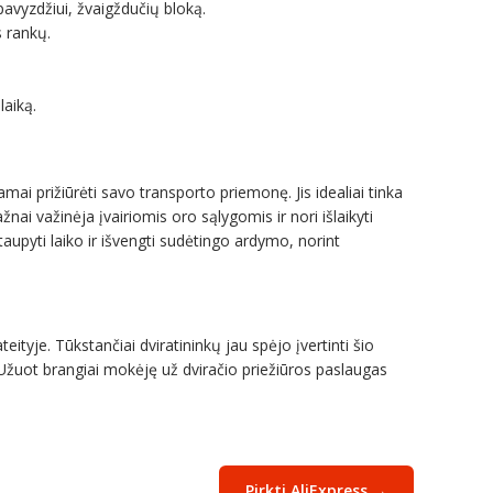
pavyzdžiui, žvaigždučių bloką.
s rankų.
laiką.
amai prižiūrėti savo transporto priemonę. Jis idealiai tinka
ai važinėja įvairiomis oro sąlygomis ir nori išlaikyti
taupyti laiko ir išvengti sudėtingo ardymo, norint
tyje. Tūkstančiai dviratininkų jau spėjo įvertinti šio
. Užuot brangiai mokėję už dviračio priežiūros paslaugas
Pirkti AliExpress →