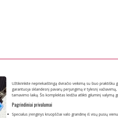
Užtikrinkite nepriekaištingą dviračio veikimą su šiuo praktišku g
garantuoja sklandesnį pavarų perjungimą ir tylesnį važiavimą, b
tarnavimo laiką. Šis komplektas leidžia atlikti giluminį valymą 
Pagrindiniai privalumai
Specialus įrenginys kruopščiai valo grandinę iš visų pusių vien