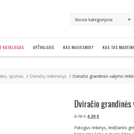
Ų KATALOGAS
APŽVALGOS
KAS NAUJESNIO?
KAS TAS MADEIN
ikis, sportas
Dviračių reikmenys
Dviračio grandinės valymo rinki
Dviračio grandinės 
Original
Current
8.78
€
4.39
€
price
price
Patogus rinkinys, leidžiantis grei
was:
is: