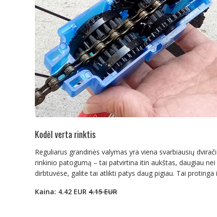
Kodėl verta rinktis
Reguliarus grandinės valymas yra viena svarbiausių dviračio
rinkinio patogumą – tai patvirtina itin aukštas, daugiau ne
dirbtuvėse, galite tai atlikti patys daug pigiau. Tai protinga
Kaina: 4.42 EUR
4.15 EUR