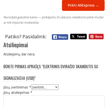
Pirkti AliExpress →
Nurodyta galutinė kaina — pirkėjams iš Lietuvos netaikomi jokie muitai
ar kiti importo mokesčiai.
Patiko? Pasidalink:
Atsiliepimai
Atsiliepimų dar nėra.
BŪKITE PIRMAS APRAŠĘS “ELEKTRINIS DVIRAČIO SKAMBUTIS SU
SIGNALIZACIJA (USB)”
Jūsų įvertinimas
*
Jūsų atsiliepimas
*