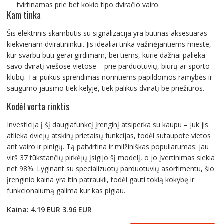
tvirtinamas prie bet kokio tipo dviračio vairo.
Kam tinka
Šis elektrinis skambutis su signalizacija yra būtinas aksesuaras
kiekvienam dviratininkui. Jis idealiai tinka važinėjantiems mieste,
kur svarbu būti gerai girdimam, bei tiems, kurie dažnai palieka
savo dviratį viešose vietose – prie parduotuvių, biurų ar sporto
klubų. Tai puikus sprendimas norintiems papildomos ramybės ir
saugumo jausmo tiek kelyje, tiek palikus dviratį be priežiūros.
Kodėl verta rinktis
Investicija į šį daugiafunkcį įrenginį atsiperka su kaupu – juk jis
atlieka dviejų atskirų prietaisų funkcijas, todėl sutaupote vietos
ant vairo ir pinigų. Tą patvirtina ir milžiniškas populiarumas: jau
virš 37 tūkstančių pirkėjų įsigijo šį modelį, o jo įvertinimas siekia
net 98%. Lyginant su specializuotų parduotuvių asortimentu, šio
įrenginio kaina yra itin patraukli, todėl gauti tokią kokybę ir
funkcionalumą galima kur kas pigiau.
Kaina: 4.19 EUR
3.96 EUR