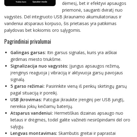
dėmesį, bet ir efektyvi apsaugos
priemonė, sauganti dviratį nuo
vagystės. Dėl integruoto USB įkraunamo akumuliatoriaus ir
vandeniui atsparaus korpuso, šis prietaisas yra patikimas
palydovas bet kokiomis oro sąlygomis.
Pagrindiniai privalumai
Galingas garsas:
Itin garsus signalas, kuris yra aiškiai
girdimas miesto triukšme.
Signalizacija nuo vagystės:
Įjungus apsaugos režimą,
įrenginys reaguoja į vibraciją ir aktyvuoja garsų pavojaus
signalą.
5 garso režimai:
Pasirinkite vieną iš penkių skirtingų garsų
pagal situaciją ir poreikį.
USB įkrovimas:
Patogiai įkraukite įrenginį per USB jungtį,
nereikia jokių keičiamų baterijų.
Atsparus vandeniui:
Hermetiškas dizainas apsaugo nuo
lietaus ir drėgmės, todėl galite važinėti nesirūpindami dėl oro
sąlygų.
Lengvas montavimas:
Skambutis greitai ir paprastai