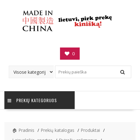
Skip
to
content
0
PREKIŲ KATEGORIJOS
🏠 Pradinis
Prekių katalogas
Produktai