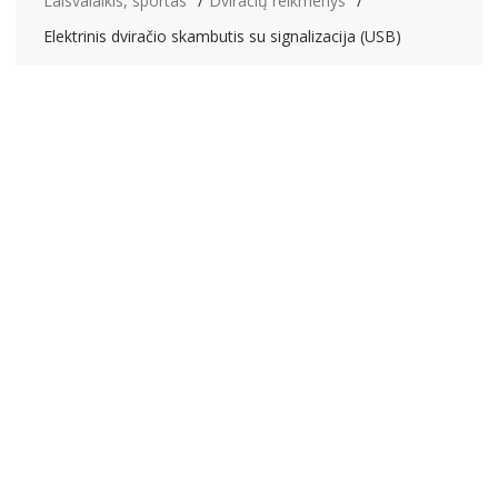
Laisvalaikis, sportas
Dviračių reikmenys
Elektrinis dviračio skambutis su signalizacija (USB)