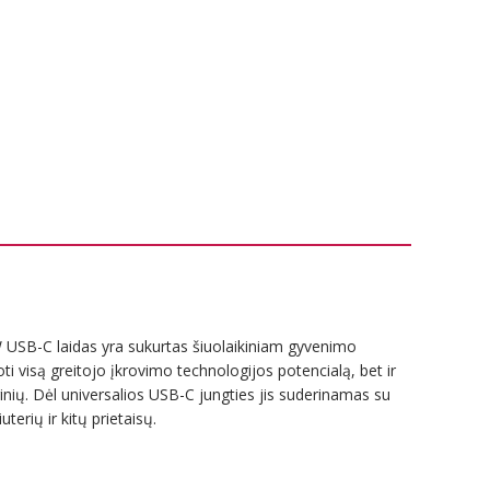
0 W USB-C laidas yra sukurtas šiuolaikiniam gyvenimo
doti visą greitojo įkrovimo technologijos potencialą, bet ir
inių. Dėl universalios USB-C jungties jis suderinamas su
erių ir kitų prietaisų.