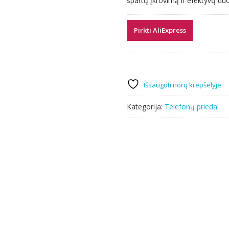
spartų įkrovimą ir efektyvų d
Pirkti AliExpress
Išsaugoti norų krepšelyje
Kategorija:
Telefonų priedai