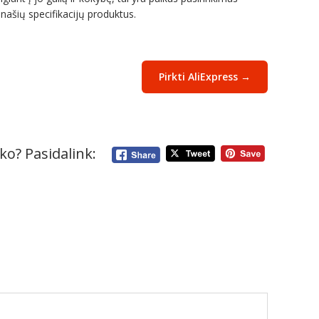
ašių specifikacijų produktus.
Pirkti AliExpress →
ko? Pasidalink: