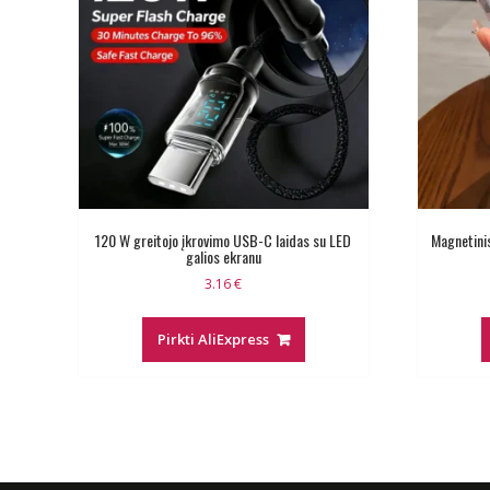
120 W greitojo įkrovimo USB-C laidas su LED
Magnetini
galios ekranu
3.16
€
Pirkti AliExpress