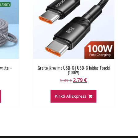
ynute –
Greito įkrovimo USB-C į USB-C laidas Toocki
(100W)
2.79
€
ent
Original
Current
5.81
€
e
price
price
was:
is:
Pirkti AliExpress
€.
5.81 €.
2.79 €.