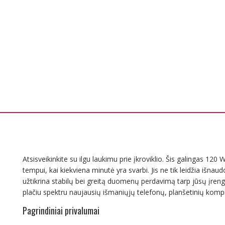
Atsisveikinkite su ilgu laukimu prie įkroviklio. Šis galingas 12
tempui, kai kiekviena minutė yra svarbi. Jis ne tik leidžia išnau
užtikrina stabilų bei greitą duomenų perdavimą tarp jūsų įreng
plačiu spektru naujausių išmaniųjų telefonų, planšetinių kompiut
Pagrindiniai privalumai