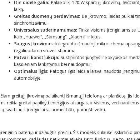
Itin didelė galia:
Palaiko iki 120 W spartųjį įkrovimą, leidžian
laiką.
Greitas duomenų perdavimas:
Be įkrovimo, laidas puikiai ti
sinchronizavimui.
Universalus suderinamumas:
Tinka visiems įrenginiams su U
kaip „Huawei“, „Samsung“, „Xiaomi“ ir kitus.
Saugus įkrovimas:
Integruota išmanioji mikroschema apsaugo
reguliuodama srovės stiprumą.
Patvari konstrukcija:
Sustiprintos jungtys ir kokybiškos medž
kasdieniam lankstymui bei naudojimui.
Optimalus ilgis:
Patogus ilgis leidžia laisvai naudotis įrengini
automobilyje.
am greitąjį įkrovimą palaikantį išmanųjį telefoną ar planšetę. Jis ide
eikia greitai papildyti energijos atsargas, ir visiems, vertinantiems
ų svarbiausi įrenginiai visuomet būtų paruošti veikti.
enginio bateriją ir džiaugtis greičiu. Šis modelis sulaukė išskirtinio pir
sias įrodymas, kad laidas patikimai atlieka savo funkciją. Be to, atsižvel