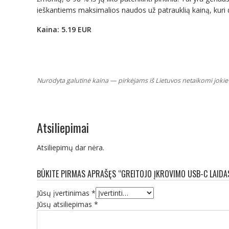
ieškantiems maksimalios naudos už patrauklią kainą, kuri 
Kaina: 5.19 EUR
Nurodyta galutinė kaina — pirkėjams iš Lietuvos netaikomi jokie 
Atsiliepimai
Atsiliepimų dar nėra.
BŪKITE PIRMAS APRAŠĘS “GREITOJO ĮKROVIMO USB-C LAIDAS
Jūsų įvertinimas
*
Jūsų atsiliepimas
*