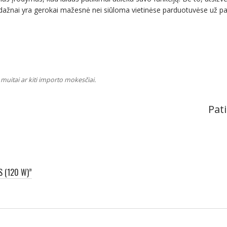
dažnai yra gerokai mažesnė nei siūloma vietinėse parduotuvėse už pan
muitai ar kiti importo mokesčiai.
Pati
 (120 W)”