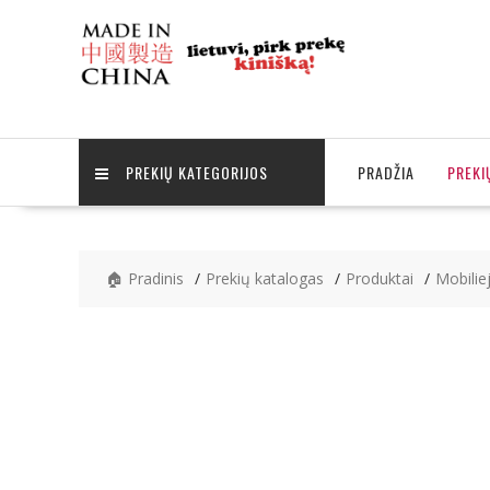
Skip
to
content
PREKIŲ KATEGORIJOS
PRADŽIA
PREKI
🏠 Pradinis
Prekių katalogas
Produktai
Mobiliej