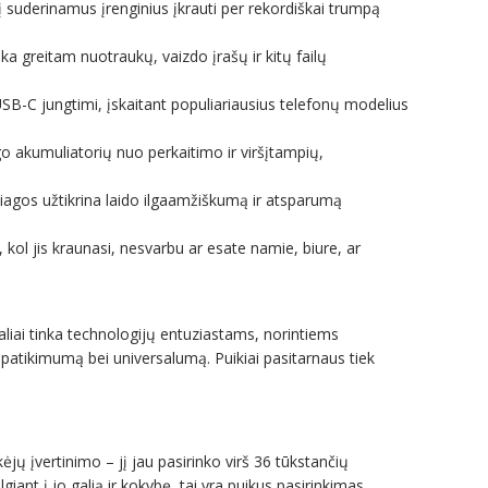
tį suderinamus įrenginius įkrauti per rekordiškai trumpą
nka greitam nuotraukų, vaizdo įrašų ir kitų failų
SB-C jungtimi, įskaitant populiariausius telefonų modelius
 akumuliatorių nuo perkaitimo ir viršįtampių,
iagos užtikrina laido ilgaamžiškumą ir atsparumą
u, kol jis kraunasi, nesvarbu ar esate namie, biure, ar
aliai tinka technologijų entuziastams, norintiems
 patikimumą bei universalumą. Puikiai pasitarnaus tiek
kėjų įvertinimo – jį jau pasirinko virš 36 tūkstančių
giant į jo galią ir kokybę, tai yra puikus pasirinkimas