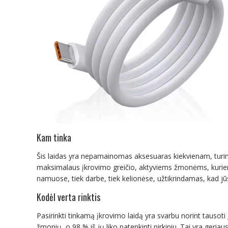
Kam tinka
Šis laidas yra nepamainomas aksesuaras kiekvienam, turinči
maksimalaus įkrovimo greičio, aktyviems žmonėms, kuriems r
namuose, tiek darbe, tiek kelionėse, užtikrindamas, kad jūs
Kodėl verta rinktis
Pasirinkti tinkamą įkrovimo laidą yra svarbu norint tausoti įr
žmonių, o 98 % iš jų liko patenkinti pirkiniu. Tai yra geriau