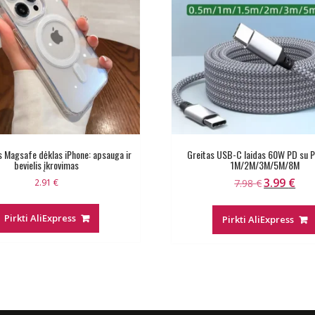
s Magsafe dėklas iPhone: apsauga ir
Greitas USB-C laidas 60W PD su P
bevielis įkrovimas
1M/2M/3M/5M/8M
3.99
€
Original
Curr
2.91
€
7.98
€
price
pric
was:
is:
Pirkti AliExpress
Pirkti AliExpress
7.98 €.
3.99 