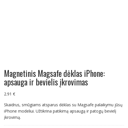
Magnetinis Magsafe dėklas iPhone:
apsauga ir bevielis įkrovimas
2.91
€
Skaidrus, smūgiams atsparus dėklas su Magsafe palaikymu jūsų
iPhone modeliui. Užtikrina patikimą apsaugą ir patogų bevielį
įkrovimą.