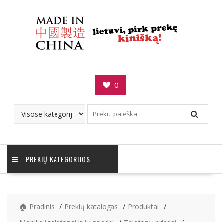
Skip
to
content
0
PREKIŲ KATEGORIJOS
🏠 Pradinis
Prekių katalogas
Produktai