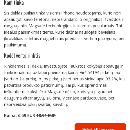
Kam tinka
Šis dėklas puikiai tinka visiems iPhone naudotojams, kurie nori
apsaugoti savo telefoną, neprarandant jo originalios išvaizdos ir
mėgaujantis Magsafe technologijos teikiamais privalumais. Tai
idealus pasirinkimas tiems, kurie dažnai naudojasi bevieliais
įkrovikliais ar kitais magnetiniais priedais ir vertina patogumą bei
patikimumą.
Kodėl verta rinktis
Rinkdamiesi šį dėklą, investuojate į aukštos kokybės apsaugą ir
funkcionalumą už labai prieinamą kainą. Virš 54194 pirkėjų jau
įvertino šią prekę, o jos pirkėjų įvertinimas siekia apie 93.2%, kas
patvirtina produkto patikimumą. Tai puikus sprendimas
ieškantiems kokybiško Magsafe dėklo, kuris yra pigiau nei
dauguma alternatyvų, siūlomų vietinėse parduotuvėse, bet
nepraleidžia jokių svarbių savybių.
Kaina: 6.59 EUR
18.91 EUR
Pirkti AliExpress →