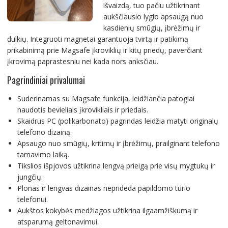
išvaizdą, tuo pačiu užtikrinant
aukščiausio lygio apsaugą nuo
kasdienių smūgių, įbrėžimų ir
dulkių. Integruoti magnetai garantuoja tvirtą ir patikimą
prikabinimą prie Magsafe įkroviklių ir kitų priedų, paverčiant
įkrovimą paprastesniu nei kada nors anksčiau.
Pagrindiniai privalumai
Suderinamas su Magsafe funkcija, leidžiančia patogiai
naudotis bevieliais įkrovikliais ir priedais.
Skaidrus PC (polikarbonato) pagrindas leidžia matyti originalų
telefono dizainą.
Apsaugo nuo smūgių, kritimų ir įbrėžimų, prailginant telefono
tarnavimo laiką.
Tikslios išpjovos užtikrina lengvą prieigą prie visų mygtukų ir
jungčių.
Plonas ir lengvas dizainas neprideda papildomo tūrio
telefonui.
Aukštos kokybės medžiagos užtikrina ilgaamžiškumą ir
atsparumą geltonavimui.