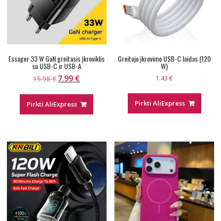
Essager 33 W GaN greitasis įkroviklis
Greitojo įkrovimo USB-C laidas (120
su USB-C ir USB-A
W)
7.99
€
Original
Current
15.98
€
1.43
€
price
price
was:
is:
Pirkti AliExpress
Pirkti AliExpress
15.98 €.
7.99 €.