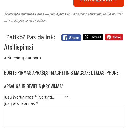
Nurodyta galutinė kaina — pirkėjams iš Lietuvos netaikomi jokie muitai
ar kiti importo mokesčiai.
Patiko? Pasidalink:
Atsiliepimai
Atsiliepimų dar nėra.
BŪKITE PIRMAS APRAŠĘS “MAGNETINIS MAGSAFE DĖKLAS IPHONE:
APSAUGA IR BEVIELIS ĮKROVIMAS”
Jūsų įvertinimas
*
Jūsų atsiliepimas
*