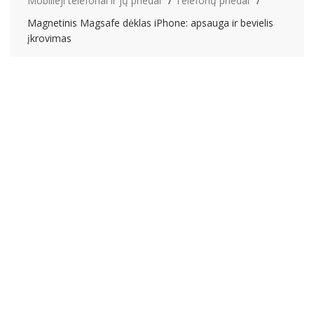
Mobilieji telefonai ir jų priedai
Telefonų priedai
Magnetinis Magsafe dėklas iPhone: apsauga ir bevielis
įkrovimas