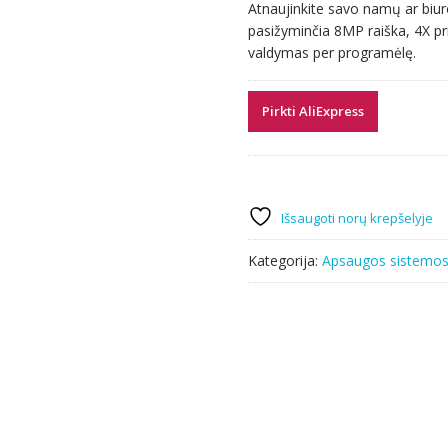
Atnaujinkite savo namų ar biu
was:
is:
pasižyminčia 8MP raiška, 4X pri
12.45 €.
12.29 €.
valdymas per programėlę.
Pirkti AliExpress
Išsaugoti norų krepšelyje
Kategorija:
Apsaugos sistemo