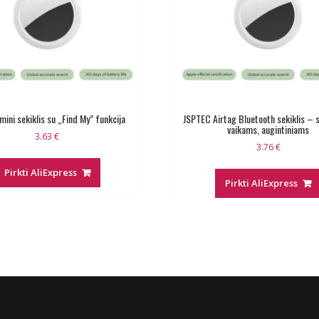
ini sekiklis su „Find My” funkcija
JSPTEC Airtag Bluetooth sekiklis –
vaikams, augintiniams
3.63
€
3.76
€
Pirkti AliExpress
Pirkti AliExpress