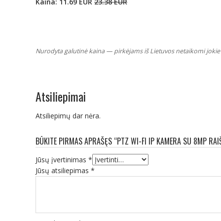
Kaina: 11.69 EUR
23.38 EUR
Nurodyta galutinė kaina — pirkėjams iš Lietuvos netaikomi jokie 
Atsiliepimai
Atsiliepimų dar nėra.
BŪKITE PIRMAS APRAŠĘS “PTZ WI-FI IP KAMERA SU 8MP RAI
Jūsų įvertinimas
*
Jūsų atsiliepimas
*