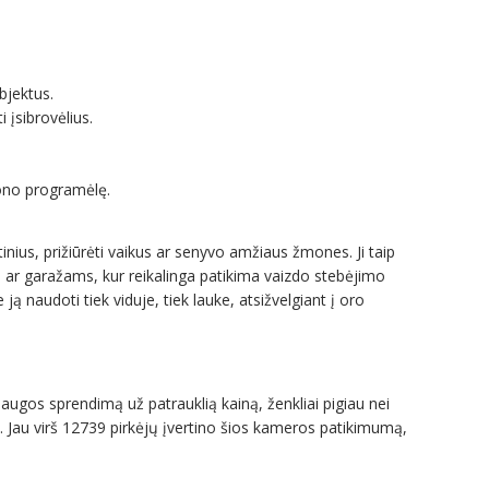
bjektus.
 įsibrovėlius.
fono programėlę.
inius, prižiūrėti vaikus ar senyvo amžiaus žmones. Ji taip
ar garažams, kur reikalinga patikima vaizdo stebėjimo
ą naudoti tiek viduje, tiek lauke, atsižvelgiant į oro
saugos sprendimą už patrauklią kainą, ženkliai pigiau nei
. Jau virš 12739 pirkėjų įvertino šios kameros patikimumą,