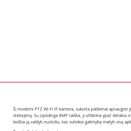
Ši moderni PTZ Wi-Fi IP kamera, sukurta patikimai apsaugoti j
stebėjimą. Su įspūdinga 8MP raiška, ji užtikrina ypač detalius i
leidžia ją valdyti nuotoliu, kas suteikia galimybę matyti visą apl