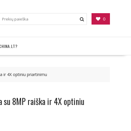
0
CHINA.LT?
ir 4X optiniu priartinimu
 su 8MP raiška ir 4X optiniu