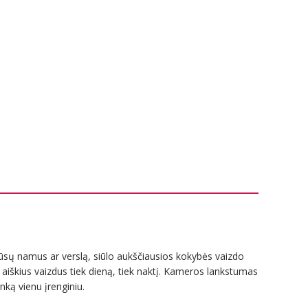
ūsų namus ar verslą, siūlo aukščiausios kokybės vaizdo
r aiškius vaizdus tiek dieną, tiek naktį. Kameros lankstumas
inką vienu įrenginiu.