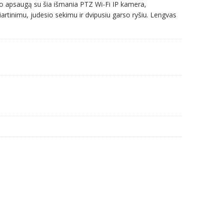
ro apsaugą su šia išmania PTZ Wi-Fi IP kamera,
artinimu, judesio sekimu ir dvipusiu garso ryšiu. Lengvas
s