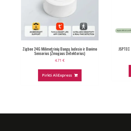
Zigbee 24G Milimetrinių Bangų Judesio ir Buvimo
JSPTEC m
Sensorius (Žmogaus Detektorius)
4.71
€
Pirkti AliExpress