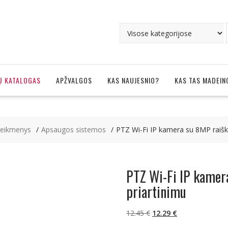
Ų KATALOGAS
APŽVALGOS
KAS NAUJESNIO?
KAS TAS MADEIN
eikmenys
Apsaugos sistemos
PTZ Wi-Fi IP kamera su 8MP raiška 
PTZ Wi-Fi IP kamera
priartinimu
Original
Current
12.45
€
12.29
€
price
price