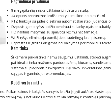
Pagrindiniai privalumai
8 megapikselių raiška užtikrina itin detalų vaizdą.
4X optinis priartinimas leidžia matyti smulkias detales iš toli.
PTZ funkcija su judesio sekimu automatiškai stebi judančius o
Dvipusis garso ryšys leidžia bendrauti su lankytojais ar atbaidyti
HD naktinis matymas su spalvotu režimu net tamsoje.
Wi-Fi ryšys eliminuoja poreikį tiesti sudėtingą laidų sistemą.
Paprastas ir greitas diegimas bei valdymas per mobilaus tele
Kam tinka
Ši kamera puikiai tinka namų saugumui užtikrinti, stebėti augint
pat idealiai tinka mažoms parduotuvėms, biurams, sandėliams 
sistema su plačiomis funkcijomis. Dėl savo universalumo galite j
sąlygas ir gamintojo rekomendacijas.
Kodėl verta rinktis
o. Puikus kainos ir kokybės santykis leidžia įsigyti aukštos klasės ap
zdo stebėjimą iš bet kurios vietos suteikia ramybę ir kontrolės jausmą