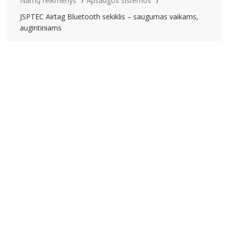
Namų reikmenys
Apsaugos sistemos
JSPTEC Airtag Bluetooth sekiklis – saugumas vaikams,
augintiniams