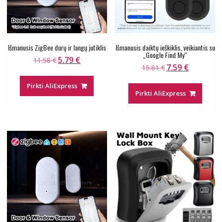
Išmanusis ZigBee durų ir langų jutiklis
Išmanusis daiktų ieškiklis, veikiantis su
„Google Find My“
5.79
€
Original
Current
11.58
€
7.59
€
Original
Current
15.81
€
price
price
price
price
was:
is:
Pirkti AliExpress
was:
is:
11.58 €.
5.79 €.
Pirkti AliExpress
15.81 €.
7.59 €.