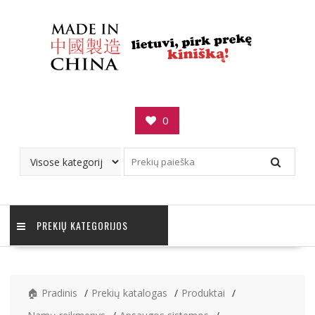
Skip
to
content
0
PREKIŲ KATEGORIJOS
🏠 Pradinis
Prekių katalogas
Produktai