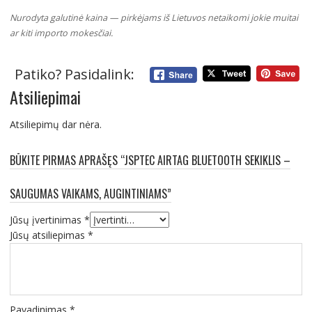
Nurodyta galutinė kaina — pirkėjams iš Lietuvos netaikomi jokie muitai
ar kiti importo mokesčiai.
Patiko? Pasidalink:
Atsiliepimai
Atsiliepimų dar nėra.
BŪKITE PIRMAS APRAŠĘS “JSPTEC AIRTAG BLUETOOTH SEKIKLIS –
SAUGUMAS VAIKAMS, AUGINTINIAMS”
Jūsų įvertinimas
*
Jūsų atsiliepimas
*
Pavadinimas
*