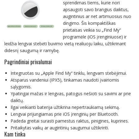
sprendimas tiems, kurie nori
apsaugoti savo brangius daiktus,
augintinius ar net artimuosius nuo
dingimo. Šis kompaktiškas
prietaisas veikia su „Find My“
programėle (iOS įrenginiuose) ir
leidžia lengvai stebėti buvimo vietą realiuoju laiku, užtikrinant
didesnį saugumą ir ramybę.
Pagrindiniai privalumai
Integruotas su „Apple Find My“ tinklu, lengvam stebėjimui.
Atsparus vandeniui (IPX5), tinkamas naudoti įvairiomis
sąlygomis.
Ypatingai mažas ir lengvas, patogus nešioti su savimi ar prie
daiktų.
Ilgai veikianti baterija užtikrina nepertraukiamą sekimą.
Lengvai prijungiamas prie iOS įrenginių per Bluetooth.
Padeda greitai surasti pamestus raktus, pinigines, kuprines.
Pritaikytas vaikų ar augintinių saugumui užtikrinti.
Kam tinka