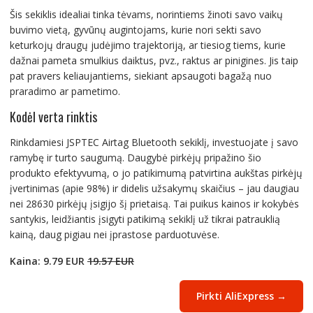
Šis sekiklis idealiai tinka tėvams, norintiems žinoti savo vaikų
buvimo vietą, gyvūnų augintojams, kurie nori sekti savo
keturkojų draugų judėjimo trajektoriją, ar tiesiog tiems, kurie
dažnai pameta smulkius daiktus, pvz., raktus ar pinigines. Jis taip
pat pravers keliaujantiems, siekiant apsaugoti bagažą nuo
praradimo ar pametimo.
Kodėl verta rinktis
Rinkdamiesi JSPTEC Airtag Bluetooth sekiklį, investuojate į savo
ramybę ir turto saugumą. Daugybė pirkėjų pripažino šio
produkto efektyvumą, o jo patikimumą patvirtina aukštas pirkėjų
įvertinimas (apie 98%) ir didelis užsakymų skaičius – jau daugiau
nei 28630 pirkėjų įsigijo šį prietaisą. Tai puikus kainos ir kokybės
santykis, leidžiantis įsigyti patikimą sekiklį už tikrai patrauklią
kainą, daug pigiau nei įprastose parduotuvėse.
Kaina: 9.79 EUR
19.57 EUR
Pirkti AliExpress →