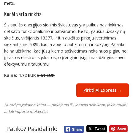
metu.
Kodėl verta rinktis
Šis saulės energijos sieninis šviestuvas yra puikus pasirinkimas
dėl savo funkcionalumo ir patvarumo. Be to, gausus užsakymų
skaičius, viršijantis 13377, ir itin aukštas pirkėjų įvertinimas,
siekiantis net 98%, liudija apie jo patikimumą ir kokybę. Palanki
kaina užtikrina, kad jūsų kiemo apšvietimas nekainuos pigiau nei
įprastos elektros sąskaitos, o įrenginio įsigijimas džiugins savo
efektyvumu ir taupumu.
Kaina: 4.72 EUR
5.51 EUR
Pirkti AliExpress →
Nurodyta galutinė kaina — pirkėjams iš Lietuvos netaikomi jokie muitai
ar kiti importo mokesčiai.
Patiko? Pasidalink: