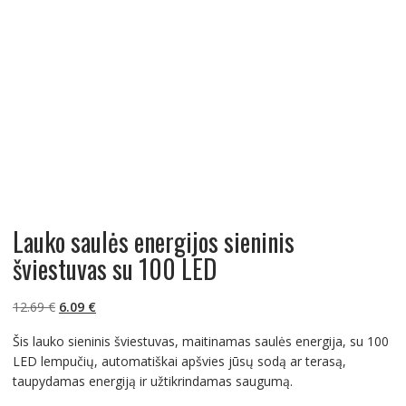
Lauko saulės energijos sieninis
šviestuvas su 100 LED
Original
Current
12.69
€
6.09
€
price
price
Šis lauko sieninis šviestuvas, maitinamas saulės energija, su 100
was:
is:
LED lempučių, automatiškai apšvies jūsų sodą ar terasą,
12.69 €.
6.09 €.
taupydamas energiją ir užtikrindamas saugumą.