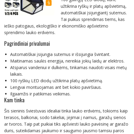
užtikrina ryškų ir platų apšvietimą,
automatiškai įsijungiantį sutemus.
Tai puikus sprendimas tiems, kas
ieško patogaus, ekologiško ir ekonomiško apšvietimo
sprendimo lauko erdvėms.
Pagrindiniai privalumai
Automatiškai įsijungia sutemus ir išsijungia švintant.
Maitinamas saulės energija, nereikia jokių laidų ar elektros.
Atsparus vandeniui ir dulkėms, tinkamas naudoti visais metų
laikais.
100 ryškių LED diodų užtikrina platų apšvietimą.
Lengvai montuojamas ant bet kokio paviršiaus.
Ilgaamžis ir patikimas veikimas.
Kam tinka
Šis sieninis šviestuvas idealiai tinka lauko erdvėms, tokioms kaip
terasos, balkonai, sodo takeliai, įėjimai į namus, garažų sienos
ar tvoros. Taip pat puikiai tiks apšviesti lauko pavėsinę ar garažo
duris, suteikdamas jaukumo ir saugumo jausmo tamsiu paros