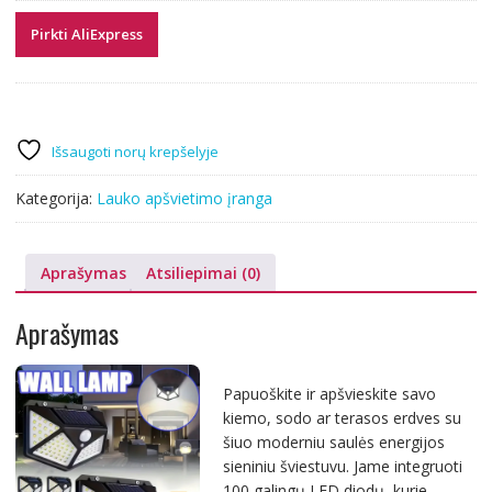
Pirkti AliExpress
Išsaugoti norų krepšelyje
Kategorija:
Lauko apšvietimo įranga
Aprašymas
Atsiliepimai (0)
Aprašymas
Papuoškite ir apšvieskite savo
kiemo, sodo ar terasos erdves su
šiuo moderniu saulės energijos
sieniniu šviestuvu. Jame integruoti
100 galingų LED diodų, kurie