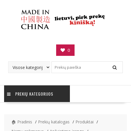
Skip
to
content
0
PREKIŲ KATEGORIJOS
🏠 Pradinis
Prekių katalogas
Produktai