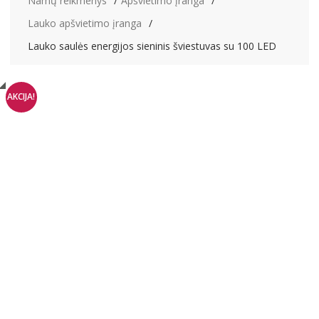
Namų reikmenys
Apšvietimo įranga
Lauko apšvietimo įranga
Lauko saulės energijos sieninis šviestuvas su 100 LED
AKCIJA!