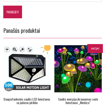
Panašūs produktai
AKCIJA!
Daugiafunkcinis saulės LED šviestuvas
Saulės energija įkraunamas sodo
su judesio jutikliu
šviestuvas „Medūza“