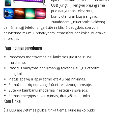
USB jungtį, ji lengvai prijungiama
prie daugumos televizorių,
kompiuterių ar kitų įrenginių.
Naudodami „Bluetooth“ valdymą
per išmanųjį telefoną, galėsite rinktis iš daugybės spalvų ir
apšvietimo režimų, pritaikydami atmosferą bet kokiai nuotaikai
ar progai.
Pagrindiniai privalumai
Paprastas montavimas dėl lanksčios juostos ir USB
maitinimo.
Patogus valdymas per išmanųjį telefoną su „Bluetooth“
jungtimi.
Platus spalvų ir apšvietimo efektų pasirinkimas.
Sumažina akių nuovargį žiūrint televizorių tamsoje.
Suteikia kambariui modernią ir estetišką išvaizdą.
Žemas energijos suvartojimas, draugiškas aplinkai.
Kam tinka
Šis LED apšvietimas puikiai tinka tiems, kurie ieško būdo