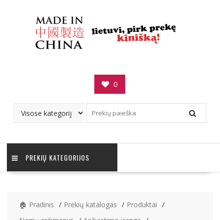
Skip
to
content
0
PREKIŲ KATEGORIJOS
🏠 Pradinis
Prekių katalogas
Produktai