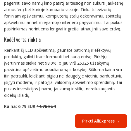
pagerinti savo namų kino patirtį ar tiesiog nori sukurti jaukesnę
atmosferą bet kurioje kambario vietoje. Tinka televizorių
foniniam apšvietimui, kompiuterių stalų dekoravimui, spintelių
apšvietimui ar net miegamojo interjero pagyvinimui. Tai puikus
pasirinkimas norintiems lengvai ir greitai atnaujinti savo erdvę.
Kodėl verta rinktis
Renkant šį LED apšvietimą, gaunate patikimą ir efektyvų
produktą, galintį transformuoti bet kurią erdvę. Pirkėjų
įvertinimas siekia net 98.0%, o jau virš 26325 užsakymų
patvirtina apšvietimo populiarumą ir kokybę. Siūloma kaina yra
itin patraukli, leidžianti pigiau nei daugelyje vietinių parduotuvių
įsigyti modernų ir patogiai valdomą apšvietimo sprendimą. Tai
puikus investicijos į namų jaukumą ir stilių, nereikalaujantis
didelių išlaidų.
Kaina: 6.79 EUR
14.76 EUR
Pirkti AliExpress →