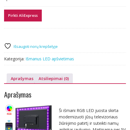
Pirkti AliExpress
Išsaugoti norų krepšelyje
Kategorija:
Išmanus LED apšvietimas
Aprašymas
Atsiliepimai (0)
Aprašymas
Ši išmani RGB LED juosta skirta
modernizuoti jūsų televizoriaus
žiūrėjimo patirtį ir suteikti namų
aplinkai jaukumo. Maitinama per 5V