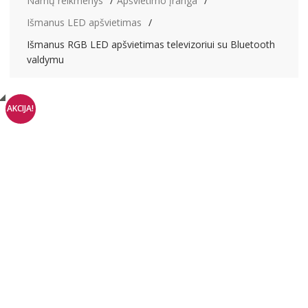
Namų reikmenys
Apšvietimo įranga
Išmanus LED apšvietimas
Išmanus RGB LED apšvietimas televizoriui su Bluetooth
valdymu
AKCIJA!