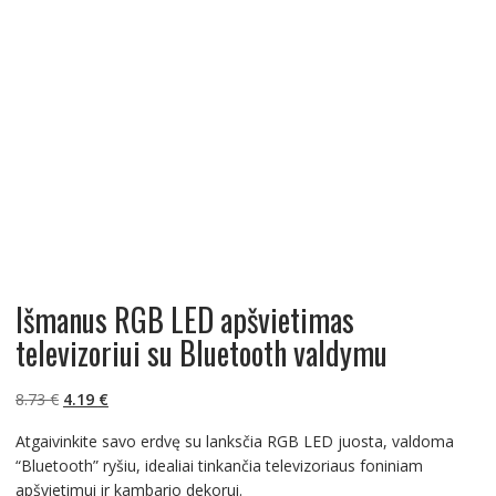
Išmanus RGB LED apšvietimas
televizoriui su Bluetooth valdymu
Original
Current
8.73
€
4.19
€
price
price
Atgaivinkite savo erdvę su lanksčia RGB LED juosta, valdoma
was:
is:
“Bluetooth” ryšiu, idealiai tinkančia televizoriaus foniniam
8.73 €.
4.19 €.
apšvietimui ir kambario dekorui.