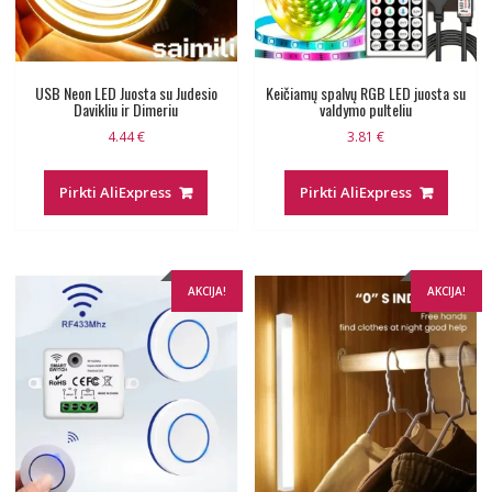
USB Neon LED Juosta su Judesio
Keičiamų spalvų RGB LED juosta su
Davikliu ir Dimeriu
valdymo pulteliu
4.44
€
3.81
€
Pirkti AliExpress
Pirkti AliExpress
AKCIJA!
AKCIJA!