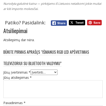
Nurodyta galutinė kaina — pirkėjams iš Lietuvos netaikomi jokie muitai
ar kiti importo mokesčiai.
Patiko? Pasidalink:
Atsiliepimai
Atsiliepimų dar nėra.
BŪKITE PIRMAS APRAŠĘS “IŠMANUS RGB LED APŠVIETIMAS
TELEVIZORIUI SU BLUETOOTH VALDYMU”
Jūsų įvertinimas
*
Jūsų atsiliepimas
*
Pavadinimas
*