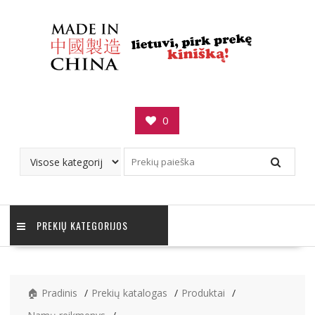
Skip
to
content
0
PREKIŲ KATEGORIJOS
🏠 Pradinis
Prekių katalogas
Produktai