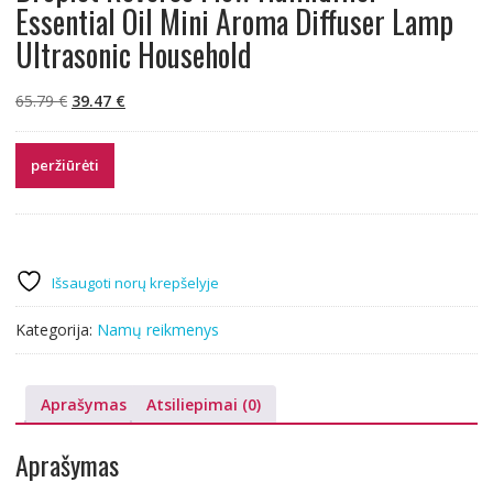
Essential Oil Mini Aroma Diffuser Lamp
Ultrasonic Household
Original
Current
65.79
€
39.47
€
price
price
was:
is:
peržiūrėti
65.79 €.
39.47 €.
Išsaugoti norų krepšelyje
Kategorija:
Namų reikmenys
Aprašymas
Atsiliepimai (0)
Aprašymas