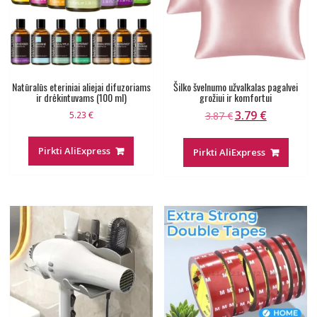
Natūralūs eteriniai aliejai difuzoriams
Šilko švelnumo užvalkalas pagalvei
ir drėkintuvams (100 ml)
grožiui ir komfortui
3.79
€
Original
Current
5.23
€
3.87
€
price
price
was:
is:
Pirkti AliExpress
Pirkti AliExpress
3.87 €.
3.79 €.