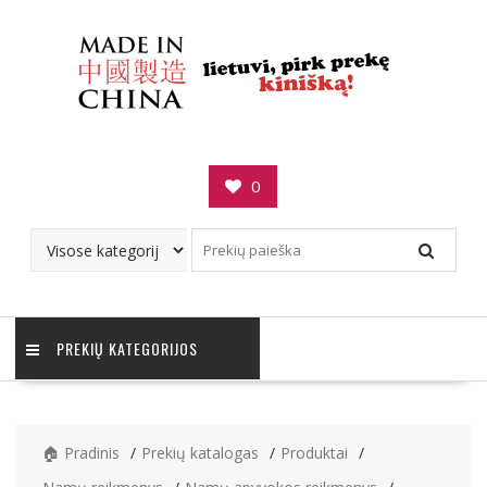
Skip
to
content
0
PREKIŲ KATEGORIJOS
🏠 Pradinis
Prekių katalogas
Produktai