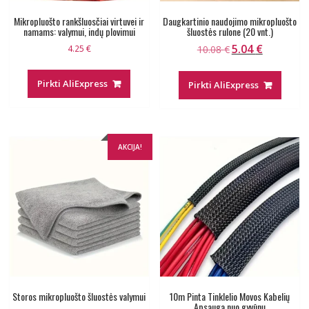
Mikropluošto rankšluosčiai virtuvei ir
Daugkartinio naudojimo mikropluošto
namams: valymui, indų plovimui
šluostės rulone (20 vnt.)
5.04
€
Original
Current
4.25
€
10.08
€
price
price
was:
is:
Pirkti AliExpress
Pirkti AliExpress
10.08 €.
5.04 €.
AKCIJA!
Storos mikropluošto šluostės valymui
10m Pinta Tinklelio Movos Kabelių
Apsauga nuo gyvūnų