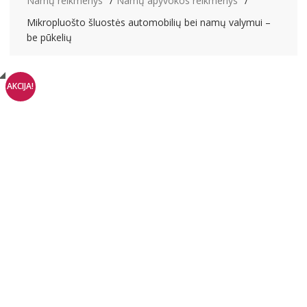
Namų reikmenys
Namų apyvokos reikmenys
Mikropluošto šluostės automobilių bei namų valymui –
be pūkelių
AKCIJA!