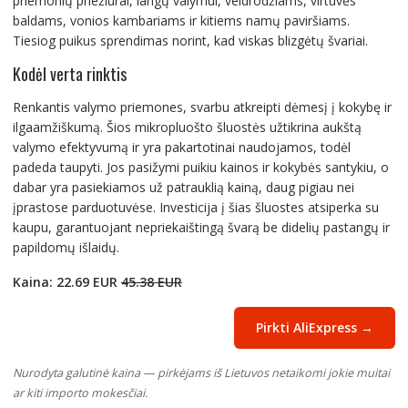
priemonių priežiūrai, langų valymui, veidrodžiams, virtuvės
baldams, vonios kambariams ir kitiems namų paviršiams.
Tiesiog puikus sprendimas norint, kad viskas blizgėtų švariai.
Kodėl verta rinktis
Renkantis valymo priemones, svarbu atkreipti dėmesį į kokybę ir
ilgaamžiškumą. Šios mikropluošto šluostės užtikrina aukštą
valymo efektyvumą ir yra pakartotinai naudojamos, todėl
padeda taupyti. Jos pasižymi puikiu kainos ir kokybės santykiu, o
dabar yra pasiekiamos už patrauklią kainą, daug pigiau nei
įprastose parduotuvėse. Investicija į šias šluostes atsiperka su
kaupu, garantuojant nepriekaištingą švarą be didelių pastangų ir
papildomų išlaidų.
Kaina: 22.69 EUR
45.38 EUR
Pirkti AliExpress →
Nurodyta galutinė kaina — pirkėjams iš Lietuvos netaikomi jokie muitai
ar kiti importo mokesčiai.