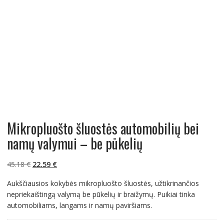
Mikropluošto šluostės automobilių bei
namų valymui – be pūkelių
Original
Current
45.18
€
22.59
€
price
price
Aukščiausios kokybės mikropluošto šluostės, užtikrinančios
was:
is:
nepriekaištingą valymą be pūkelių ir braižymų. Puikiai tinka
45.18 €.
22.59 €.
automobiliams, langams ir namų paviršiams.