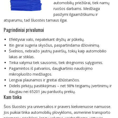
automobilių priežiūrai, tiek namų
ruošos darbams. Medžiaga
pasižymi ilgaamžiškumu ir
atsparumu, tad šluostės tarnaus ilgai.
Pagrindiniai privalumai
Efektyviai valo, nepaliekant dryžių ar pūkelių.
Itin gerai sugeria skysčius, paspartindama džiovinimą.
Švelnios, nebraižo jautrių paviršių, tokių kaip automobilio
lakas ar stiklas.
Tinka valymui tiek sausomis, tiek drėgnomis sąlygomis.
Pagamintos iš patvarios, daugkartinio naudojimo
mikropluošto medžiagos.
Lengvai plaunamos ir greitai džiūstančios.
Didelis pirkėjų pasitikėjimas – net 98% teigiamų įvertinimų ir
daugiau nei 65201 jau parduotų prekių.
Kam tinka
Šios šluostės yra universalios ir pravers kiekvienuose namuose.
Jos puikiai tinka automobilių plovykloms, asmeninei transporto