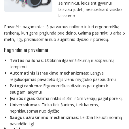
šeimininkui, leidžiant gyvūnui
laisviau judėti, nesuteikiant visiško
laisvumo.
Pavadėlis pagamintas iš patvaraus nailono ir turi ergonomišką
rankeną, kuri gerai priglunda prie delno. Galima pasirinkti 3 arba 5
metrų ilgį, priklausomai nuo augintinio dydžio ir poreikių.
Pagrindiniai privalumai
Tvirtas nailonas:
Užtikrina ilgaamžiškumą ir atsparumą
tempimui.
Automatinis ištraukimo mechanizmas:
Lengvai
reguliuojamas pavadėlio ilgis vienu mygtuko paspaudimu.
Patogi rankena:
Ergonomiškas dizainas patogiam ir
saugiam laikymui.
Įvairūs ilgiai:
Galima rinktis iš 3m ir 5m versijų pagal poreikį.
Universalumas:
Tinka tiek šunims, tiek katėms,
nepriklausomai nuo dydžio.
Saugus užrakinimo mechanizmas:
Leidžia fiksuoti norimą
pavadėlio ilgį.