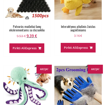
Patvarūs maišeliai šunų
Interaktyvus pliušinis žaislas
ekskrementams su dozuokliu
augintiniams
9.39
€
Original
Current
9.53
€
3.16
€
price
price
was:
is:
Pirkti AliExpress
Pirkti AliExpress
9.53 €.
9.39 €.
AKCIJA!
AKCIJA!