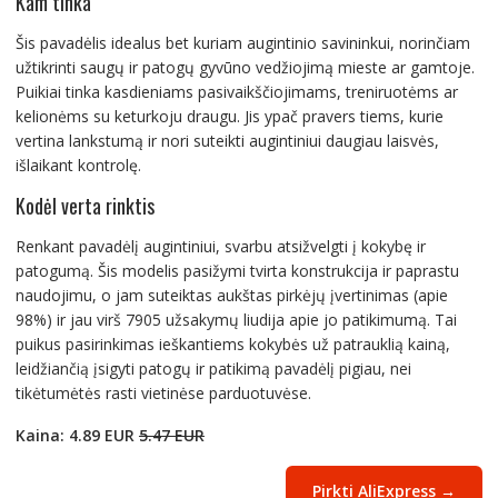
Kam tinka
Šis pavadėlis idealus bet kuriam augintinio savininkui, norinčiam
užtikrinti saugų ir patogų gyvūno vedžiojimą mieste ar gamtoje.
Puikiai tinka kasdieniams pasivaikščiojimams, treniruotėms ar
kelionėms su keturkoju draugu. Jis ypač pravers tiems, kurie
vertina lankstumą ir nori suteikti augintiniui daugiau laisvės,
išlaikant kontrolę.
Kodėl verta rinktis
Renkant pavadėlį augintiniui, svarbu atsižvelgti į kokybę ir
patogumą. Šis modelis pasižymi tvirta konstrukcija ir paprastu
naudojimu, o jam suteiktas aukštas pirkėjų įvertinimas (apie
98%) ir jau virš 7905 užsakymų liudija apie jo patikimumą. Tai
puikus pasirinkimas ieškantiems kokybės už patrauklią kainą,
leidžiančią įsigyti patogų ir patikimą pavadėlį pigiau, nei
tikėtumėtės rasti vietinėse parduotuvėse.
Kaina: 4.89 EUR
5.47 EUR
Pirkti AliExpress →