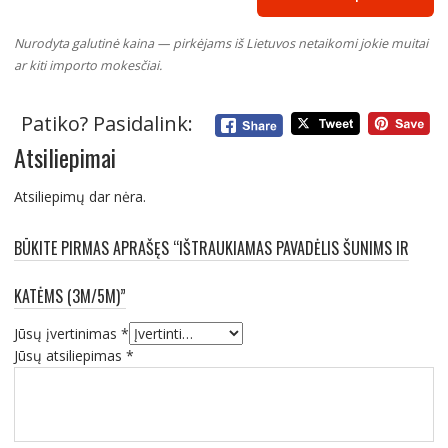
Nurodyta galutinė kaina — pirkėjams iš Lietuvos netaikomi jokie muitai
ar kiti importo mokesčiai.
Patiko? Pasidalink:
Atsiliepimai
Atsiliepimų dar nėra.
BŪKITE PIRMAS APRAŠĘS “IŠTRAUKIAMAS PAVADĖLIS ŠUNIMS IR
KATĖMS (3M/5M)”
Jūsų įvertinimas
*
Jūsų atsiliepimas
*