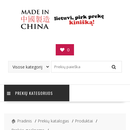
Skip
to
content
0
PREKIŲ KATEGORIJOS
🏠 Pradinis
Prekių katalogas
Produktai