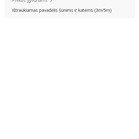
Prekės gyvūnams
Ištraukiamas pavadėlis šunims ir katėms (3m/5m)