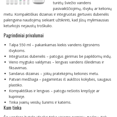
turėtų šviežio vandens
pasivaikščiojimų, išvykų ar kelionių
metu. Kompaktiškas dizainas ir integruotas gertuvės dubenėlis
palengvina naudojimą siekiant užtikrinti, kad Jūsų mylimiausias
keturkojis nejaustų troškulio.
Pagrindiniai privalumai
Talpa 550 ml – pakankamas kiekis vandens ilgesnėms
išvykoms.
Integruotas dubenėlis – patogus gėrimas be papildomų indų.
Vieno mygtuko valdymas – lengvas vandens išleidimas ir
fiksavimas.
Sandarus dizainas – jokių pratekėjimų kelionės metu.
Patvari medžiaga – pagamintas iš aukštos kokybės, saugaus
plastiko.
Kompaktiškas ir lengvas – patogu nešiotis krepšyje ar
kuprinėje.
Tinka įvairių veislių šunims ir katėms.
Kam tinka