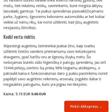
Šis vandens butelis idealiai tinka visiems naminių gyvūnų, tiek
mažų, tiek vidutinių veislių, savininkams, kurie mėgsta aktyvų
laisvalaikį gamtoje. Tai puikus sprendimas pasivaikščiojimams
parke, žygiams, ilgesnėms kelionėms automobiliu ar bet kokiai
veiklai už namų ribų, kai norisi užtikrinti, kad Jūsų augintinis
nesijaustų ištroškęs.
Kodėl verta rinktis
Rūpestingi augintinių šeimininkai puikiai žino, kaip svarbu
užtikrinti šviežio vandens prieinamumą savo keturkojams
draugams, ypač karštu oru ar ilgesnių išvykų metu. Šis
nešiojamas butelis siūlo higienišką ir patogų sprendimą. Jau virš
10444 pirkėjų įvertino šią prekę 98% teigiamų atsiliepimų, o
patraukli kaina ir funkcionalumas daro jį puikiu pasirinkimu norint
papildyti savo augintinio reikmenų arsenalą. Įsigykite dabar ir
mėgaukitės patogumu, kuris yra pigiau nei tikėjotės.
Kaina: 5.15 EUR
5.86 EUR
Pirkti AliExpress →