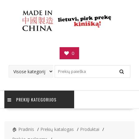
Skip
to
content
0
PREKIŲ KATEGORIJOS
🏠 Pradinis
Prekių katalogas
Produktai