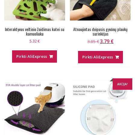
Interaktyvus veltinio žaidimas katei su
Atnaujintas dvipusis gyvūnų plaukų
kamuoliuku
surinkėjas
3.79
€
Original
Current
5.32
€
3.85
€
price
price
was:
is:
Pirkti AliExpress
Pirkti AliExpress
3.85 €.
3.79 €.
AKCIJA!