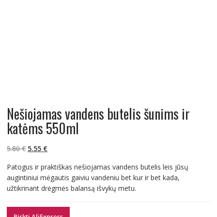
Nešiojamas vandens butelis šunims ir
katėms 550ml
Original
Current
5.80
€
5.55
€
price
price
Patogus ir praktiškas nešiojamas vandens butelis leis jūsų
was:
is:
augintiniui mėgautis gaiviu vandeniu bet kur ir bet kada,
5.80 €.
5.55 €.
užtikrinant drėgmės balansą išvykų metu.
Pirkti AliExpress