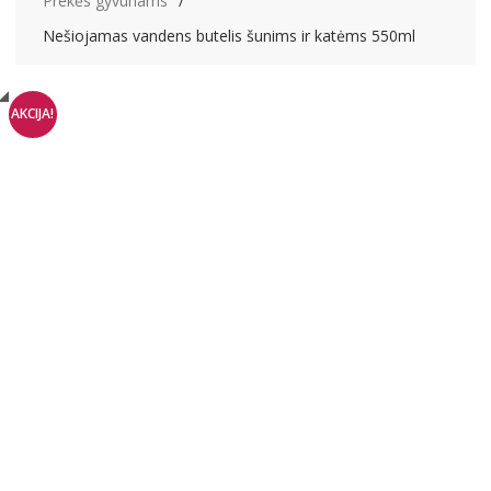
Prekės gyvūnams
Nešiojamas vandens butelis šunims ir katėms 550ml
AKCIJA!