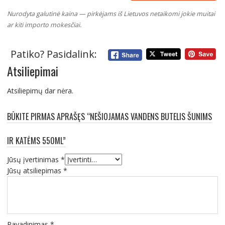
Nurodyta galutinė kaina — pirkėjams iš Lietuvos netaikomi jokie muitai
ar kiti importo mokesčiai.
Patiko? Pasidalink:
Atsiliepimai
Atsiliepimų dar nėra.
BŪKITE PIRMAS APRAŠĘS “NEŠIOJAMAS VANDENS BUTELIS ŠUNIMS
IR KATĖMS 550ML”
Jūsų įvertinimas
*
Jūsų atsiliepimas
*
Pavadinimas
*