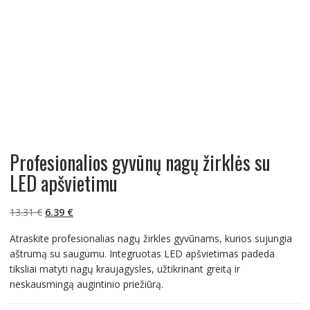
Profesionalios gyvūnų nagų žirklės su
LED apšvietimu
Original
Current
13.31
€
6.39
€
price
price
Atraskite profesionalias nagų žirkles gyvūnams, kurios sujungia
was:
is:
aštrumą su saugumu. Integruotas LED apšvietimas padeda
13.31 €.
6.39 €.
tiksliai matyti nagų kraujagysles, užtikrinant greitą ir
neskausmingą augintinio priežiūrą.