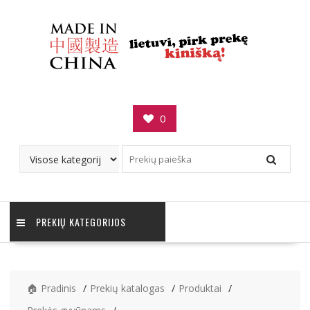
Skip
to
content
0
PREKIŲ KATEGORIJOS
🏠 Pradinis
Prekių katalogas
Produktai