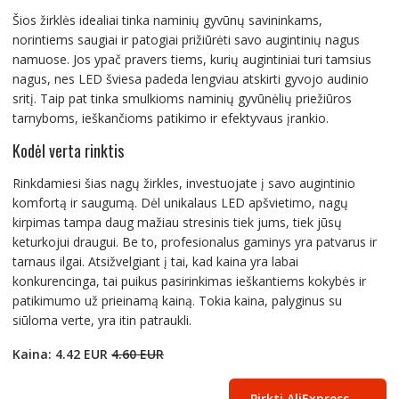
Šios žirklės idealiai tinka naminių gyvūnų savininkams,
norintiems saugiai ir patogiai prižiūrėti savo augintinių nagus
namuose. Jos ypač pravers tiems, kurių augintiniai turi tamsius
nagus, nes LED šviesa padeda lengviau atskirti gyvojo audinio
sritį. Taip pat tinka smulkioms naminių gyvūnėlių priežiūros
tarnyboms, ieškančioms patikimo ir efektyvaus įrankio.
Kodėl verta rinktis
Rinkdamiesi šias nagų žirkles, investuojate į savo augintinio
komfortą ir saugumą. Dėl unikalaus LED apšvietimo, nagų
kirpimas tampa daug mažiau stresinis tiek jums, tiek jūsų
keturkojui draugui. Be to, profesionalus gaminys yra patvarus ir
tarnaus ilgai. Atsižvelgiant į tai, kad kaina yra labai
konkurencinga, tai puikus pasirinkimas ieškantiems kokybės ir
patikimumo už prieinamą kainą. Tokia kaina, palyginus su
siūloma verte, yra itin patraukli.
Kaina: 4.42 EUR
4.60 EUR
Pirkti AliExpress →