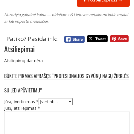
Nurodyta galutinė kaina — pirkėjams iš Lietuvos netaikomi jokie muitai
ar kiti importo mokesčiai.
Patiko? Pasidalink:
Atsiliepimai
Atsiliepimų dar nėra.
BŪKITE PIRMAS APRAŠĘS “PROFESIONALIOS GYVŪNŲ NAGŲ ŽIRKLĖS
SU LED APŠVIETIMU”
Jūsų įvertinimas
*
Jūsų atsiliepimas
*