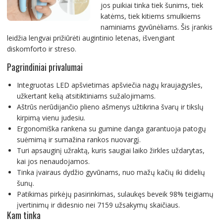
jos puikiai tinka tiek šunims, tiek
katėms, tiek kitiems smulkiems
naminiams gyvūnėliams. Šis įrankis
leidžia lengvai prižiūrėti augintinio letenas, išvengiant
diskomforto ir streso.
Pagrindiniai privalumai
Integruotas LED apšvietimas apšviečia nagų kraujagysles,
užkertant kelią atsitiktiniams sužalojimams.
Aštrūs nerūdijančio plieno ašmenys užtikrina švarų ir tikslų
kirpimą vienu judesiu.
Ergonomiška rankena su gumine danga garantuoja patogų
suėmimą ir sumažina rankos nuovargį.
Turi apsauginį užraktą, kuris saugiai laiko žirkles uždarytas,
kai jos nenaudojamos.
Tinka įvairaus dydžio gyvūnams, nuo mažų kačių iki didelių
šunų.
Patikimas pirkėjų pasirinkimas, sulaukęs beveik 98% teigiamų
įvertinimų ir didesnio nei 7159 užsakymų skaičiaus.
Kam tinka