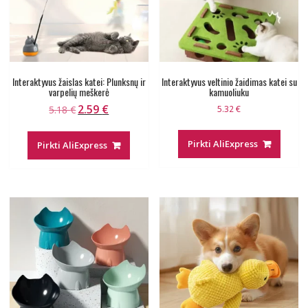
Interaktyvus žaislas katei: Plunksnų ir
Interaktyvus veltinio žaidimas katei su
varpelių meškerė
kamuoliuku
2.59
€
Original
Current
5.18
€
5.32
€
price
price
was:
is:
Pirkti AliExpress
Pirkti AliExpress
5.18 €.
2.59 €.