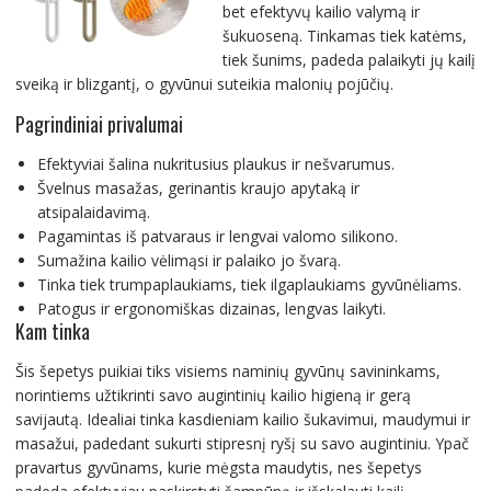
bet efektyvų kailio valymą ir
šukuoseną. Tinkamas tiek katėms,
tiek šunims, padeda palaikyti jų kailį
sveiką ir blizgantį, o gyvūnui suteikia malonių pojūčių.
Pagrindiniai privalumai
Efektyviai šalina nukritusius plaukus ir nešvarumus.
Švelnus masažas, gerinantis kraujo apytaką ir
atsipalaidavimą.
Pagamintas iš patvaraus ir lengvai valomo silikono.
Sumažina kailio vėlimąsi ir palaiko jo švarą.
Tinka tiek trumpaplaukiams, tiek ilgaplaukiams gyvūnėliams.
Patogus ir ergonomiškas dizainas, lengvas laikyti.
Kam tinka
Šis šepetys puikiai tiks visiems naminių gyvūnų savininkams,
norintiems užtikrinti savo augintinių kailio higieną ir gerą
savijautą. Idealiai tinka kasdieniam kailio šukavimui, maudymui ir
masažui, padedant sukurti stipresnį ryšį su savo augintiniu. Ypač
pravartus gyvūnams, kurie mėgsta maudytis, nes šepetys