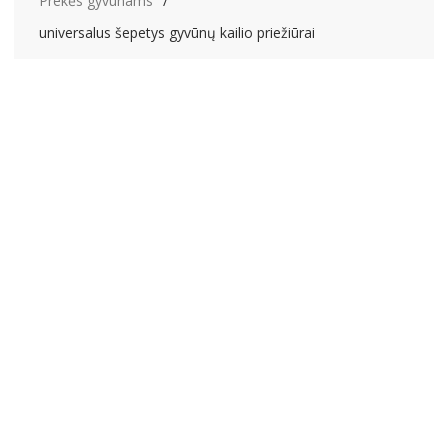
Prekės gyvūnams
universalus šepetys gyvūnų kailio priežiūrai