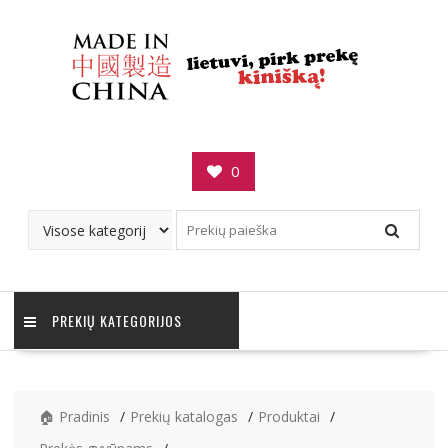
Skip
to
content
0
PREKIŲ KATEGORIJOS
🏠 Pradinis
Prekių katalogas
Produktai