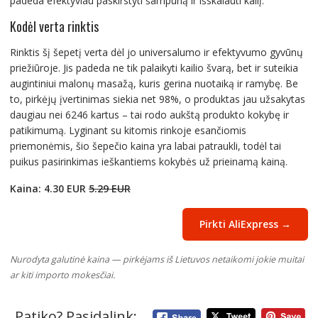
padeda efektyviau paskirstyti šampūną ir išskalauti kailį.
Kodėl verta rinktis
Rinktis šį šepetį verta dėl jo universalumo ir efektyvumo gyvūnų
priežiūroje. Jis padeda ne tik palaikyti kailio švarą, bet ir suteikia
augintiniui malonų masažą, kuris gerina nuotaiką ir ramybę. Be
to, pirkėjų įvertinimas siekia net 98%, o produktas jau užsakytas
daugiau nei 6246 kartus – tai rodo aukštą produkto kokybę ir
patikimumą. Lyginant su kitomis rinkoje esančiomis
priemonėmis, šio šepečio kaina yra labai patraukli, todėl tai
puikus pasirinkimas ieškantiems kokybės už prieinamą kainą.
Kaina: 4.30 EUR
5.29 EUR
Pirkti AliExpress →
Nurodyta galutinė kaina — pirkėjams iš Lietuvos netaikomi jokie muitai
ar kiti importo mokesčiai.
Patiko? Pasidalink: