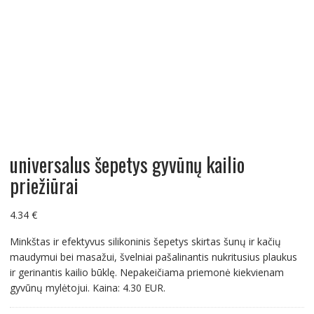
universalus šepetys gyvūnų kailio
priežiūrai
4.34
€
Minkštas ir efektyvus silikoninis šepetys skirtas šunų ir kačių
maudymui bei masažui, švelniai pašalinantis nukritusius plaukus
ir gerinantis kailio būklę. Nepakeičiama priemonė kiekvienam
gyvūnų mylėtojui. Kaina: 4.30 EUR.