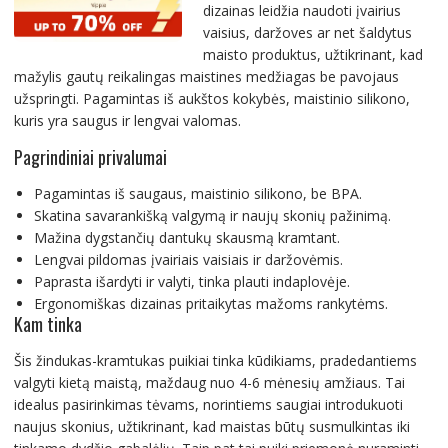
dizainas leidžia naudoti įvairius
vaisius, daržoves ar net šaldytus
maisto produktus, užtikrinant, kad
mažylis gautų reikalingas maistines medžiagas be pavojaus
užspringti. Pagamintas iš aukštos kokybės, maistinio silikono,
kuris yra saugus ir lengvai valomas.
Pagrindiniai privalumai
Pagamintas iš saugaus, maistinio silikono, be BPA.
Skatina savarankišką valgymą ir naujų skonių pažinimą.
Mažina dygstančių dantukų skausmą kramtant.
Lengvai pildomas įvairiais vaisiais ir daržovėmis.
Paprasta išardyti ir valyti, tinka plauti indaplovėje.
Ergonomiškas dizainas pritaikytas mažoms rankytėms.
Kam tinka
Šis žindukas-kramtukas puikiai tinka kūdikiams, pradedantiems
valgyti kietą maistą, maždaug nuo 4-6 mėnesių amžiaus. Tai
idealus pasirinkimas tėvams, norintiems saugiai introdukuoti
naujus skonius, užtikrinant, kad maistas būtų susmulkintas iki