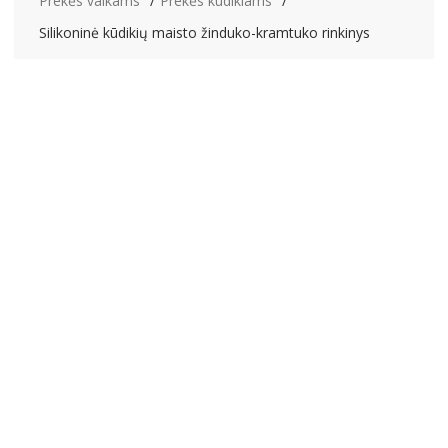
Prekės vaikams
Prekės kūdikiams
Silikoninė kūdikių maisto žinduko-kramtuko rinkinys