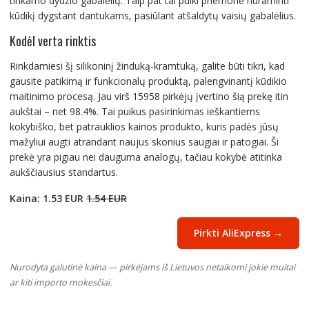
tinkamo dydžio gabalėlių. Taip pat tai puiki priemonė nuraminti
kūdikį dygstant dantukams, pasiūlant atšaldytų vaisių gabalėlius.
Kodėl verta rinktis
Rinkdamiesi šį silikoninį žinduką-kramtuką, galite būti tikri, kad
gausite patikimą ir funkcionalų produktą, palengvinantį kūdikio
maitinimo procesą. Jau virš 15958 pirkėjų įvertino šią prekę itin
aukštai – net 98.4%. Tai puikus pasirinkimas ieškantiems
kokybiško, bet patrauklios kainos produkto, kuris padės jūsų
mažyliui augti atrandant naujus skonius saugiai ir patogiai. Ši
prekė yra pigiau nei dauguma analogų, tačiau kokybė atitinka
aukščiausius standartus.
Kaina: 1.53 EUR
1.54 EUR
Pirkti AliExpress →
Nurodyta galutinė kaina — pirkėjams iš Lietuvos netaikomi jokie muitai
ar kiti importo mokesčiai.