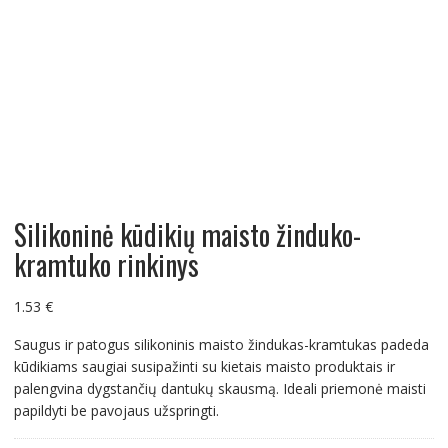
Silikoninė kūdikių maisto žinduko-
kramtuko rinkinys
1.53
€
Saugus ir patogus silikoninis maisto žindukas-kramtukas padeda
kūdikiams saugiai susipažinti su kietais maisto produktais ir
palengvina dygstančių dantukų skausmą. Ideali priemonė maisti
papildyti be pavojaus užspringti.