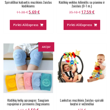
Spirališkai kabantis muzikinis žaislas
Kūdikių veiklos kilimėlis su pianinu ir
kūdikiams
žaislais (0-1 m.)
5.69
€
17.59
€
Original
Current
Original
Current
11.38
€
35.18
€
price
price
price
price
was:
is:
was:
is:
Pirkti AliExpress
Pirkti AliExpress
11.38 €.
5.69 €.
35.18 €.
17.59 €.
AKCIJA!
Kūdikių kelių apsaugos: Saugiam
Lankstus muzikinis žaislas-spiralė
ropojimui ir pirmiems žingsniams
lovytei ir vežimėliui
1.50
€
Original
Current
4.31
€