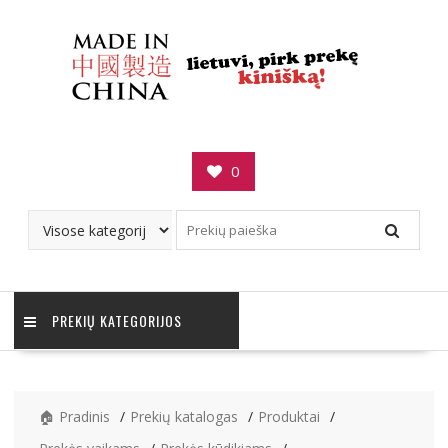
Skip
to
content
0
PREKIŲ KATEGORIJOS
🏠 Pradinis
Prekių katalogas
Produktai