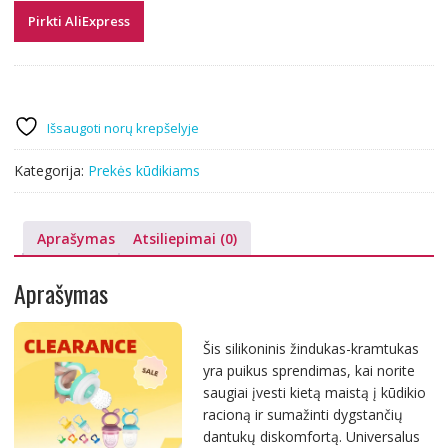
Pirkti AliExpress
Išsaugoti norų krepšelyje
Kategorija:
Prekės kūdikiams
Aprašymas
Atsiliepimai (0)
Aprašymas
Šis silikoninis žindukas-kramtukas
yra puikus sprendimas, kai norite
saugiai įvesti kietą maistą į kūdikio
racioną ir sumažinti dygstančių
dantukų diskomfortą. Universalus