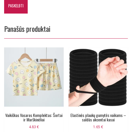
Panašūs produktai
Vaikiškas Vasaros Komplektas: Šortai
Elastinės plaukų gumytės vaikams –
ir Marškinėliai
saldūs akcentai kasai
4.83
€
1.65
€