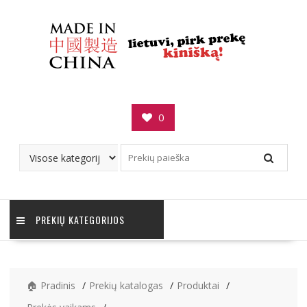
Skip
to
content
0
PREKIŲ KATEGORIJOS
🏠 Pradinis
Prekių katalogas
Produktai