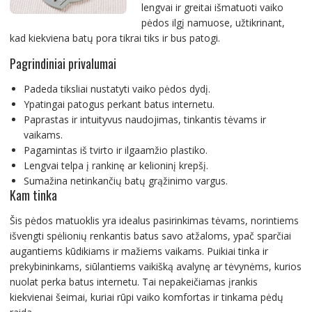
lengvai ir greitai išmatuoti vaiko
pėdos ilgį namuose, užtikrinant,
kad kiekviena batų pora tikrai tiks ir bus patogi.
Pagrindiniai privalumai
Padeda tiksliai nustatyti vaiko pėdos dydį.
Ypatingai patogus perkant batus internetu.
Paprastas ir intuityvus naudojimas, tinkantis tėvams ir
vaikams.
Pagamintas iš tvirto ir ilgaamžio plastiko.
Lengvai telpa į rankinę ar kelioninį krepšį.
Sumažina netinkančių batų grąžinimo vargus.
Kam tinka
Šis pėdos matuoklis yra idealus pasirinkimas tėvams, norintiems
išvengti spėlionių renkantis batus savo atžaloms, ypač sparčiai
augantiems kūdikiams ir mažiems vaikams. Puikiai tinka ir
prekybininkams, siūlantiems vaikišką avalynę ar tėvynėms, kurios
nuolat perka batus internetu. Tai nepakeičiamas įrankis
kiekvienai šeimai, kuriai rūpi vaiko komfortas ir tinkama pėdų