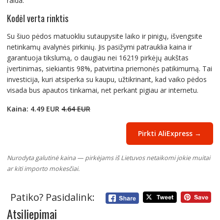
raida.
Kodėl verta rinktis
Su šiuo pėdos matuokliu sutaupysite laiko ir pinigų, išvengsite
netinkamų avalynės pirkinių. Jis pasižymi patrauklia kaina ir
garantuoja tikslumą, o daugiau nei 16219 pirkėjų aukštas
įvertinimas, siekiantis 98%, patvirtina priemonės patikimumą. Tai
investicija, kuri atsiperka su kaupu, užtikrinant, kad vaiko pėdos
visada bus apautos tinkamai, net perkant pigiau ar internetu.
Kaina: 4.49 EUR
4.64 EUR
Pirkti AliExpress →
Nurodyta galutinė kaina — pirkėjams iš Lietuvos netaikomi jokie muitai
ar kiti importo mokesčiai.
Patiko? Pasidalink:
Atsiliepimai