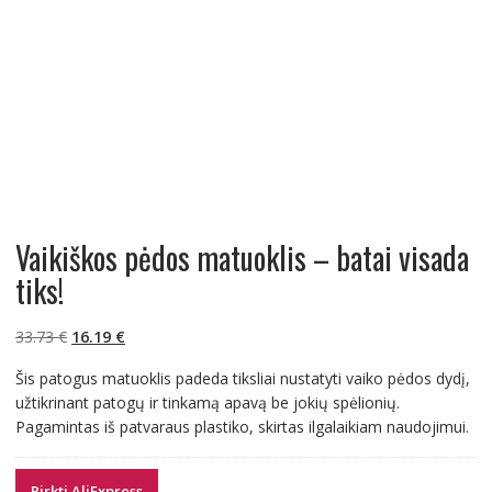
Vaikiškos pėdos matuoklis – batai visada
tiks!
Original
Current
33.73
€
16.19
€
price
price
Šis patogus matuoklis padeda tiksliai nustatyti vaiko pėdos dydį,
was:
is:
užtikrinant patogų ir tinkamą apavą be jokių spėlionių.
33.73 €.
16.19 €.
Pagamintas iš patvaraus plastiko, skirtas ilgalaikiam naudojimui.
Pirkti AliExpress