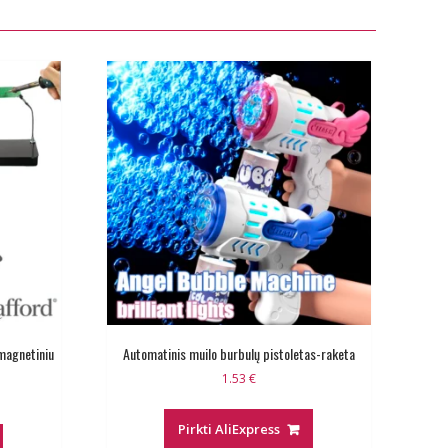
magnetiniu
Automatinis muilo burbulų pistoletas-raketa
1.53
€
Pirkti AliExpress