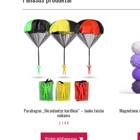
Parabagiai „Skraidantys kariškiai“ – lauko žaislai
Magnetiniai 
vaikams
2.14
€
Pirkti AliExpress