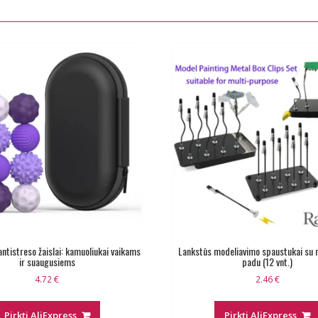
antistreso žaislai: kamuoliukai vaikams
Lankstūs modeliavimo spaustukai su 
ir suaugusiems
padu (12 vnt.)
4.72
€
2.46
€
Pirkti AliExpress
Pirkti AliExpress