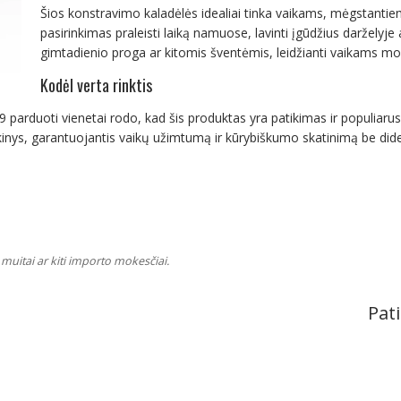
Šios konstravimo kaladėlės idealiai tinka vaikams, mėgstantie
pasirinkimas praleisti laiką namuose, lavinti įgūdžius darželyj
gimtadienio proga ar kitomis šventėmis, leidžianti vaikams mok
Kodėl verta rinktis
39 parduoti vienetai rodo, kad šis produktas yra patikimas ir populiarus
pirkinys, garantuojantis vaikų užimtumą ir kūrybiškumo skatinimą be didel
muitai ar kiti importo mokesčiai.
Pati