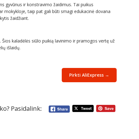
ms gyvūnus ir konstravimo žaidimus. Tai puikus
e ar mokykloje, taip pat gali būti smagi edukacinė dovana
ytis žaidžiant.
. Šios kaladėlės siūlo puikią lavinimo ir pramogos vertę už
ių išlaidų.
Pirkti AliExpress →
ko? Pasidalink: