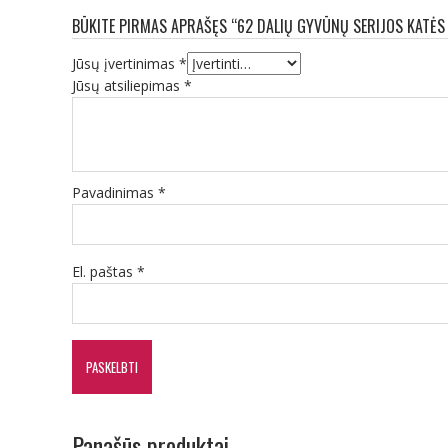
BŪKITE PIRMAS APRAŠĘS “62 DALIŲ GYVŪNŲ SERIJOS KATĖS
Jūsų įvertinimas
*
Jūsų atsiliepimas
*
Pavadinimas
*
El. paštas
*
Panašūs produktai