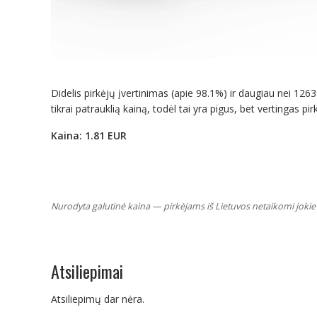
Didelis pirkėjų įvertinimas (apie 98.1%) ir daugiau nei 126
tikrai patrauklią kainą, todėl tai yra pigus, bet vertingas 
Kaina: 1.81 EUR
Nurodyta galutinė kaina — pirkėjams iš Lietuvos netaikomi jokie 
Atsiliepimai
Atsiliepimų dar nėra.