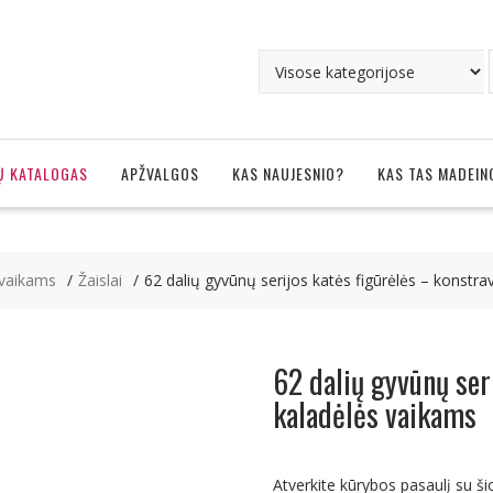
Ų KATALOGAS
APŽVALGOS
KAS NAUJESNIO?
KAS TAS MADEIN
 vaikams
Žaislai
62 dalių gyvūnų serijos katės figūrėlės – konstr
62 dalių gyvūnų ser
kaladėlės vaikams
Atverkite kūrybos pasaulį su ši