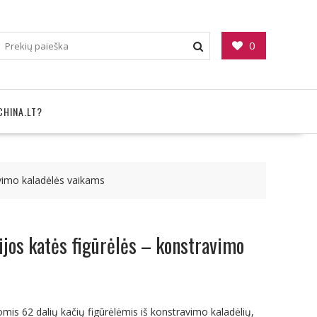
0
CHINA.LT?
avimo kaladėlės vaikams
ijos katės figūrėlės – konstravimo
omis 62 dalių kačių figūrėlėmis iš konstravimo kaladėlių,