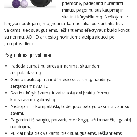
priemonė, padedanti nuraminti
mintis, pagerinti susikaupimą ir
skatinti kūrybiškumą. Nešiojami ir
lengvai naudojami, magnetiniai kamuoliukai puikiai tinka tiek
vaikams, tiek suaugusiems, ieškantiems efektyvaus būdo kovoti
su nerimu, ADHD ar tiesiog norintiems atsipalaiduoti po
įtemptos dienos.
Pagrindiniai privalumai
Padeda sumažinti stresą ir nerimą, skatindami
atsipalaidavimą.
Gerina susikaupimą ir dėmesio sutelkimą, naudinga
sergantiems ADHD.
Skatina kūrybiškumą ir vaizduotę dėl įvairių formų
konstravimo galimybių.
Nešiojami ir kompaktiški, todėl juos patogu pasiimti visur su
savimi.
Pagaminti iš saugių, patvarių medžiagų, užtikrinančių ilgalaikį
naudojimą.
Puikiai tinka tiek vaikams, tiek suaugusiems, ieškantiems