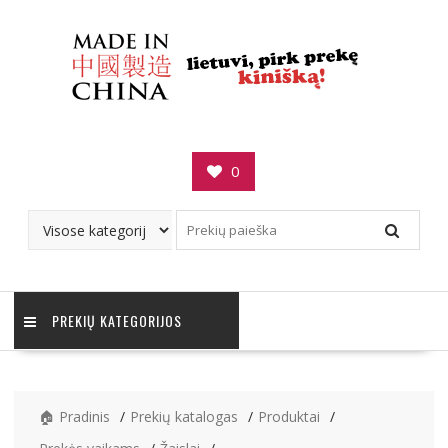
Skip
to
content
0
PREKIŲ KATEGORIJOS
🏠 Pradinis
Prekių katalogas
Produktai