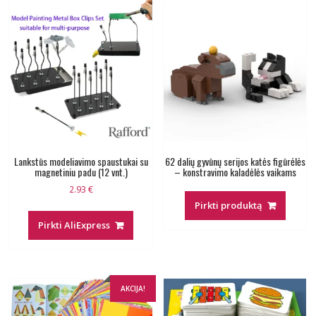
Lankstūs modeliavimo spaustukai su
62 dalių gyvūnų serijos katės figūrėlės
magnetiniu padu (12 vnt.)
– konstravimo kaladėlės vaikams
2.93
€
Pirkti produktą
Pirkti AliExpress
AKCIJA!