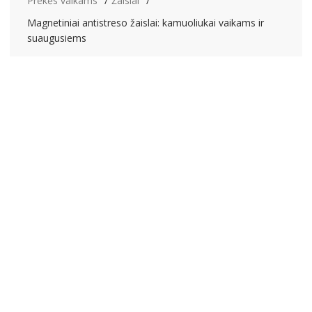
Prekės vaikams
Žaislai
Magnetiniai antistreso žaislai: kamuoliukai vaikams ir
suaugusiems