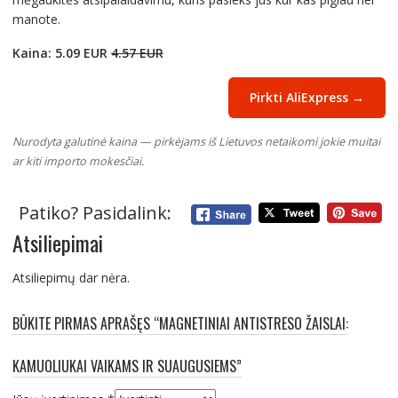
manote.
Kaina: 5.09 EUR
4.57 EUR
Pirkti AliExpress →
Nurodyta galutinė kaina — pirkėjams iš Lietuvos netaikomi jokie muitai
ar kiti importo mokesčiai.
Patiko? Pasidalink:
Atsiliepimai
Atsiliepimų dar nėra.
BŪKITE PIRMAS APRAŠĘS “MAGNETINIAI ANTISTRESO ŽAISLAI:
KAMUOLIUKAI VAIKAMS IR SUAUGUSIEMS”