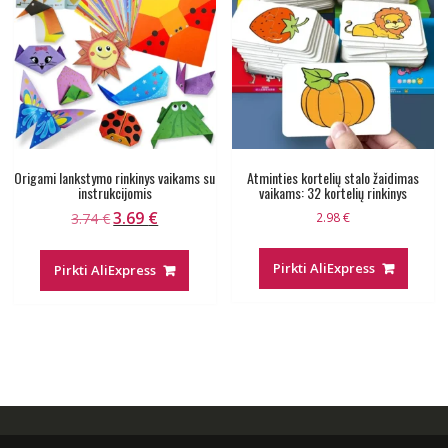
Origami lankstymo rinkinys vaikams su
Atminties kortelių stalo žaidimas
instrukcijomis
vaikams: 32 kortelių rinkinys
3.69
€
Original
Current
3.74
€
2.98
€
price
price
was:
is:
Pirkti AliExpress
Pirkti AliExpress
3.74 €.
3.69 €.