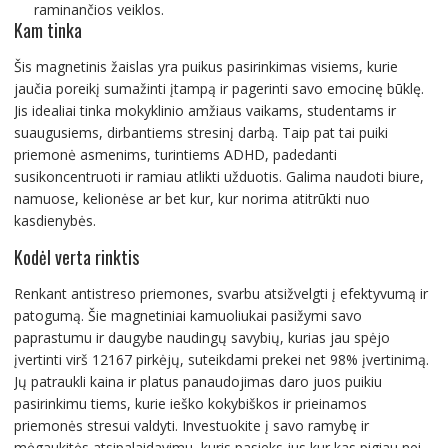
raminančios veiklos.
Kam tinka
Šis magnetinis žaislas yra puikus pasirinkimas visiems, kurie
jaučia poreikį sumažinti įtampą ir pagerinti savo emocinę būklę.
Jis idealiai tinka mokyklinio amžiaus vaikams, studentams ir
suaugusiems, dirbantiems stresinį darbą. Taip pat tai puiki
priemonė asmenims, turintiems ADHD, padedanti
susikoncentruoti ir ramiau atlikti užduotis. Galima naudoti biure,
namuose, kelionėse ar bet kur, kur norima atitrūkti nuo
kasdienybės.
Kodėl verta rinktis
Renkant antistreso priemones, svarbu atsižvelgti į efektyvumą ir
patogumą. Šie magnetiniai kamuoliukai pasižymi savo
paprastumu ir daugybe naudingų savybių, kurias jau spėjo
įvertinti virš 12167 pirkėjų, suteikdami prekei net 98% įvertinimą.
Jų patraukli kaina ir platus panaudojimas daro juos puikiu
pasirinkimu tiems, kurie ieško kokybiškos ir prieinamos
priemonės stresui valdyti. Investuokite į savo ramybę ir
mėgaukitės atsipalaidavimu, kuris pasieks jus kur kas pigiau nei