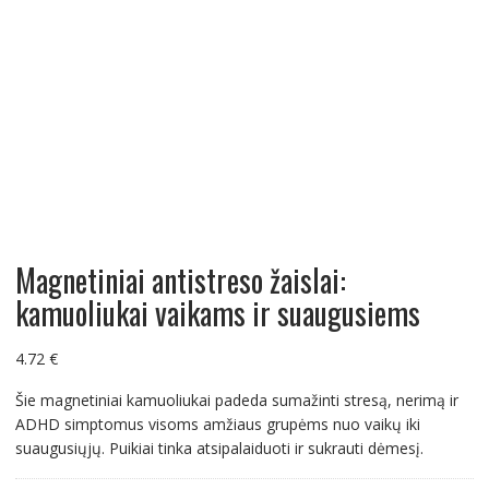
Magnetiniai antistreso žaislai:
kamuoliukai vaikams ir suaugusiems
4.72
€
Šie magnetiniai kamuoliukai padeda sumažinti stresą, nerimą ir
ADHD simptomus visoms amžiaus grupėms nuo vaikų iki
suaugusiųjų. Puikiai tinka atsipalaiduoti ir sukrauti dėmesį.