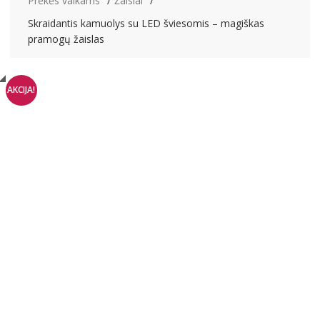
Prekės vaikams
Žaislai
Skraidantis kamuolys su LED šviesomis – magiškas
pramogų žaislas
AKCIJA!