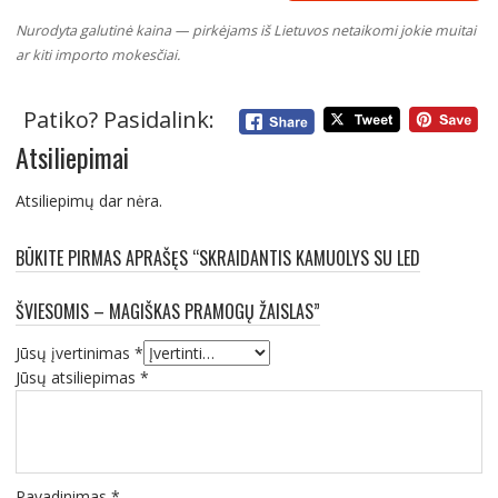
Nurodyta galutinė kaina — pirkėjams iš Lietuvos netaikomi jokie muitai
ar kiti importo mokesčiai.
Patiko? Pasidalink:
Atsiliepimai
Atsiliepimų dar nėra.
BŪKITE PIRMAS APRAŠĘS “SKRAIDANTIS KAMUOLYS SU LED
ŠVIESOMIS – MAGIŠKAS PRAMOGŲ ŽAISLAS”
Jūsų įvertinimas
*
Jūsų atsiliepimas
*
Pavadinimas
*