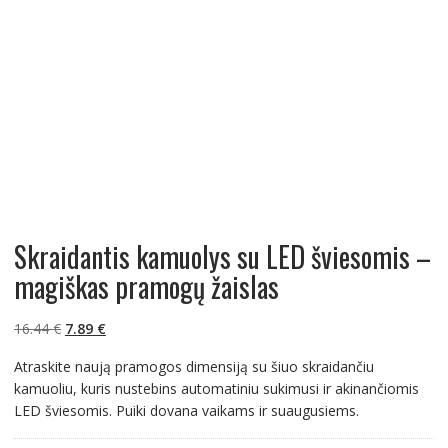
Skraidantis kamuolys su LED šviesomis –
magiškas pramogų žaislas
Original
Current
16.44
€
7.89
€
price
price
Atraskite naują pramogos dimensiją su šiuo skraidančiu
was:
is:
kamuoliu, kuris nustebins automatiniu sukimusi ir akinančiomis
16.44 €.
7.89 €.
LED šviesomis. Puiki dovana vaikams ir suaugusiems.