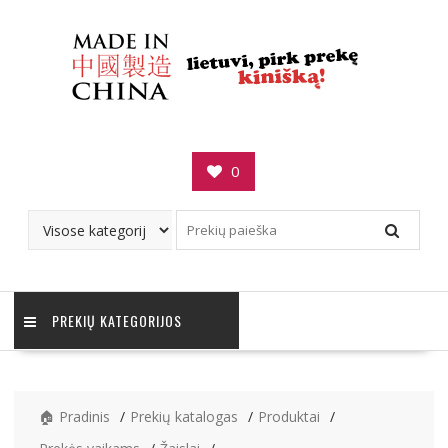
Skip
to
content
0
PREKIŲ KATEGORIJOS
🏠 Pradinis
Prekių katalogas
Produktai