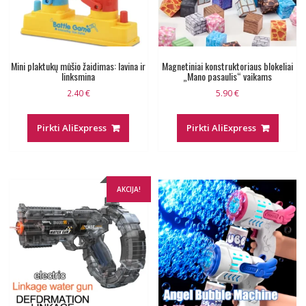
Mini plaktukų mūšio žaidimas: lavina ir
Magnetiniai konstruktoriaus blokeliai
linksmina
„Mano pasaulis“ vaikams
2.40
€
5.90
€
Pirkti AliExpress
Pirkti AliExpress
AKCIJA!