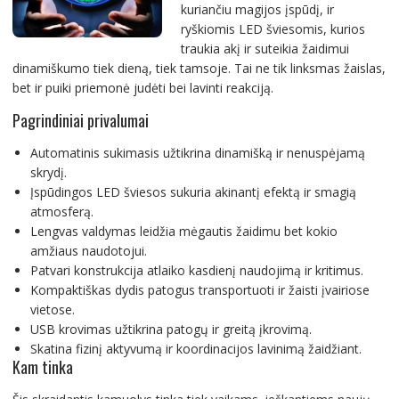
kuriančiu magijos įspūdį, ir
ryškiomis LED šviesomis, kurios
traukia akį ir suteikia žaidimui
dinamiškumo tiek dieną, tiek tamsoje. Tai ne tik linksmas žaislas,
bet ir puiki priemonė judėti bei lavinti reakciją.
Pagrindiniai privalumai
Automatinis sukimasis užtikrina dinamišką ir nenuspėjamą
skrydį.
Įspūdingos LED šviesos sukuria akinantį efektą ir smagią
atmosferą.
Lengvas valdymas leidžia mėgautis žaidimu bet kokio
amžiaus naudotojui.
Patvari konstrukcija atlaiko kasdienį naudojimą ir kritimus.
Kompaktiškas dydis patogus transportuoti ir žaisti įvairiose
vietose.
USB krovimas užtikrina patogų ir greitą įkrovimą.
Skatina fizinį aktyvumą ir koordinacijos lavinimą žaidžiant.
Kam tinka