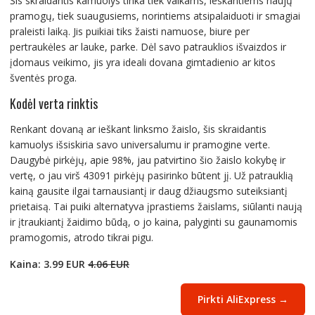
Šis skraidantis kamuolys tinka tiek vaikams, ieškantiems naujų
pramogų, tiek suaugusiems, norintiems atsipalaiduoti ir smagiai
praleisti laiką. Jis puikiai tiks žaisti namuose, biure per
pertraukėles ar lauke, parke. Dėl savo patrauklios išvaizdos ir
įdomaus veikimo, jis yra ideali dovana gimtadienio ar kitos
šventės proga.
Kodėl verta rinktis
Renkant dovaną ar ieškant linksmo žaislo, šis skraidantis
kamuolys išsiskiria savo universalumu ir pramogine verte.
Daugybė pirkėjų, apie 98%, jau patvirtino šio žaislo kokybę ir
vertę, o jau virš 43091 pirkėjų pasirinko būtent jį. Už patrauklią
kainą gausite ilgai tarnausiantį ir daug džiaugsmo suteiksiantį
prietaisą. Tai puiki alternatyva įprastiems žaislams, siūlanti naują
ir įtraukiantį žaidimo būdą, o jo kaina, palyginti su gaunamomis
pramogomis, atrodo tikrai pigu.
Kaina: 3.99 EUR
4.06 EUR
Pirkti AliExpress →