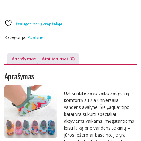
Išsaugoti norų krepšelyje
Kategorija:
Avalynė
Aprašymas
Atsiliepimai (0)
Aprašymas
Užtikrinkite savo vaiko saugumą ir
komfortą su šia universalia
vandens avalyne. Šie „aqua“ tipo
batai yra sukurti specialiai
aktyviems vaikams, mėgstantiems
leisti laiką prie vandens telkinių –
jūros, ežero ar baseino. Jie yra