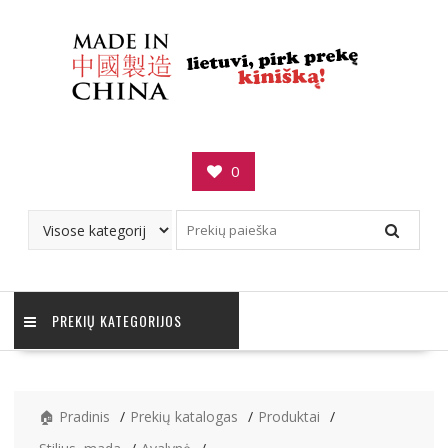
Skip
to
content
0
PREKIŲ KATEGORIJOS
🏠 Pradinis
Prekių katalogas
Produktai