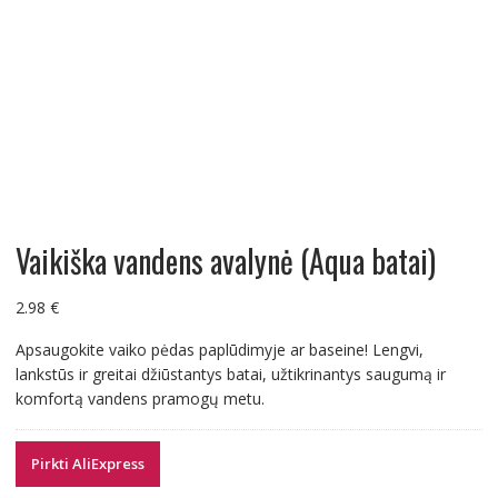
Vaikiška vandens avalynė (Aqua batai)
2.98
€
Apsaugokite vaiko pėdas paplūdimyje ar baseine! Lengvi,
lankstūs ir greitai džiūstantys batai, užtikrinantys saugumą ir
komfortą vandens pramogų metu.
Pirkti AliExpress