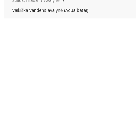
Stilius, mada
Avalynė
Vaikiška vandens avalynė (Aqua batai)