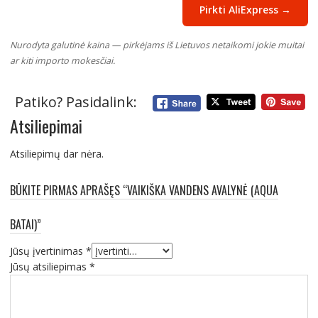
Pirkti AliExpress →
Nurodyta galutinė kaina — pirkėjams iš Lietuvos netaikomi jokie muitai
ar kiti importo mokesčiai.
Patiko? Pasidalink:
Atsiliepimai
Atsiliepimų dar nėra.
BŪKITE PIRMAS APRAŠĘS “VAIKIŠKA VANDENS AVALYNĖ (AQUA
BATAI)”
Jūsų įvertinimas
*
Jūsų atsiliepimas
*