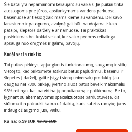
Šie batai yra nepamainomi keliaujant su vaikais. Jie puikiai tinka
atostogoms prie jūros, apsilankymams vandens parkuose,
baseinuose ar tiesiog žaidimams kieme su vandeniu. Dėl savo
lankstumo ir patogumo, avalynė gali būti naudojama ir kaip
patalpų šlepetės darželyje ar namuose. Tai praktiškas
pasirinkimas bet kokiai veiklai, kur vaiko pėdoms reikalinga
apsauga nuo drėgmės ir galimų pavojų.
Kodėl verta rinktis
Tai puikus pirkinys, apjungiantis funkcionalumą, saugumą ir stilių.
Vietoj to, kad pirktumėte atskirus batus paplūdimiui, baseinui ir
šlepetes į darželį, galite įsigyti vieną universalų produktą. Jau
daugiau nei 7300 pirkėjų įvertino šiuos batus beveik maksimaliu
98% reitingu, kas patvirtina jų populiarumą ir patikimumą. Be to,
lyginant su alternatyvomis specializuotose parduotuvėse, čia
siūloma itin patraukli
kaina
už daiktą, kuris suteiks ramybę jums
ir daug džiaugsmo jūsų vaikui.
Kaina: 6.59 EUR
13.73 EUR