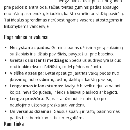
lengvi, lankstūs ir puikiai priglunda
prie pėdos it antra oda, tačiau tvirtas guminis padas apsaugo
nuo aštrių akmenukų, kriauklių, karšto smėlio ar slidžių paviršių.
Tai idealus sprendimas nerūpestingoms vasaros atostogoms ir
linksmybėms vandenyje.
Pagrindiniai privalumai
Neslystantis padas:
Guminis padas užtikrina gerą sukibimą
su šlapiais ir slidžiais paviršiais, pavyzdžiui, prie baseino.
Greitai džiūstanti medžiaga:
Specialus audinys yra laidus
orui ir akimirksniu išdžiūsta, todėl pėdos nešunta.
Visiška apsauga:
Batai apsaugo jautrias vaikų pėdas nuo
įbrėžimų, nubrozdinimų, aštrių daiktų ir karštų paviršių.
Lengvumas ir lankstumas:
Avalynė beveik nejuntama ant
kojos, nevaržo judesių ir leidžia laisvai plaukioti ar bėgioti.
Lengva priežiūra:
Paprasta užmauti ir nuimti, o po
naudojimo užtenka praskalauti vandeniu.
Universalus dizainas:
Gausus spalvų ir raštų pasirinkimas
patiks tiek berniukams, tiek mergaitėms.
Kam tinka