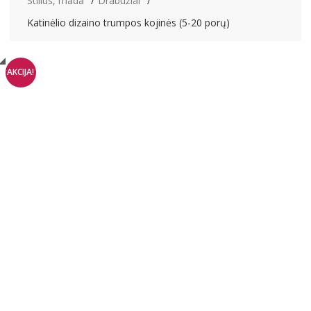
Stilius, mada
Drabužiai
Katinėlio dizaino trumpos kojinės (5-20 porų)
AKCIJA!