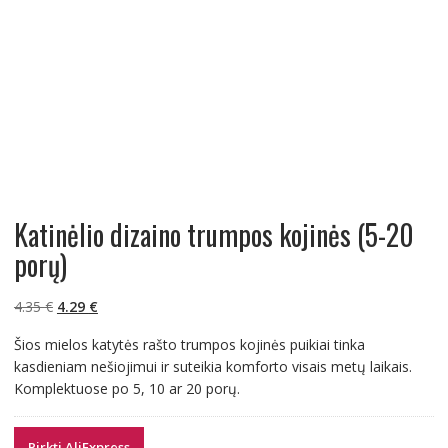
Katinėlio dizaino trumpos kojinės (5-20
porų)
Original
Current
4.35
€
4.29
€
price
price
Šios mielos katytės rašto trumpos kojinės puikiai tinka
was:
is:
kasdieniam nešiojimui ir suteikia komforto visais metų laikais.
4.35 €.
4.29 €.
Komplektuose po 5, 10 ar 20 porų.
Pirkti AliExpress