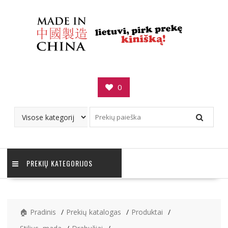
Skip
to
content
0
PREKIŲ KATEGORIJOS
🏠 Pradinis
Prekių katalogas
Produktai