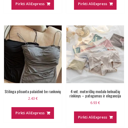
was:
is:
was:
is:
Pirkti AliExpress
Pirkti AliExpress
18.10 €.
17.79 €.
6.57 €.
6.01 €.
Stilinga plisuota palaidinė be rankovių
4 vnt. moteriškų modalo kelnaičių
rinkinys – patogumas ir elegancija
2.43
€
6.93
€
Pirkti AliExpress
Pirkti AliExpress