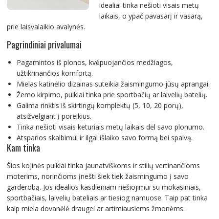
idealiai tinka nešioti visais metų
laikais, o ypač pavasarį ir vasarą,
prie laisvalaikio avalynės.
Pagrindiniai privalumai
Pagamintos iš plonos, kvėpuojančios medžiagos,
užtikrinančios komfortą.
Mielas katinėlio dizainas suteikia žaismingumo jūsų aprangai.
Žemo kirpimo, puikiai tinka prie sportbačių ar laivelių batelių.
Galima rinktis iš skirtingų komplektų (5, 10, 20 porų),
atsižvelgiant į poreikius.
Tinka nešioti visais keturiais metų laikais dėl savo plonumo.
Atsparios skalbimui ir ilgai išlaiko savo formą bei spalvą.
Kam tinka
Šios kojinės puikiai tinka jaunatviškoms ir stilių vertinančioms
moterims, norinčioms įnešti šiek tiek žaismingumo į savo
garderobą. Jos idealios kasdieniam nešiojimui su mokasiniais,
sportbačiais, laivelių bateliais ar tiesiog namuose. Taip pat tinka
kaip miela dovanėlė draugei ar artimiausiems žmonėms.