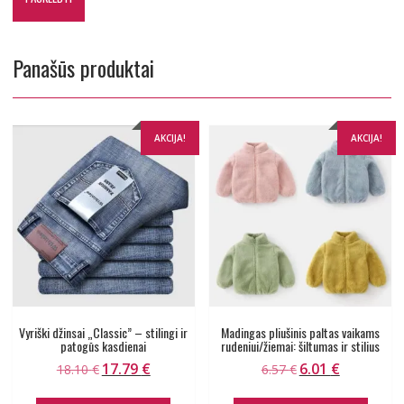
Panašūs produktai
AKCIJA!
AKCIJA!
Vyriški džinsai „Classic” – stilingi ir
Madingas pliušinis paltas vaikams
patogūs kasdienai
rudeniui/žiemai: šiltumas ir stilius
17.79
€
6.01
€
Original
Current
Original
Current
18.10
€
6.57
€
price
price
price
price