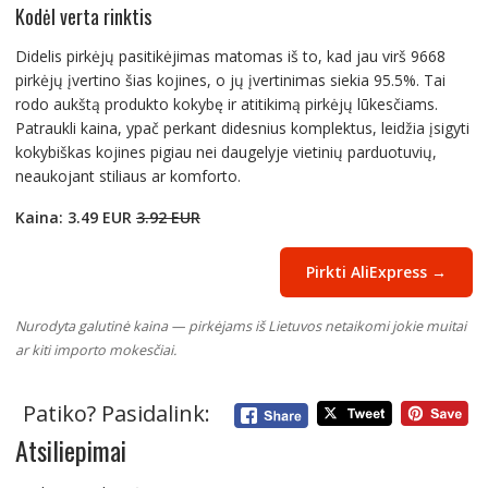
Kodėl verta rinktis
Didelis pirkėjų pasitikėjimas matomas iš to, kad jau virš 9668
pirkėjų įvertino šias kojines, o jų įvertinimas siekia 95.5%. Tai
rodo aukštą produkto kokybę ir atitikimą pirkėjų lūkesčiams.
Patraukli kaina, ypač perkant didesnius komplektus, leidžia įsigyti
kokybiškas kojines pigiau nei daugelyje vietinių parduotuvių,
neaukojant stiliaus ar komforto.
Kaina: 3.49 EUR
3.92 EUR
Pirkti AliExpress →
Nurodyta galutinė kaina — pirkėjams iš Lietuvos netaikomi jokie muitai
ar kiti importo mokesčiai.
Patiko? Pasidalink:
Atsiliepimai