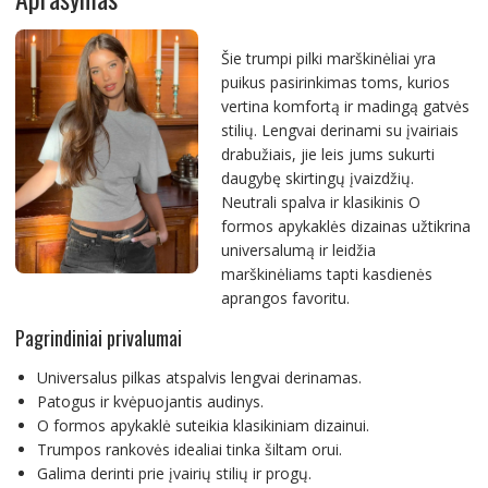
Šie trumpi pilki marškinėliai yra
puikus pasirinkimas toms, kurios
vertina komfortą ir madingą gatvės
stilių. Lengvai derinami su įvairiais
drabužiais, jie leis jums sukurti
daugybę skirtingų įvaizdžių.
Neutrali spalva ir klasikinis O
formos apykaklės dizainas užtikrina
universalumą ir leidžia
marškinėliams tapti kasdienės
aprangos favoritu.
Pagrindiniai privalumai
Universalus pilkas atspalvis lengvai derinamas.
Patogus ir kvėpuojantis audinys.
O formos apykaklė suteikia klasikiniam dizainui.
Trumpos rankovės idealiai tinka šiltam orui.
Galima derinti prie įvairių stilių ir progų.