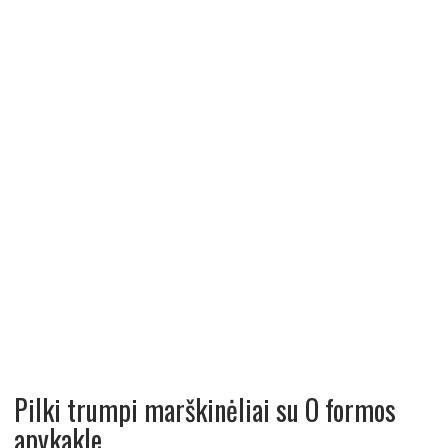
Pilki trumpi marškinėliai su O formos
apykakle