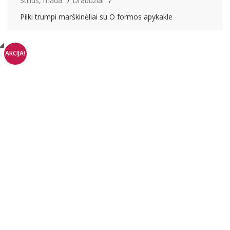
Stilius, mada
Drabužiai
Pilki trumpi marškinėliai su O formos apykakle
AKCIJA!