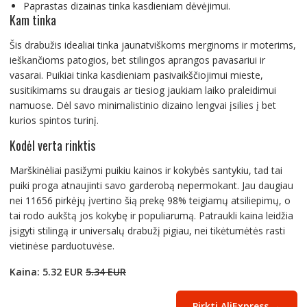
Paprastas dizainas tinka kasdieniam dėvėjimui.
Kam tinka
Šis drabužis idealiai tinka jaunatviškoms merginoms ir moterims,
ieškančioms patogios, bet stilingos aprangos pavasariui ir
vasarai. Puikiai tinka kasdieniam pasivaikščiojimui mieste,
susitikimams su draugais ar tiesiog jaukiam laiko praleidimui
namuose. Dėl savo minimalistinio dizaino lengvai įsilies į bet
kurios spintos turinį.
Kodėl verta rinktis
Marškinėliai pasižymi puikiu kainos ir kokybės santykiu, tad tai
puiki proga atnaujinti savo garderobą nepermokant. Jau daugiau
nei 11656 pirkėjų įvertino šią prekę 98% teigiamų atsiliepimų, o
tai rodo aukštą jos kokybę ir populiarumą. Patraukli kaina leidžia
įsigyti stilingą ir universalų drabužį pigiau, nei tikėtumėtės rasti
vietinėse parduotuvėse.
Kaina: 5.32 EUR
5.34 EUR
Pirkti AliExpress →