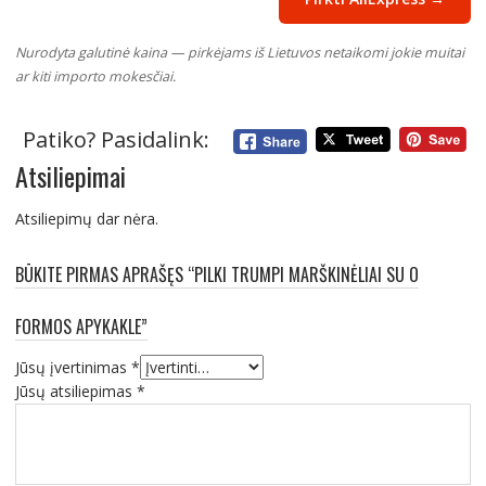
Nurodyta galutinė kaina — pirkėjams iš Lietuvos netaikomi jokie muitai
ar kiti importo mokesčiai.
Patiko? Pasidalink:
Atsiliepimai
Atsiliepimų dar nėra.
BŪKITE PIRMAS APRAŠĘS “PILKI TRUMPI MARŠKINĖLIAI SU O
FORMOS APYKAKLE”
Jūsų įvertinimas
*
Jūsų atsiliepimas
*