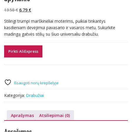
Original
Current
13.58
€
6.79
€
price
price
Stilingi trumpi marškinėliai moterims, puikiai tinkantys
was:
is:
kasdieniam dėvėjimui pavasario ir vasaros metu. Sukurkite
13.58 €.
6.79 €.
madingą gatvės stilių su šiuo universaliu drabužiu.
Pirkti AliExpress
Išsaugoti norų krepšelyje
Kategorija:
Drabužiai
Aprašymas
Atsiliepimai (0)
Aprašymas