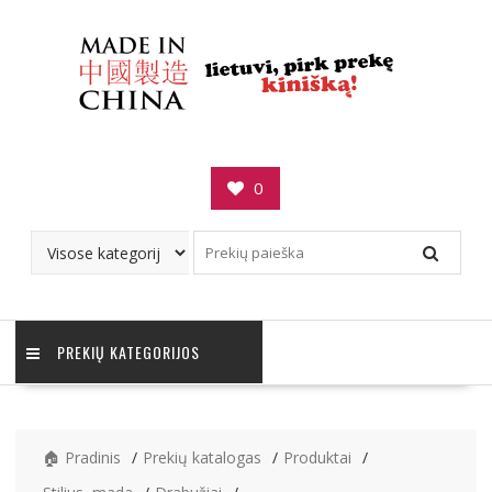
Skip
to
content
0
PREKIŲ KATEGORIJOS
🏠 Pradinis
Prekių katalogas
Produktai