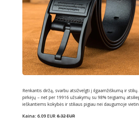
Renkantis diržą, svarbu atsižvelgti į ilgaamžiškumą ir stilių
pirkėjų – net per 19916 užsakymų su 98% teigiamų atsiliepim
ieškantiems kokybės ir stiliaus pigiau nei daugumoje vieti
Kaina: 6.09 EUR
6.32 EUR