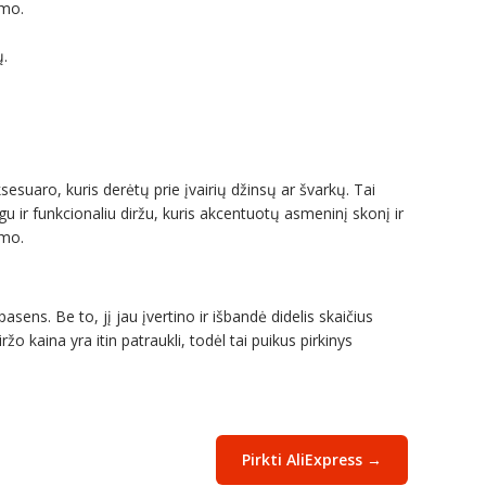
umo.
ų.
sesuaro, kuris derėtų prie įvairių džinsų ar švarkų. Tai
gu ir funkcionaliu diržu, kuris akcentuotų asmeninį skonį ir
umo.
asens. Be to, jį jau įvertino ir išbandė didelis skaičius
 kaina yra itin patraukli, todėl tai puikus pirkinys
Pirkti AliExpress →