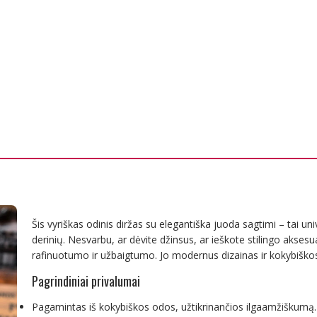
Šis vyriškas odinis diržas su elegantiška juoda sagtimi – tai un
derinių. Nesvarbu, ar dėvite džinsus, ar ieškote stilingo aksesu
rafinuotumo ir užbaigtumo. Jo modernus dizainas ir kokybišk
Pagrindiniai privalumai
Pagamintas iš kokybiškos odos, užtikrinančios ilgaamžiškumą.