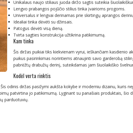
Unikalaus naujo stiliaus juoda diržo sagtis suteikia šiuolaikišk
Lengvo prabangos pojūčio stilius tinka įvairioms progoms.
Universalus ir lengvai derinamas prie skirtingų aprangos derini
Idealiai tinka dėvėti su džinsais.
Patogus dėvėti visą dieną.
Tvirta sagties konstrukcija užtikrina patikimumą.
Kam tinka
Šis diržas puikiai tiks kiekvienam vyrui, ieškančiam kasdienio ak
puikus pasirinkimas norintiems atnaujinti savo garderobą stilin
pabrėžtų drabužių derinį, suteikdamas jam šiuolaikiško šveln
Kodėl verta rinktis
. Šis odinis diržas pasižymi aukšta kokybe ir moderniu dizainu, kuris nep
ų patvirtina jo patikimumą. Lyginant su panašiais produktais, šio diržo
nių parduotuvių.