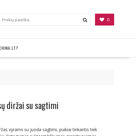
0
CHINA.LT?
sų diržai su sagtimi
iržas vyrams su juoda sagtimi, puikiai tinkantis tiek