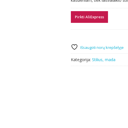
kasdieniam, tiek laisvalaikio s
Pirkti AliExpress
Išsaugoti norų krepšelyje
Kategorija:
Stilius, mada