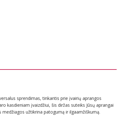
iversalus sprendimas, tinkantis prie įvairių aprangos
aro kasdieniam įvaizdžiui, šis diržas suteiks Jūsų aprangai
os medžiagos užtikrina patogumą ir ilgaamžiškumą.