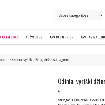
Ų KATALOGAS
APŽVALGOS
KAS NAUJESNIO?
KAS TAS MADEIN
, mada
Odiniai vyriški džinsų diržai su sagtimi
Odiniai vyriški džin
6.30
€
Stilingas ir universalus odinis d