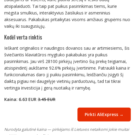
atsipalaiduoti. Tai taip pat puikus pasirinkimas tiems, kurie
mėgsta smulkius, interaktyvius žaisliukus ir asmeninius
aksesuarus. Pakabukas pritaikytas visoms amžiaus grupėms nuo
vaikų iki suaugusiųjų.
Kodėl verta rinktis
Ieškant originalios ir naudingos dovanos sau ar artimiesiems, šis
šviečiantis klaviatūros mygtuko pakabukas yra puikus
pasirinkimas. Jau virš 28100 pirkėjų įvertino šią prekę teigiamai,
atsispindintį aukštame 92.6% pirkėjų įvertinime. Patraukli kaina ir
funkcionalumas daro jį puikiu pasirinkimu, leidžiančiu įsigyti šį
daiktą pigiau nei daugelyje vietinių parduotuvių, tad tai tikrai
vertinga investicija į gerą nuotaiką ir ramybę.
Kaina: 6.63 EUR
3.45 EUR
Pirkti AliExpress →
Nurodyta galutinė kaina — pirkėjams iš Lietuvos netaikomi jokie muitai