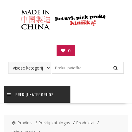
Skip
to
content
0
PREKIŲ KATEGORIJOS
🏠 Pradinis
Prekių katalogas
Produktai