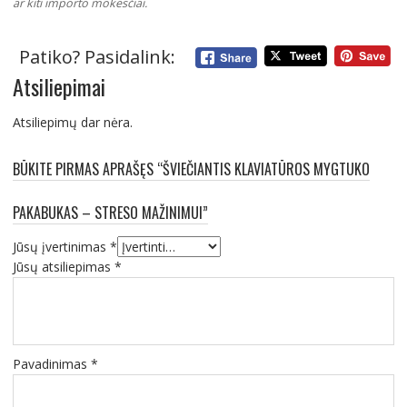
ar kiti importo mokesčiai.
Patiko? Pasidalink:
Atsiliepimai
Atsiliepimų dar nėra.
BŪKITE PIRMAS APRAŠĘS “ŠVIEČIANTIS KLAVIATŪROS MYGTUKO
PAKABUKAS – STRESO MAŽINIMUI”
Jūsų įvertinimas
*
Jūsų atsiliepimas
*
Pavadinimas
*