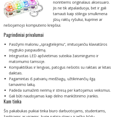
norintiems originalaus aksesuaro.
Jis ne tik atpalaiduoja, bet ir gali
tarnauti kaip stilinga smulkmena
jūsų raktų ryšuliui, kuprinei ar
nešiojamojo kompiuterio krepšiui.
Pagrindiniai privalumai
Pasižymi maloniu „spragtelėjimu“, imituojančiu klaviatūros
mygtuko paspaudimą.
Integruotas LED apšvietimas suteikia žaismingumo ir
matomumo tamsoje.
Kompaktiškas ir lengvas, patogus nešiotis su raktais ar kitais
daiktais.
Pagamintas iš patvarių medžiagų, užtikrinančių ilgą
tarnavimo laiką.
Padeda sumažinti nerimą ir stresą per kartojamus veiksmus.
Gali būti naudojamas kaip delno mankštinimo įrankis.
Kam tinka
Šis pakabukas puikiai tinka biuro darbuotojams, studentams,
žaidėjams ar visiems, kurie patiria stresą ir ieško būdų