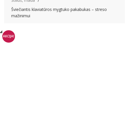
Stilius, mada
Šviečiantis klaviatūros mygtuko pakabukas – streso
mažinimui
AKCIJA!