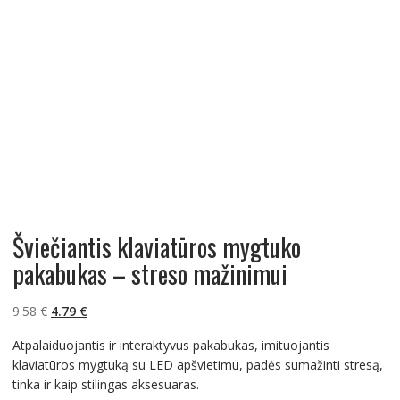
Šviečiantis klaviatūros mygtuko
pakabukas – streso mažinimui
Original
Current
9.58
€
4.79
€
price
price
Atpalaiduojantis ir interaktyvus pakabukas, imituojantis
was:
is:
klaviatūros mygtuką su LED apšvietimu, padės sumažinti stresą,
9.58 €.
4.79 €.
tinka ir kaip stilingas aksesuaras.