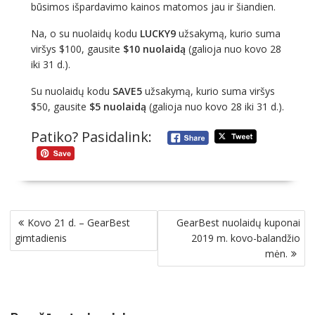
būsimos išpardavimo kainos matomos jau ir šiandien.
Na, o su nuolaidų kodu
LUCKY9
užsakymą, kurio suma
viršys $100, gausite
$10 nuolaidą
(galioja nuo kovo 28
iki 31 d.).
Su nuolaidų kodu
SAVE5
užsakymą, kurio suma viršys
$50, gausite
$5 nuolaidą
(galioja nuo kovo 28 iki 31 d.).
Patiko? Pasidalink:
Navigacija
Kovo 21 d. – GearBest
GearBest nuolaidų kuponai
tarp
gimtadienis
2019 m. kovo-balandžio
įrašų
mėn.