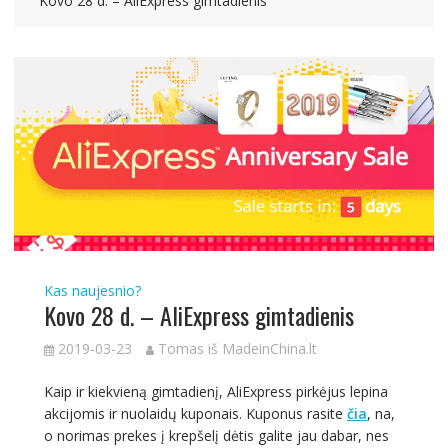
Kovo 28 d. – AliExpress gimtadienis
Kas naujesnio?
Kovo 28 d. – AliExpress gimtadienis
2019-03-23
Tomas iš MadeinChina.lt
Kaip ir kiekvieną gimtadienį, AliExpress pirkėjus lepina
akcijomis ir nuolaidų kuponais. Kuponus rasite
čia
, na,
o norimas prekes į krepšelį dėtis galite jau dabar, nes