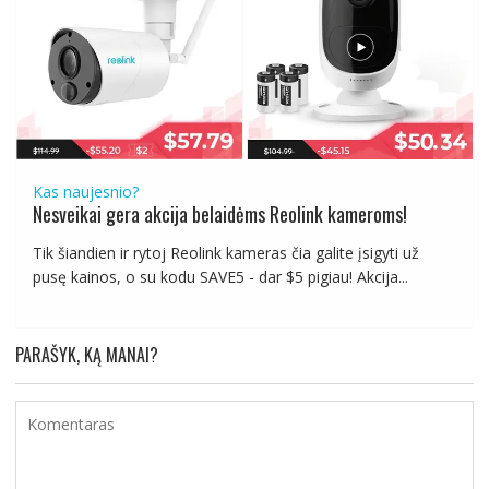
Kas naujesnio?
Nesveikai gera akcija belaidėms Reolink kameroms!
Tik šiandien ir rytoj Reolink kameras čia galite įsigyti už
pusę kainos, o su kodu SAVE5 - dar $5 pigiau! Akcija...
PARAŠYK, KĄ MANAI?