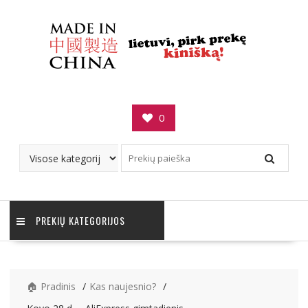
Skip
to
content
0
PREKIŲ KATEGORIJOS
🏠 Pradinis
Kas naujesnio?